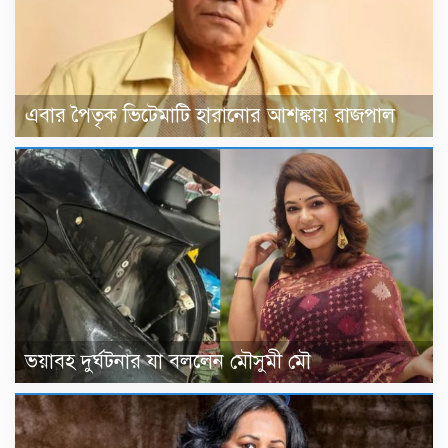
এবার পৈতৃক ভিটেমাটি হারানোর আশঙ্কায় রাজপাল
ভয়াবহ দুর্ঘটনার যা বললেন মৌসুমী মৌ