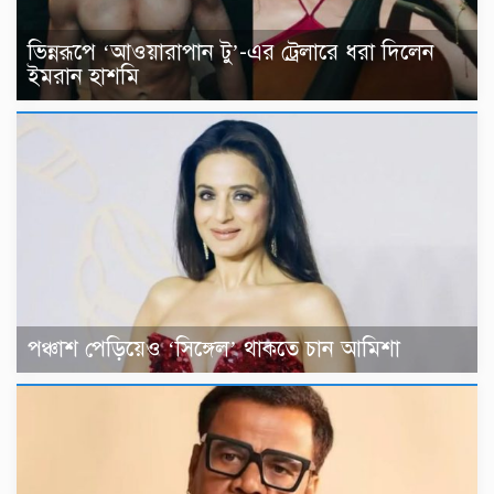
ভিন্নরূপে ‘আওয়ারাপান টু’-এর ট্রেলারে ধরা দিলেন
ইমরান হাশমি
পঞ্চাশ পেড়িয়েও ‘সিঙ্গেল’ থাকতে চান আমিশা