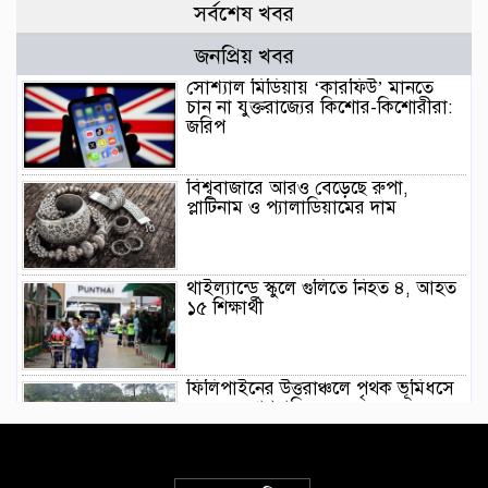
সর্বশেষ খবর
জনপ্রিয় খবর
সোশ্যাল মিডিয়ায় ‘কারফিউ’ মানতে
চান না যুক্তরাজ্যের কিশোর-কিশোরীরা:
জরিপ
বিশ্ববাজারে আরও বেড়েছে রুপা,
প্লাটিনাম ও প্যালাডিয়ামের দাম
থাইল্যান্ডে স্কুলে গুলিতে নিহত ৪, আহত
১৫ শিক্ষার্থী
ফিলিপাইনের উত্তরাঞ্চলে পৃথক ভূমিধসে
৪ জনের প্রাণহানি