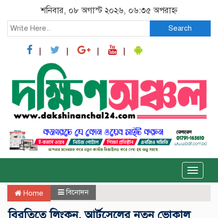
শনিবার, ০৮ অগাস্ট ২০২৬, ০৬:৩৫ অপরাহ্ন
Search
Toggle
naviga
বিনোদন
Home
বিরতিতে লিংকন, আর্টসেলের নতুন ভোকাল