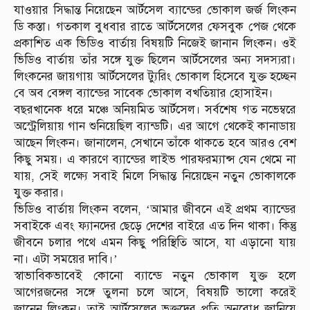
যাওয়ার সিদ্ধান্ত নিয়েছেন আর্টসেল ব্যান্ডের ভোকাল জর্জ লিংকন
ডি কস্তা। গতকাল বুধবার রাতে আর্টসেলের ফেসবুক পেজ থেকে
প্রকাশিত এক ভিডিও বার্তায় বিষয়টি নিজেই জানান লিংকন। ওই
ভিডিও বার্তায় তাঁর সঙ্গে যুক্ত ছিলেন আর্টসেলের অন্য সদস্যরা।
লিংকনের জায়গায় আর্টসেলের ট্যুরিং ভোকাল হিসেবে যুক্ত হচ্ছেন
বে অব বেঙ্গল ব্যান্ডের সাবেক ভোকাল বখতিয়ার হোসাইন।
বছরখানেক ধরে মঞ্চে অনিয়মিত আর্টসেল। সর্বশেষ গত নভেম্বরে
অস্ট্রেলিয়ায় গান শুনিয়েছিল ব্যান্ডটি। এর আগে থেকেই কানাডায়
আছেন লিংকন। জানালেন, সেখানে তাঁকে থাকতে হবে আরও বেশ
কিছু সময়। এ কারণে ব্যান্ডের লাইভ পারফরম্যান্স যেন থেমে না
যায়, সেই লক্ষ্যে সবাই মিলে সিদ্ধান্ত নিয়েছেন নতুন ভোকালকে
যুক্ত করার।
ভিডিও বার্তায় লিংকন বলেন, ‘আমার জীবনে এই প্রথম ব্যান্ডের
সবাইকে এবং ফ্যানদের ছেড়ে দেশের বাইরে এত দিন থাকা। কিন্তু
জীবনে চলার পথে এমন কিছু পরিস্থিতি আসে, যা এড়ানো যায়
না। এটা সময়ের দাবি।’
স্বাভাবিকভাবেই কোনো ব্যান্ডে নতুন ভোকাল যুক্ত হলে
আগেরজনের সঙ্গে তুলনা চলে আসে, বিষয়টি ভালো করেই
জানেন লিংকন। তাই আর্টসেলের ভক্তদের প্রতি অনুরোধ জানিয়ে