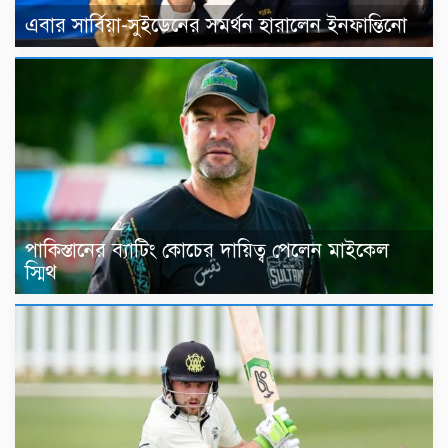
এবার সার্বিয়া-সুইডেনের সমর্থন হারালেন ইনফান্তিনো
পাকিস্তানের ব্যাটিং কোচের দায়িত্ব পেলেন মাইকেল
স্মিথ