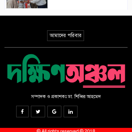
মির্জাগঞ্জে কাকড়াবুনিয়া বালিকা
মাধ্যমিক বিদ্যালয়ে প্রতিষ্ঠাতা সভাপতির
স্মরণ সভা ও দোয়া অনুষ্ঠান
আমাদের পরিবার
কন্ঠস্বর সাংস্কৃতিক একাডেমির
কার্যনির্বাহী কমিটি গঠন
বাগেরহাট খানজাহান আলী ডিগ্রি
কলেজে পালিত হয়নি জুলাই
গনঅভ্যুথ্যান দিবস
মির্জাগঞ্জে জুলাই ২৪/ গণঅভ্যুত্থান
সম্পাদক ও প্রকাশকঃ ডা. শিব্বির আহমেদ
উপলক্ষে পশ্চিম কাকড়াবুনিয়া সরকারি
প্রাথমিক বিদ্যালয়ে চিত্রাঙ্কন প্রতিযোগিতা
ও দোয়া অনুষ্ঠান
ইউক্রেনের ড্রোন হামলায় রাশিয়ার ৩
গুদামে আগুন, নিহত ৫
© All rights reserved © 2018