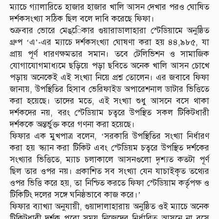
ম্যাচে গ্যালারিতে হাজার হাজার খালি আসন দেখার পরও ঘোষিত
দর্শকসংখ্যা সঠিক ছিল বলে দাবি করেছে ফিফা।
শুক্রবার ভোরে মেঙ্েিকার গুয়ারাডালাহারা স্টেডিয়ামে অনুষ্ঠিত
গ্রুপ ‘এ’-এর ম্যাচে দর্শকসংখ্যা ঘোষণা করা হয় ৪৪,৯৮৫, যা
প্রায় পূর্ণ ধারণক্ষমতার সমান। তবে টেলিভিশন ও সামাজিক
যোগাযোগমাধ্যমে ছড়িয়ে পড়া ছবিতে অনেক খালি আসন চোখে
পড়ায় অনেকেই এই সংখ্যা নিয়ে প্রশ্ন তোলেন। এর জবাবে ফিফা
জানায়, উপস্থিতির হিসাব ভেরিফাইড অপারেশনাল ডাটার ভিত্তিতে
করা হয়েছে। তাদের মতে, এই সংখ্যা শুধু আসনে বসে থাকা
দর্শকদের নয়, বরং স্টেডিয়াম চত্বরে উপস্থিত সকল টিকিটধারী
দর্শককে অন্তর্ভুক্ত করে গণনা করা হয়েছে।
ফিফার এক মুখপাত্র বলেন, ‘সরকারি উপস্থিতির সংখ্যা নির্ধারণ
করা হয় স্ক্যান করা টিকিট এবং স্টেডিয়ম চত্বরে উপস্থিত দর্শকের
সংখ্যার ভিত্তিতে, ম্যাচ চলাকালে আসনগুলো দৃশ্যত কতটা পূর্ণ
ছিল তার ওপর নয়। প্রকাশিত সব সংখ্যা যেন যাচাইকৃত তথ্যের
ওপর ভিত্তি করে হয়, তা নিশ্চিত করতে ফিফা স্টেডিয়াম কর্তৃপক্ষ ও
টিকিটিং দলের সঙ্গে ঘনিষ্ঠভাবে কাজ করে।’
ফিফার ব্যাখ্যা অনুযায়ী, গুয়াদালাহারায় অনুষ্ঠিত ওই ম্যাচে অনেক
টিকিটধারী দর্শক পুরো সময় নিজেদের নির্ধারিত আসনে না বসে