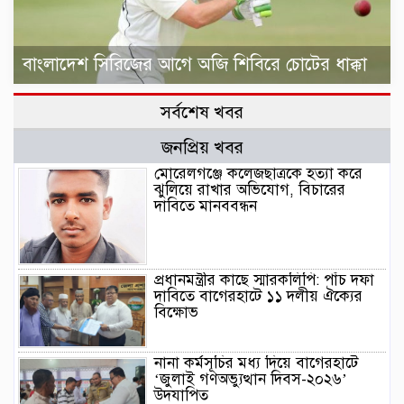
বাংলাদেশ সিরিজের আগে অজি শিবিরে চোটের ধাক্কা
সর্বশেষ খবর
জনপ্রিয় খবর
মোরেলগঞ্জে কলেজছাত্রকে হত্যা করে
ঝুলিয়ে রাখার অভিযোগ, বিচারের
দাবিতে মানববন্ধন
প্রধানমন্ত্রীর কাছে স্মারকলিপি: পাঁচ দফা
দাবিতে বাগেরহাটে ১১ দলীয় ঐক্যের
বিক্ষোভ
নানা কর্মসূচির মধ্য দিয়ে বাগেরহাটে
‘জুলাই গণঅভ্যুত্থান দিবস-২০২৬’
উদযাপিত