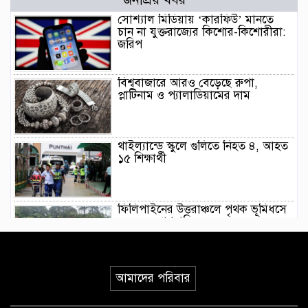
সোশ্যাল মিডিয়ায় ‘কারফিউ’ মানতে
চান না যুক্তরাজ্যের কিশোর-কিশোরীরা:
জরিপ
বিশ্ববাজারে আরও বেড়েছে রুপা,
প্লাটিনাম ও প্যালাডিয়ামের দাম
থাইল্যান্ডে স্কুলে গুলিতে নিহত ৪, আহত
১৫ শিক্ষার্থী
ফিলিপাইনের উত্তরাঞ্চলে পৃথক ভূমিধসে
৪ জনের প্রাণহানি
ইয়েমেনে হুথিদের ড্রোন হামলা,
আমাদের পরিবার
ভূপাতিতের দাবি সরকারি বাহিনীর