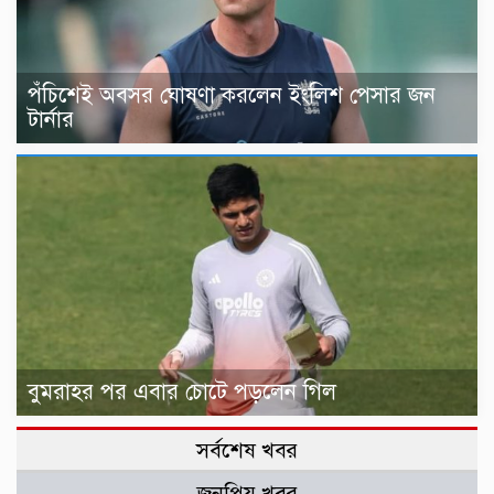
পঁচিশেই অবসর ঘোষণা করলেন ইংলিশ পেসার জন
টার্নার
বুমরাহর পর এবার চোটে পড়লেন গিল
সর্বশেষ খবর
জনপ্রিয় খবর