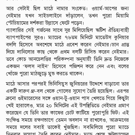
আর সেটাই ছিল মাঠে নামার সংকেত। ওয়ার্ম-আপের জন্য
নেইমার যখন সাইডলাইনে দাঁড়ালেন, তখন পুরো মিয়ামি
স্টেডিয়ামের দর্শকরা উল্লাসে ফেটে পড়েন।
গ্যালারির সেই গর্জনের সাথে সুর মিলিয়েছিল স্কটিশ ঐতিহ্যবাহী
ব্যাগপাইপের সুরও। ম্যাচের ৭৬তম মিনিটে মাতেউস কুনিয়ার
বদলি হিসেবে অবশেষে মাঠে প্রবেশ করেন নেইমার।ডান প্রান্ত
দিয়ে দানিলোর কাছ থেকে প্রথম বলটি রিসিভ করেন নেইমার।
তবে কোচ আনচেলত্তির পরিকল্পনা অনুযায়ী তিনি দ্রুত নিজেকে
একজন ‘ফলস নাইন’ হিসেবে পজিশন করে নেন এবং বলের
খোঁজে পুরো মাঠজুড়ে মুভ করতে থাকেন।
মাঠে আসার পরপরই ভিনিসিয়ুস জুনিয়রের উদ্দেশে বাড়ানো তার
একটি দারুণ থ্রু-বল থেকে গোলের সুযোগ তৈরি হয়েছিল। এরপর
ব্রুনো গুইমারেসের সঙ্গে ওয়ান-টু-ওয়ান পাস খেলতে গিয়ে কিছুটা
খেই হারালেও, মাত্র ২০ মিনিটের এই উপস্থিতিতে নেইমার প্রমাণ
করেছেন যে তিনি তার কাফের চোট কাটিয়ে পুরোপুরি ফিট। এই
সংক্ষিপ্ত সময়ে রক্ষণভাগে তেমন অবদান না রাখলেও, আক্রমণের
সময়ে দলের সবাই তাকেই খুঁজছিল। সবমিলিয়ে পুরো ম্যাচে
তিনবার সুযোগ তৈরি করেন নেইমার। ম্যাচ শেষে স্কটল্যান্ডের