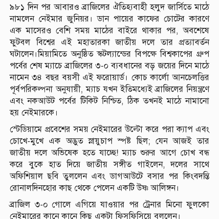
৯৮১ দিন পর আবারও ব্রাজিলের ঐতিহ্যবাহী হলুদ জার্সিতে মাঠে
নামলেন নেইমার জুনিয়র। ডান পায়ের কাফের চোটের কারণে
এক মাসেরও বেশি সময় মাঠের বাইরে থাকার পর, অবশেষে
ফুটবল বিশ্বের এই মহাতারকা জাতীয় দলে তার প্রত্যাবর্তন
ঘটালেন।মিয়ামিতে অনুষ্ঠিত স্কটল্যান্ডের বিপক্ষে বিশ্বকাপের গ্রুপ
পর্বের শেষ ম্যাচে ব্রাজিলের ৩-০ ব্যবধানের বড় জয়ের দিনে মাঠে
নামেন ৩৪ বছর বয়সী এই ফরোয়ার্ড। কোচ কার্লো আনচেলত্তির
পূর্বপরিকল্পনা অনুযায়ী, ম্যাচ যখন ইতিমধ্যেই ব্রাজিলের নিয়ন্ত্রণে
এবং নকআউট পর্বের টিকিট নিশ্চিত, ঠিক তখনই মাঠে নামানো
হয় নেইমারকে।
স্টেডিয়ামে প্রবেশের সময় নেইমারের উল্টো করে পরা ক্যাপ এবং
চোখে-মুখে এক অদ্ভুত স্নায়ুচাপ স্পষ্ট ছিল; যেন আজই তার
জাতীয় দলে অভিষেক হতে যাচ্ছে! ম্যাচ শুরুর আগে চোখ বন্ধ
করে বুকে হাত দিয়ে জাতীয় সঙ্গীত গাইলেন, দলের সাথে
অফিশিয়াল ছবি তুললেন এবং ডাগআউটে বসার পর কিংবদন্তি
রোনালদিনহোর কাছ থেকে পেলেন একটি উষ্ণ আলিঙ্গন।
ব্রাজিল ৩-০ গোলে এগিয়ে যাওয়ার পর ট্রেনার মিনো ফুলকো
নেইমারের কানে কানে কিছু একটা ফিসফিসিয়ে বললেন।