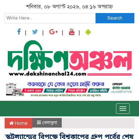
শনিবার, ০৮ অগাস্ট ২০২৬, ০৪:১৬ অপরাহ্ন
Search
Toggle
naviga
খেলাধুলা
Home
স্কটল্যান্ডের বিপক্ষে বিশ্বকাপের গ্রুপ পর্বের শেষ