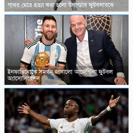
পাথর মেরে হত্যা করা হলো উগান্ডার ফুটবলারকে
ইনফান্তিনোকে সমর্থন জানালো আর্জেন্টিনা ফুটবল
অ্যাসোসিয়েশন