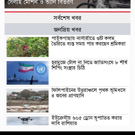
সেলাই মেশিন ও ভ্যান বিতরণ
সর্বশেষ খবর
জনপ্রিয় খবর
পাইকগাছায় নার্সারীতে গুটি কলম
তৈরিতে ব্যস্ত সময় পার করছেন শ্রমিকরা
হরমুজে টোল না নিতে জাতিসংঘে ৮ শীর্ষ
শিপিং সংস্থার চিঠি
ফিলিপাইনের উত্তরাঞ্চলে পৃথক ভূমিধসে
৪ জনের প্রাণহানি
ইউক্রেনীয় ৬০৫ ড্রোন ভূপাতিত করার
দাবি রাশিয়ার