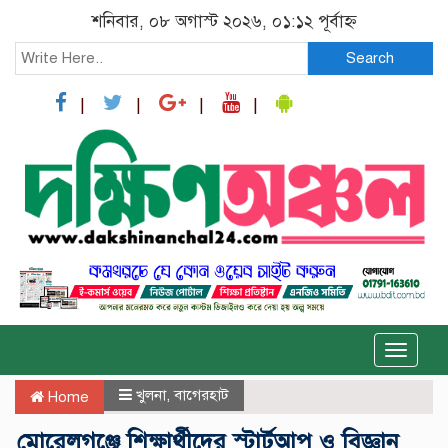
শনিবার, ০৮ অগাস্ট ২০২৬, ০১:১২ পূর্বাহ্ন
Search
Toggle
naviga
খুলনা
,
বাগেরহাট
Home
মোরেলগঞ্জে শিক্ষার্থীদের স্টার্টআপ ও বিজ্ঞান