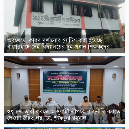
অবশেষে কারণ দর্শানোর নোটিশ করা হয়েছে
বাগেরহাটে সেই বিদ্যালয়ের দুই প্রধান শিক্ষকদের
শুধু দল ভারী করতে আওয়ামী লীগকে রাজনীতি করতে
দেওয়া উচিত নয়, ডা. শফিকুর রহমান