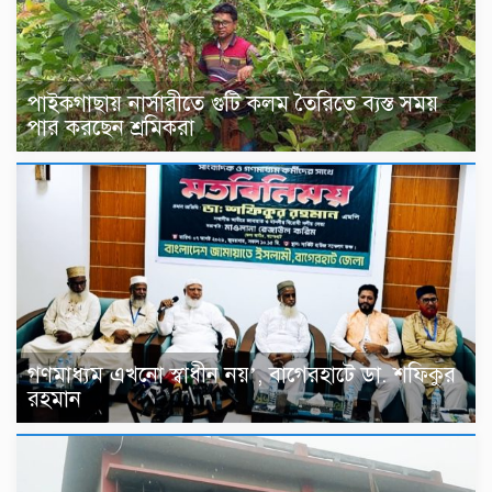
পাইকগাছায় নার্সারীতে গুটি কলম তৈরিতে ব্যস্ত সময়
পার করছেন শ্রমিকরা
গণমাধ্যম এখনো স্বাধীন নয়’, বাগেরহাটে ডা. শফিকুর
রহমান