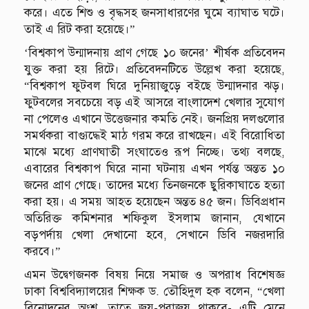
করে। এতে শিশু ও বৃদ্ধসহ জনসাধারণের ঘুমে ব্যাঘাত ঘটে।
তাই এ রিট করা হয়েছে।”
‘বিশ্বকাপ উন্মাদনায় প্রাণ গেছে ১০ জনের’ শীর্ষক প্রতিবেদন
যুক্ত করা হয় রিটে। প্রতিবেদনটিতে উল্লেখ করা হয়েছে,
“বিশ্বকাপ ফুটবল ঘিরে দুনিয়াজুড়ে বইছে উন্মাদনার ঝড়।
ফুটবলের সবচেয়ে বড় এই আসরে বাংলাদেশ খেলার সুযোগ
না পেলেও এখানে উত্তেজনার কমতি নেই। জনপ্রিয় দলগুলোর
সমর্থকরা বাগ্যুদ্ধেই মাঠ গরম করে রাখছেন। এই বিরোধিতা
মাঝে মধ্যে প্রাণঘাতী সংঘাতেও রূপ নিচ্ছে। তথ্য বলছে,
এবারের বিশ্বকাপ ঘিরে নানা ঘটনায় এখন পর্যন্ত অন্তত ১০
জনের প্রাণ গেছে। তাদের মধ্যে তিনজনকে ছুরিকাঘাতে হত্যা
করা হয়। এ সময় আহত হয়েছেন অন্তত ৪৫ জন। ডিবিপ্রধান
অতিরিক্ত কমিশনার শফিকুল ইসলাম জানান, যেখানে
বড়পর্দায় খেলা দেখানো হবে, সেখানে ডিবি নজরদারি
করবে।”
এমন উদ্বেগজনক বিষয় নিয়ে সমাজ ও অপরাধ বিশেষজ্ঞ
ঢাকা বিশ্ববিদ্যালয়ের শিক্ষক ড. তৌহিদুল হক বলেন, “খেলা
বিনোদনের অংশ, তাতে জয়-পরাজয় থাকবে- এটি মেনে