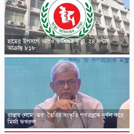
হামের উপসর্গে আরও ৬ শিশুর মৃত্যু, ২৪ ঘণ্টায়
আক্রান্ত ৮১৮
রাস্তায় নেমে ‘মব’ তৈরির সংস্কৃতি গণতন্ত্রকে দুর্বল করে:
মির্জা ফখরুল