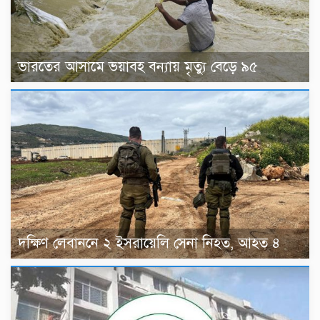
ভারতের আসামে ভয়াবহ বন্যায় মৃত্যু বেড়ে ৯৫
দক্ষিণ লেবাননে ২ ইসরায়েলি সেনা নিহত, আহত ৪