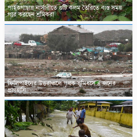
পাইকগাছায় নার্সারীতে গুটি কলম তৈরিতে ব্যস্ত সময়
পার করছেন শ্রমিকরা
ফিলিপাইনের উত্তরাঞ্চলে পৃথক ভূমিধসে ৪ জনের
প্রাণহানি