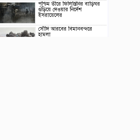
পশ্চিম তীরে ফিলিস্তিনির বাড়িঘর
গুঁড়িয়ে দেওয়ার নির্দেশ
ইসরায়েলের
সৌদি আরবের বিমানবন্দরে
হামলা
তীব্র গরমে জাপানের তামা
জুলজিক্যাল পার্কের ৩টি সিংহের
মৃত্যু
রাশিয়ার জনাকীর্ণ সৈকতে আছড়ে
পড়লো ড্রোন, নিহত ৭
আন্তর্জাতিক বাজারে আবারও চড়া
জ্বালানি তেলের দাম
‘আরেকটি বিপ্লব আসন্ন’,
দেশবাসীকে প্রস্তুত থাকতে বললেন