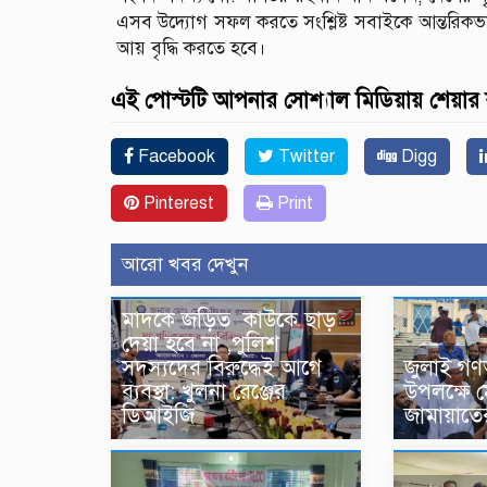
এসব উদ্যোগ সফল করতে সংশ্লিষ্ট সবাইকে আন্তরিকভাব
আয় বৃদ্ধি করতে হবে।
এই পোস্টটি আপনার সোশ্যাল মিডিয়ায় শেয়ার
Facebook
Twitter
Digg
Pinterest
Print
আরো খবর দেখুন
মাদকে জড়িত কাউকে ছাড়
দেয়া হবে না ,পুলিশ
সদস্যদের বিরুদ্ধেই আগে
জুলাই গণঅ
ব্যবস্থা: খুলনা রেঞ্জের
উপলক্ষে 
ডিআইজি
জামায়াত