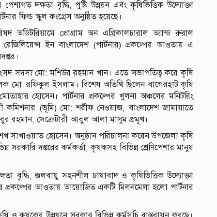
গত দক্ষতা বৃদ্ধি, পুষ্টি উন্নয়ন এবং কৃষিভিত্তিক উদ্যোক্তা
র্টনার ফিল্ড স্কুল কংগ্রেস অনুষ্ঠিত হয়েছে।
দ অডিটরিয়ামে প্রোগ্রাম অন এগ্রিকালচারাল অ্যান্ড রুরাল
ান্ড রেজিলিয়েন্স ইন বাংলাদেশ (পার্টনার) প্রকল্পের আওতায় এ
দপ্তর।
সংসদ সদস্য মো: মশিউর রহমান খান। এতে সভাপতিত্ব করে কৃষি
িচালক মো: রফিকুল ইসলাম। বিশেষ অতিথি ছিলেন বাগেরহাট কৃষি
োতাহার হোসেন। পার্টনার প্রকল্পের খুলনা অঞ্চলের মনিটরিং
রী কমিশনার (ভূমি) মো: শরীফ নেওয়াজ, বাংলাদেশ জামায়াতে
 রহমান, সেক্রেটারী আবুল আলা মাসুম প্রমূখ।
্তা শেখ সাখাওয়াত হোসেন। অনুষ্ঠান পরিচালনা করেন উপজেলা কৃষি
ন সরকারি দপ্তরের কর্মকর্তা, কৃষকসহ বিভিন্ন শ্রেণিপেশার মানুষ
তা বৃদ্ধি, জলবায়ু সহনশীল চাষাবাদ ও কৃষিভিত্তিক উদ্যোক্তা
পার্টনার প্রকল্পের আওতায় আয়োজিত একটি মিলনমেলা হলো পার্টনার
 ও কৃষকের উন্নয়নে সরকার বিভিন্ন কর্মসূচি বাস্তবায়ন করছে।