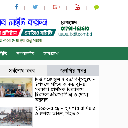
নীতি
সম্পাদকীয়
সারাদেশ
সর্বশেষ খবর
জনপ্রিয় খবর
মির্জাগঞ্জে জুলাই ২৪/ গণঅভ্যুত্থান
উপলক্ষে পশ্চিম কাকড়াবুনিয়া
সরকারি প্রাথমিক বিদ্যালয়ে
চিত্রাঙ্কন প্রতিযোগিতা ও দোয়া
অনুষ্ঠান
ইউক্রেনের ড্রোন হামলায় রাশিয়ার
৩ গুদামে আগুন, নিহত ৫