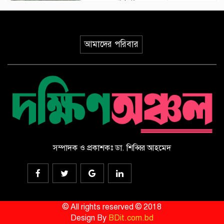
৪ জনের প্রাণহানি
ইয়েমেনে হুথিদের ড্রোন হামলা,
আমাদের পরিবার
ভূপাতিতের দাবি সরকারি বাহিনীর
ভূমিকম্পের মধ্যে যেভাবে রোগীকে রক্ষা
করলেন জাপানি চিকিৎসকরা, ভিডিও
ভাইরাল
সৌদি আরবে হুথিদের হামলায় ১১
বেসামরিক নাগরিক আহত
সম্পাদক ও প্রকাশকঃ ডা. শিব্বির আহমেদ
ড্যাবের ৩৭তম প্রতিষ্ঠাবার্ষিকীর
চিকিৎসক সমাবেশ উদ্বোধন করলেন
প্রধানমন্ত্রী
© All rights reserved © 2018
Design By
BDit.com.bd
দেশ গড়ার সময়ে অস্থিতিশীলতার চেষ্টা