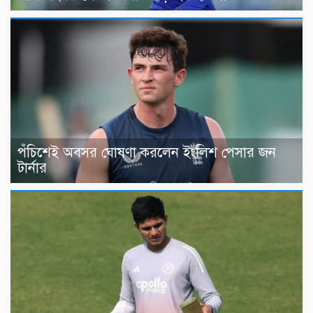
পঁচিশেই অবসর ঘোষণা করলেন ইংলিশ পেসার জন
টার্নার