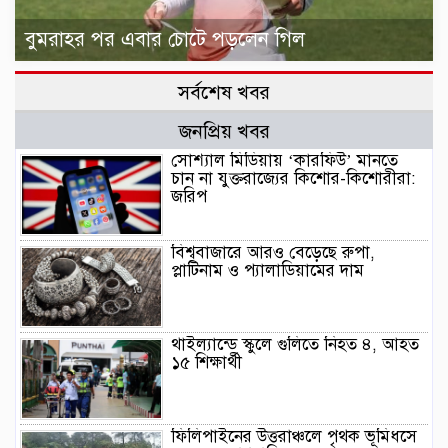
বুমরাহর পর এবার চোটে পড়লেন গিল
সর্বশেষ খবর
জনপ্রিয় খবর
সোশ্যাল মিডিয়ায় ‘কারফিউ’ মানতে
চান না যুক্তরাজ্যের কিশোর-কিশোরীরা:
জরিপ
বিশ্ববাজারে আরও বেড়েছে রুপা,
প্লাটিনাম ও প্যালাডিয়ামের দাম
থাইল্যান্ডে স্কুলে গুলিতে নিহত ৪, আহত
১৫ শিক্ষার্থী
ফিলিপাইনের উত্তরাঞ্চলে পৃথক ভূমিধসে