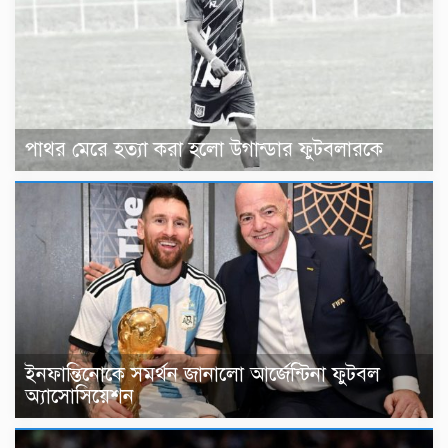
পাথর মেরে হত্যা করা হলো উগান্ডার ফুটবলারকে
ইনফান্তিনোকে সমর্থন জানালো আর্জেন্টিনা ফুটবল
অ্যাসোসিয়েশন