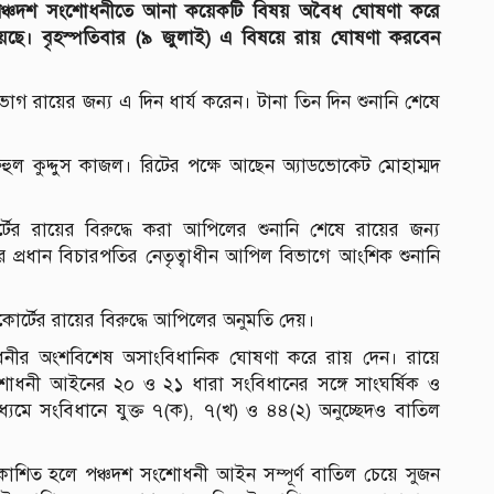
নের পঞ্চদশ সংশোধনীতে আনা কয়েকটি বিষয় অবৈধ ঘোষণা করে
হয়েছে। বৃহস্পতিবার (৯ জুলাই) এ বিষয়ে রায় ঘোষণা করবেন
াগ রায়ের জন্য এ দিন ধার্য করেন। টানা তিন দিন শুনানি শেষে
 রুহুল কুদ্দুস কাজল। রিটের পক্ষে আছেন অ্যাডভোকেট মোহাম্মদ
ের রায়ের বিরুদ্ধে করা আপিলের শুনানি শেষে রায়ের জন্য
ার প্রধান বিচারপতির নেতৃত্বাধীন আপিল বিভাগে আংশিক শুনানি
্টের রায়ের বিরুদ্ধে আপিলের অনুমতি দেয়।
োধনীর অংশবিশেষ অসাংবিধানিক ঘোষণা করে রায় দেন। রায়ে
চদশ সংশোধনী আইনের ২০ ও ২১ ধারা সংবিধানের সঙ্গে সাংঘর্ষিক ও
মে সংবিধানে যুক্ত ৭(ক), ৭(খ) ও ৪৪(২) অনুচ্ছেদও বাতিল
্রকাশিত হলে পঞ্চদশ সংশোধনী আইন সম্পূর্ণ বাতিল চেয়ে সুজন