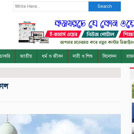
Search
চাকরি
জাতীয়
ধর্ম ও জীবন
নারী ও শিশু
বিনোদন
রাজ
কাল