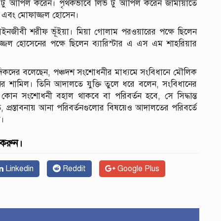
ভ টু আপিল করেন। পৃথকভাবে লিভ টু আপিল করেন জামায়াতে
র এবং মোফাজ্জল হোসেন।
েষ্ঠ আইনজীবী শরীফ ভূঁইয়া। মিয়া গোলাম পরওয়ারের পক্ষে ছিলেন
জ্জল হোসেনের পক্ষে ছিলেন ব্যারিস্টার এ এস এম শাহরিয়ার
দিকদের বলেছেন, পঞ্চদশ সংশোধনীর মাধ্যমে সংবিধানে মৌলিক
নের শামিল। তিনি আদালতে যুক্তি তুলে ধরে বলেন, সংবিধানের
 কোন সংশোধনী বহাল থাকবে বা পরিবর্তন হবে, সে সিদ্ধান্ত
প্রস্তাবনায় আনা পরিবর্তনগুলোর বিষয়েও আদালতের পরিবর্তে
ক।
 করুন।
Linkedin
Reddit
Google Plus