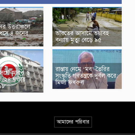
র উত্তরাঞ্চলে
িধসে ৪ জনের
ভারতের আসামে ভয়াবহ
বন্যায় মৃত্যু বেড়ে ৯৫
রাস্তায় নেমে ‘মব’ তৈরির
সর্গে আরও ৬
সংস্কৃতি গণতন্ত্রকে দুর্বল করে:
যু, ২৪ ঘণ্টায়
মির্জা ফখরুল
৮১৮
আমাদের পরিবার