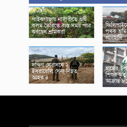
পাইকগাছায় নার্সারীতে গুটি
ফিলিপাইনে
কলম তৈরিতে ব্যস্ত সময় পার
পৃথক ভূম
করছেন শ্রমিকরা
প্রাণহানি
দক্ষিণ লেবাননে ২
হামের উপ
ইসরায়েলি সেনা নিহত,
শিশুর মৃত্
আহত ৪
আক্রান্ত 