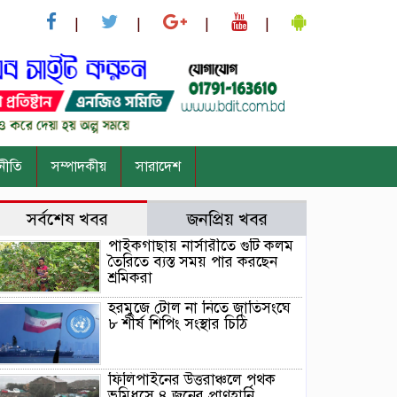
নীতি
সম্পাদকীয়
সারাদেশ
সর্বশেষ খবর
জনপ্রিয় খবর
পাইকগাছায় নার্সারীতে গুটি কলম
তৈরিতে ব্যস্ত সময় পার করছেন
শ্রমিকরা
হরমুজে টোল না নিতে জাতিসংঘে
৮ শীর্ষ শিপিং সংস্থার চিঠি
ফিলিপাইনের উত্তরাঞ্চলে পৃথক
ভূমিধসে ৪ জনের প্রাণহানি