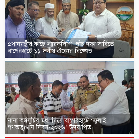
প্রধানমন্ত্রীর কাছে স্মারকলিপি: পাঁচ দফা দাবিতে
বাগেরহাটে ১১ দলীয় ঐক্যের বিক্ষোভ
নানা কর্মসূচির মধ্য দিয়ে বাগেরহাটে ‘জুলাই
গণঅভ্যুত্থান দিবস-২০২৬’ উদযাপিত