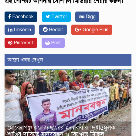
এই পোস্টটি আপনার সোশ্যাল মিডিয়ায় শেয়ার করুন।
Facebook
Twitter
Digg
Linkedin
Reddit
Google Plus
Pinterest
Print
আরো খবর দেখুন
মোরেলগঞ্জ কলেজ ছাত্রের হত্যাকরীর দৃষ্টান্তমূলক
শাস্তির দাবিতে মানববন্ধন ও বিক্ষোভ মিছিল