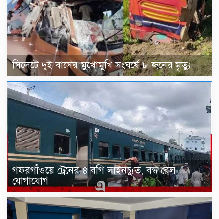
সিলেটে দুই বাসের মুখোমুখি সংঘর্ষে ৮ জনের মৃত্যু
গফরগাঁওয়ে ট্রেনের ৪ বগি লাইনচ্যুত, বন্ধ রেল
যোগাযোগ