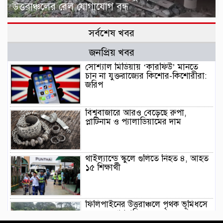
উত্তরাঞ্চলের রেল যোগাযোগ বন্ধ
সর্বশেষ খবর
জনপ্রিয় খবর
সোশ্যাল মিডিয়ায় ‘কারফিউ’ মানতে
চান না যুক্তরাজ্যের কিশোর-কিশোরীরা:
জরিপ
বিশ্ববাজারে আরও বেড়েছে রুপা,
প্লাটিনাম ও প্যালাডিয়ামের দাম
থাইল্যান্ডে স্কুলে গুলিতে নিহত ৪, আহত
১৫ শিক্ষার্থী
ফিলিপাইনের উত্তরাঞ্চলে পৃথক ভূমিধসে
৪ জনের প্রাণহানি