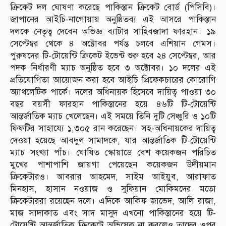
ক্রিকেট দল ঘোষণা করেছে পাকিস্তান ক্রিকেট বোর্ড (পিসিবি)।
জাপানের আইচি-নাগোয়ায় অনুষ্ঠিতব্য এই আসরে পাকিস্তান
দলকে নেতৃত্ব দেবেন অভিজ্ঞ ব্যাটার সাহিবজাদা ফারহান। ১৯
সেপ্টেম্বর থেকে ৪ অক্টোবর পর্যন্ত চলবে এশিয়ান গেমস।
পুরুষদের টি-টোয়েন্টি ক্রিকেট ইভেন্ট শুরু হবে ২৪ সেপ্টেম্বর, আর
পদক নির্ধারণী ম্যাচ অনুষ্ঠিত হবে ৩ অক্টোবর। ১০ দলের এই
প্রতিযোগিতা আয়োজন করা হবে আইচি প্রিফেকচারের কোরোগি
অ্যাথলেটিক পার্কে। দলের অধিনায়ক হিসেবে দায়িত্ব পাওয়া ৩০
বছর বয়সী ফারহান পাকিস্তানের হয়ে ৪৬টি টি-টোয়েন্টি
আন্তর্জাতিক ম্যাচ খেলেছেন। এই সময়ে তিনি দুটি সেঞ্চুরি ও ১০টি
ফিফটির সাহায্যে ১,৩০৫ রান করেছেন। সহ-অধিনায়কের দায়িত্ব
দেওয়া হয়েছে আবদুল সামাদকে, যার আন্তর্জাতিক টি-টোয়েন্টি
ম্যাচ সংখ্যা পাঁচ। ঘোষিত স্কোয়াডে বেশ কয়েকজন পরিচিত
মুখের পাশাপাশি জায়গা পেয়েছেন কয়েকজন উদীয়মান
ক্রিকেটারও। আবরার আহমেদ, সাইম আইয়ুব, আরাফাত
মিনহাস, হাসান নওয়াজ ও সুফিয়ান মোকিমদের মতো
ক্রিকেটাররা রয়েছেন দলে। এদিকে আকিফ জাভেদ, আলি রাজা,
মাজ সাদাকাত এবং সাদ মাসুদ এখনো পাকিস্তানের হয়ে টি-
টোয়েন্টি আন্তর্জাতিক ক্রিকেটে অভিষেক না করলেও তাদের ওপর