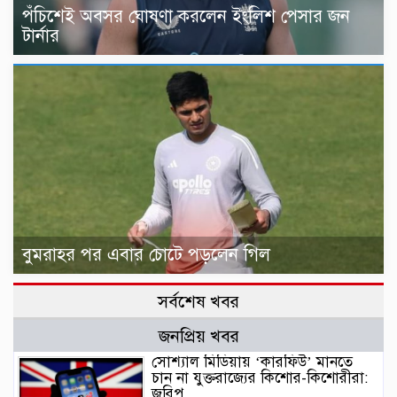
পঁচিশেই অবসর ঘোষণা করলেন ইংলিশ পেসার জন
টার্নার
বুমরাহর পর এবার চোটে পড়লেন গিল
সর্বশেষ খবর
জনপ্রিয় খবর
সোশ্যাল মিডিয়ায় ‘কারফিউ’ মানতে
চান না যুক্তরাজ্যের কিশোর-কিশোরীরা:
জরিপ