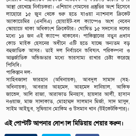
আস্থা রেখেছে নির্বাচকরা। এশিয়ান গেমসের প্রস্তুতির অংশ হিসেবে
লাহোরে ১৫ জুন থেকে শুরু হতে যাওয়া ন্যাশনাল ক্রিকেট
অ্যাকাডেমির (এনসিএ) হোয়াইট-বল ক্যাম্পেও অংশ নেবেন
স্কোয়াডে থাকা অধিকাংশ ক্রিকেটার। ঘোষিত ১৫ সদস্যের দলের
মধ্যে ১৪ জন এই ক্যাম্পে থাকবেন। পাকিস্তানের নতুন প্রধান
কোচ মাইক হেসনের অধীনে এটি হতে যাচ্ছে অন্যতম বড়
বহুজাতিক আসর। তাই দল নির্বাচনে ভবিষ্যৎ পরিকল্পনা ও
আন্তর্জাতিক অভিজ্ঞতার মধ্যে ভারসাম্য রাখার চেষ্টা করেছে
পিসিবি।
পাকিস্তান দল-
সাহিবজাদা ফারহান (অধিনায়ক), আবদুল সামাদ (সহ-
অধিনায়ক), আবরার আহমেদ, আহমেদ দানিয়াল, আকিফ
জাভেদ, আলি রাজা, আরাফাত মিনহাস, হায়দার আলী, হাসান
নওয়াজ, মাজ সাদাকাত, মোহাম্মদ সালমান মির্জা, সাদ মাসুদ,
সাইম আইয়ুব, সুফিয়ান মোকিম ও উসমান খান (উইকেটকিপার)।
এই পোস্টটি আপনার সোশ্যাল মিডিয়ায় শেয়ার করুন।