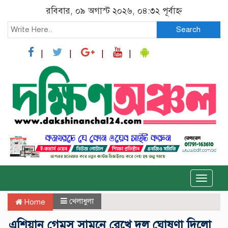
রবিবার, ০৯ অগাস্ট ২০২৬, ০৪:৩২ পূর্বাহ্ন
Search
Toggle
naviga
খেলাধুলা
Home
এশিয়ান গেমস সামনে রেখে দল ঘোষণা দিলো