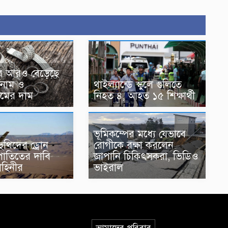
ারে আরও বেড়েছে
টিনাম ও
থাইল্যান্ডে স্কুলে গুলিতে
ামের দাম
নিহত ৪, আহত ১৫ শিক্ষার্থী
ভূমিকম্পের মধ্যে যেভাবে
ুথিদের ড্রোন
রোগীকে রক্ষা করলেন
পাতিতের দাবি
জাপানি চিকিৎসকরা, ভিডিও
াহিনীর
ভাইরাল