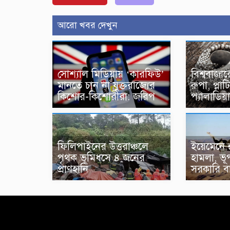
আরো খবর দেখুন
সোশ্যাল মিডিয়ায় ‘কারফিউ’
বিশ্ববাজ
মানতে চান না যুক্তরাজ্যের
রুপা, প্লা
কিশোর-কিশোরীরা: জরিপ
প্যালাডিয়
ফিলিপাইনের উত্তরাঞ্চলে
ইয়েমেনে হ
পৃথক ভূমিধসে ৪ জনের
হামলা, ভূ
প্রাণহানি
সরকারি ব