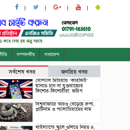
নীতি
সম্পাদকীয়
সারাদেশ
সর্বশেষ খবর
জনপ্রিয় খবর
সোশ্যাল মিডিয়ায় ‘কারফিউ’
মানতে চান না যুক্তরাজ্যের
কিশোর-কিশোরীরা: জরিপ
বিশ্ববাজারে আরও বেড়েছে রুপা,
প্লাটিনাম ও প্যালাডিয়ামের দাম
থাইল্যান্ডে স্কুলে গুলিতে নিহত ৪,