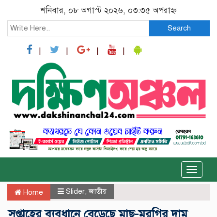
শনিবার, ০৮ অগাস্ট ২০২৬, ০৩:৩৫ অপরাহ্ন
Search
Toggle
naviga
Slider
,
জাতীয়
Home
সপ্তাহের ব্যবধানে বেড়েছে মাছ-মুরগির দাম