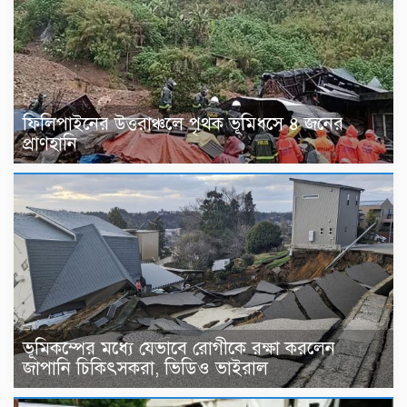
ফিলিপাইনের উত্তরাঞ্চলে পৃথক ভূমিধসে ৪ জনের
প্রাণহানি
ভূমিকম্পের মধ্যে যেভাবে রোগীকে রক্ষা করলেন
জাপানি চিকিৎসকরা, ভিডিও ভাইরাল