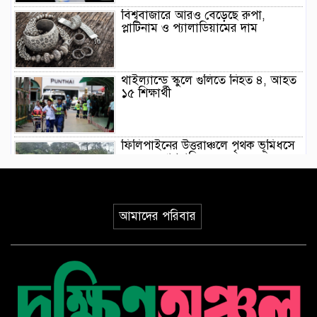
বিশ্ববাজারে আরও বেড়েছে রুপা,
প্লাটিনাম ও প্যালাডিয়ামের দাম
থাইল্যান্ডে স্কুলে গুলিতে নিহত ৪, আহত
১৫ শিক্ষার্থী
ফিলিপাইনের উত্তরাঞ্চলে পৃথক ভূমিধসে
৪ জনের প্রাণহানি
ইয়েমেনে হুথিদের ড্রোন হামলা,
আমাদের পরিবার
ভূপাতিতের দাবি সরকারি বাহিনীর
ভূমিকম্পের মধ্যে যেভাবে রোগীকে রক্ষা
করলেন জাপানি চিকিৎসকরা, ভিডিও
ভাইরাল