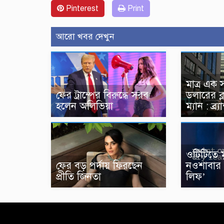
Pinterest
Print
আরো খবর দেখুন
মাত্র এক 
ফের ট্রাম্পের বিরুদ্ধে সরব
ডলারের ক্
হলেন অলিভিয়া
ম্যান : ব্র্
ওটিটিতে ম
ফের বড় পর্দায় ফিরছেন
নওশাবার ‘
প্রীতি জিনতা
লিফ’