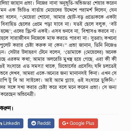
দিয়া জাহান প্রভা। নিজের নানা অনুভূতি-অভিজ্ঞতা শেয়ার করেন
ন এক ভিডিও বার্তায় মেয়েদের উদ্দেশে পরামর্শ দিলেন, যেন
প্রভা বলেন, “মেয়েরা শোনো, আমার ছোট-বড় প্রত্যেককে একটা
িবাহিত ছেলের প্রেমে পড়া যাবে না। যতই ছেলে বলুক, ‘বউ
চ্ছে’; এদের স্ক্রিপ্ট একই। এসব শুনবে না, বিশ্বাসও করবে না।
াহলে সারাজীবন নিজেকে মাফ করতে পারবা না। সুতরাং কখনো
ুলেট করার চেষ্টা করুক না কেন।” প্রভা জানান, তিনি নিজেও
ছেন। সেটার উদাহরণ টেনে বলেন, ‘তোমাকে (মেয়েদের) অনেক
েছে এরকম কথা; আমার অলরেডি মুখস্থ হয়ে গেছে, এরা কী কী
 সংসারে এত সমস্যা থাকে, ডিভোর্সের প্রসেসিং যদি চলতেই
েবে দেখব, আমরা একে-অন্যের জন্য মানানসই কিনা। এখন সে
ি টু বি আ সাইকো। আই অ্যাম গ্ল্যাড, ওই সংসারে ঢ়ুকিনি।’
ের সঙ্গে সখ্য করার চেষ্টা করে বলে মনে করেন প্রভা। সে জন্য
ণ করেছেন অভিনেত্রী।
 করুন।
Linkedin
Reddit
Google Plus