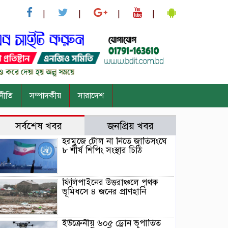
নীতি
সম্পাদকীয়
সারাদেশ
সর্বশেষ খবর
জনপ্রিয় খবর
হরমুজে টোল না নিতে জাতিসংঘে
৮ শীর্ষ শিপিং সংস্থার চিঠি
ফিলিপাইনের উত্তরাঞ্চলে পৃথক
ভূমিধসে ৪ জনের প্রাণহানি
ইউক্রেনীয় ৬০৫ ড্রোন ভূপাতিত