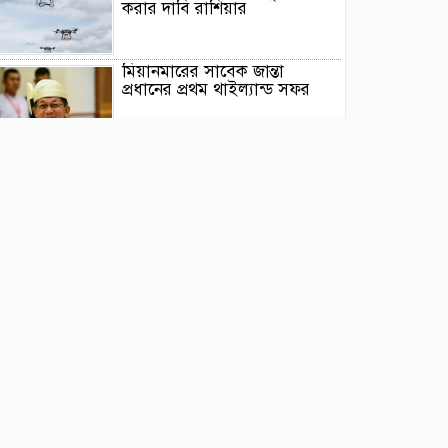
করার দাবি রাশিয়ার
মিয়ানমারের সাবেক জান্তা
প্রধানের প্রথম থাইল্যান্ড সফর
ওয়াশিংটনে দাবানল নিয়ন্ত্রণে দেড়
হাজার অগ্নিনির্বাপক কর্মীর লড়াই
ভারতের আসামে ভয়াবহ বন্যায়
মৃত্যু বেড়ে ৯৫
বিক্ষোভে উত্তাল ভারতের ঝাড়খণ্ড,
চলছে ৯ দিন ধরে
দক্ষিণ লেবাননে ২ ইসরায়েলি
সেনা নিহত, আহত ৪