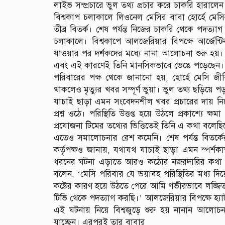
লাইভ সম্প্রচারে ভুল তথ্য প্রচার করে চাকরি হারালেন
বিশ্বকাপ চলাকালে লিওনেল মেসির বাবা হোর্হে মেসি
তীব্র বিতর্ক। শেষ পর্যন্ত নিজের চাকরি থেকে পদত্
চলাকালে। বিশ্বকাপে আলজেরিয়ার বিপক্ষে আর্জেন্
যাওয়ার পর দর্শকদের মধ্যে নানা আলোচনা শুরু হয়
এবং এই কারণেই তিনি মানসিকভাবে ভেঙে পড়েছেন। তবে 
পরিবারের পক্ষ থেকে জানানো হয়, হোর্হে মেসি জীবি
থাকলেও মৃত্যুর খবর সম্পূর্ণ ভুয়া। ভুল তথ্য ছড়ি
যাচাই ছাড়া এমন সংবেদনশীল খবর প্রচারের দায় নিয়ে 
প্রশ্ন ওঠে। পরিস্থিতি উত্তপ্ত হয়ে উঠলে প্রকাশ্যে ক
প্রযোজনা টিমের তথ্যের ভিত্তিতেই তিনি এ কথা বলেছিল
এতেও সমালোচনার রেশ কমেনি। শেষ পর্যন্ত বিতর্কের
কর্তৃপক্ষও জানায়, যথাযথ যাচাই ছাড়া এমন স্পর্শকা
ধরনের ঘটনা এড়াতে আরও কঠোর নজরদারির কথা জানি
বলেন, ‘মেসি পরিবার যে ভয়াবহ পরিস্থিতির মধ্য দিয়
কষ্টের কারণ হয়ে উঠতে পেরে আমি গভীরভাবে লজ্জিত
টিভি থেকে পদত্যাগ করছি।’ আলজেরিয়ার বিপক্ষে হ্য
এই ঘটনায় নিয়ে বিশ্বজুড়ে শুরু হয় নানান আলোচন
যাচ্ছেন। এরপরই তার বাবার