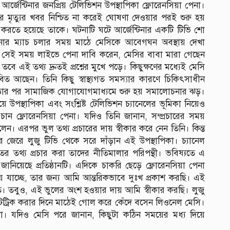
 আর্জেন্টিনার জনপ্রিয় টেলিভিশন উপস্থাপিকা ফ্লোরেনসিয়া পেনা।
র মৃত্যুর খবর নিশ্চিত না করেই ঘোষণা দেওয়ার পরই শুরু হয়
যাগ করতে হয়েছে তাকে। ঘটনাটি ঘটে আর্জেন্টিনার একটি টিভি শো
টিনার ম্যাচ চলার সময় মাঠে মেসিকে আবেগঘন অবস্থায় দেখা
। সেই সময় লাইভে পেনা দাবি করেন, মেসির বাবা মারা গেছেন
এই তথ্য দ্রুতই প্রশ্নের মুখে পড়ে। কিছুক্ষণের মধ্যেই মেসি
ত আছেন। তিনি কিছু স্বাস্থ্যগত সমস্যার কারণে চিকিৎসাধীন
য়ে পড়ার পর সামাজিক যোগাযোগমাধ্যমে শুরু হয় সমালোচনার ঝড়।
উপস্থাপিকা এবং সংশ্লিষ্ট টেলিভিশন চ্যানেলের ভূমিকা নিয়েও
্ষমা চান ফ্লোরেনসিয়া পেনা। যদিও তিনি জানান, সম্প্রচারের সময়
েন। এরপর ভুল তথ্য প্রচারের দায় স্বীকার করে নেন তিনি। কিন্ত
 জেরে লুজু টিভি থেকে সরে দাঁড়ান এই উপস্থাপিকা। চ্যানেল
তর তথ্য প্রচার করা তাদের নীতিমালার পরিপন্থী। ভবিষ্যতে এ
য়েছে প্রতিষ্ঠানটি। এদিকে চাকরি ছেড়ে ফ্লোরেনসিয়া পেনা
ে যাচ্ছে, তার জন্য আমি আন্তরিকভাবে দুঃখ প্রকাশ করছি। এই
। তবুও, এই ভুলের অংশ হওয়ার দায় আমি স্বীকার করছি। লুজু
াটট্রিক করার দিনে মাঠেই গোল করে কেঁদে বসেন লিওনেল মেসি।
া। যদিও মেসি পরে জানান, কিছুটা কঠিন সময়ের মধ্য দিয়ে