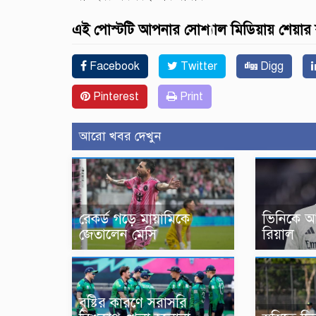
এই পোস্টটি আপনার সোশ্যাল মিডিয়ায় শেয়ার
Facebook
Twitter
Digg
Pinterest
Print
আরো খবর দেখুন
রেকর্ড গড়ে মায়ামিকে
ভিনিকে আ
জেতালেন মেসি
রিয়াল
বৃষ্টির কারণে সরাসরি