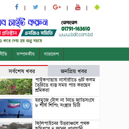
নীতি
সম্পাদকীয়
সারাদেশ
সর্বশেষ খবর
জনপ্রিয় খবর
পাইকগাছায় নার্সারীতে গুটি কলম
তৈরিতে ব্যস্ত সময় পার করছেন
শ্রমিকরা
হরমুজে টোল না নিতে জাতিসংঘে
৮ শীর্ষ শিপিং সংস্থার চিঠি
ফিলিপাইনের উত্তরাঞ্চলে পৃথক
ভূমিধসে ৪ জনের প্রাণহানি