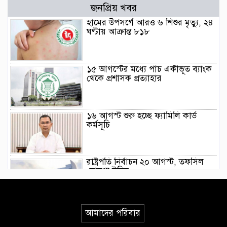
জনপ্রিয় খবর
হামের উপসর্গে আরও ৬ শিশুর মৃত্যু, ২৪
ঘণ্টায় আক্রান্ত ৮১৮
১৫ আগস্টের মধ্যে পাঁচ একীভূত ব্যাংক
থেকে প্রশাসক প্রত্যাহার
১৬ আগস্ট শুরু হচ্ছে ফ্যামিলি কার্ড
কর্মসূচি
রাষ্ট্রপতি নির্বাচন ২০ আগস্ট, তফসিল
ঘোষণা ইসির
গণভোটের রায় বাস্তবায়নসহ ১১ দফা
আমাদের পরিবার
দাবিতে লংমার্চের ঘোষণা