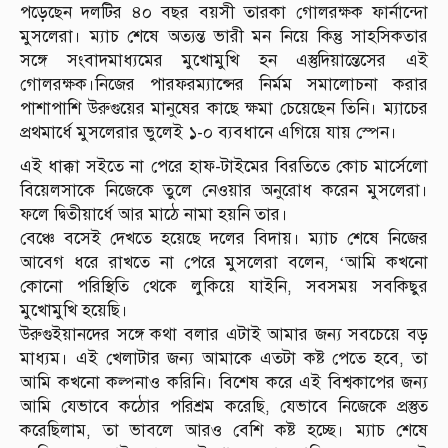
পড়েছেন দলটির ৪০ বছর বয়সী তারকা গোলরক্ষক ফার্নান্দো
মুসলেরা। ম্যাচ শেষে অত্যন্ত ভারী মন নিয়ে কিন্তু সাহসিকতার
সঙ্গে সংবাদমাধ্যমের মুখোমুখি হন এস্তুদিয়ান্তেসের এই
গোলরক্ষক।নিজের পারফরম্যান্সের নির্মম সমালোচনা করার
পাশাপাশি উরুগুয়ের মানুষের কাছে ক্ষমা চেয়েছেন তিনি। ম্যাচের
প্রথমার্ধে মুসলেরার ভুলেই ১-০ ব্যবধানে এগিয়ে যায় স্পেন।
এই ধাক্কা সইতে না পেরে হাফ-টাইমের বিরতিতে কোচ মার্সেলো
বিয়েলসাকে নিজেকে তুলে নেওয়ার অনুরোধ করেন মুসলেরা।
ফলে দ্বিতীয়ার্ধে আর মাঠে নামা হয়নি তার।
বেঞ্চে বসেই দেখতে হয়েছে দলের বিদায়। ম্যাচ শেষে নিজের
আবেগ ধরে রাখতে না পেরে মুসলেরা বলেন, ‘আমি কখনো
কোনো পরিস্থিতি থেকে লুকিয়ে যাইনি, সবসময় সবকিছুর
মুখোমুখি হয়েছি।
উরুগুইয়ানদের সঙ্গে কথা বলার এটাই আমার জন্য সবচেয়ে বড়
মাধ্যম। এই খেলাটার জন্য আমাকে এতটা কষ্ট পেতে হবে, তা
আমি কখনো কল্পনাও করিনি। বিশেষ করে এই বিশ্বকাপের জন্য
আমি যেভাবে কঠোর পরিশ্রম করেছি, যেভাবে নিজেকে প্রস্তুত
করেছিলাম, তা ভাবলে আরও বেশি কষ্ট হচ্ছে। ম্যাচ শেষে