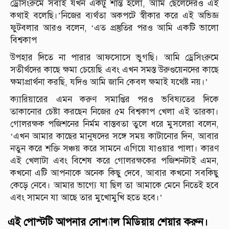
ড্রেসিংরুমে সবাই যখন একটু শান্ত হলো, আমি ছেলেদেরও এই
কথাই বলেছি।’নিজের ব্যর্থতা অকপটে স্বীকার করে এই অভিজ্ঞ
ফুটবলার আরও বলেন, ‘এত প্রস্তুতির পরও আমি একটি ভালো
বিশ্বকাপ
উপহার দিতে না পারার আফসোসে ভুগছি। আমি ড্রেসিংরুমে
সতীর্থদের কাছে ক্ষমা চেয়েছি এবং এখন সমস্ত উরুগুয়েনদের কাছে
ক্ষমাপ্রার্থনা করছি, যদিও আমি জানি কেবল ক্ষমাই যথেষ্ট নয়।’
ক্যারিয়ারের এমন করুণ সমাপ্তির পরও ভবিষ্যতের দিকে
তাকানোর চেষ্টা করছেন নিজের ৫ম বিশ্বকাপ খেলা এই তারকা।
গোলরক্ষক পজিশনের নির্মম বাস্তবতা তুলে ধরে মুসলেরা বলেন,
‘এখন আমার কাছের মানুষদের সঙ্গে সময় কাটানোর দিন, আবার
নতুন করে শক্তি সঞ্চয় করে সামনে এগিয়ে যাওয়ার পালা। কারণ
এই খেলাটা এবং বিশেষ করে গোলরক্ষকের পজিশনটাই এমন,
কখনো এটি আপনাকে অনেক কিছু দেবে, আবার কখনো সবকিছু
কেড়ে নেবে। আমার ভাগ্যে যা ছিল তা আমাকে মেনে নিতেই হবে
এবং সামনে যা আছে তার মুখোমুখি হতে হবে।’
এই পোস্টটি আপনার সোশ্যাল মিডিয়ায় শেয়ার করুন।