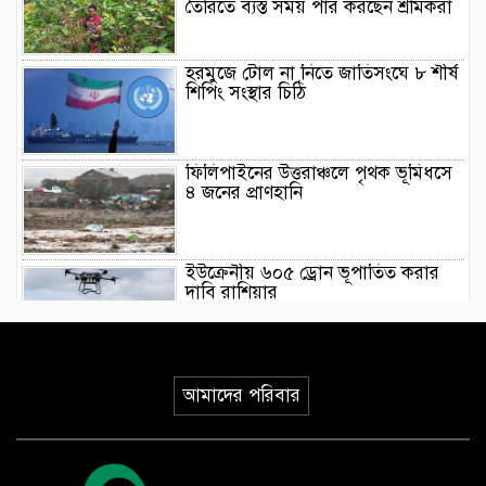
তৈরিতে ব্যস্ত সময় পার করছেন শ্রমিকরা
হরমুজে টোল না নিতে জাতিসংঘে ৮ শীর্ষ
শিপিং সংস্থার চিঠি
ফিলিপাইনের উত্তরাঞ্চলে পৃথক ভূমিধসে
৪ জনের প্রাণহানি
ইউক্রেনীয় ৬০৫ ড্রোন ভূপাতিত করার
দাবি রাশিয়ার
মিয়ানমারের সাবেক জান্তা প্রধানের প্রথম
থাইল্যান্ড সফর
আমাদের পরিবার
ওয়াশিংটনে দাবানল নিয়ন্ত্রণে দেড় হাজার