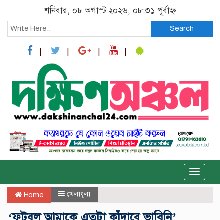
শনিবার, ০৮ অগাস্ট ২০২৬, ০৮:৩১ পূর্বাহ্ন
Search
Toggle
naviga
খেলাধুলা
Home
‘ফুটবল আমাকে এতটা কাঁদাবে ভাবিনি’