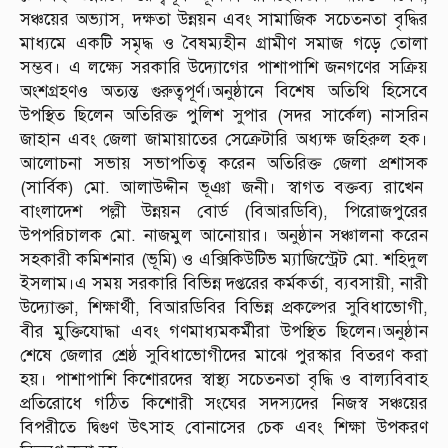
সঞ্চয়ের অভ্যাস, দক্ষতা উন্নয়ন এবং সামাজিক সচেতনতা বৃদ্ধির
মাধ্যমে একটি সমৃদ্ধ ও বৈষম্যহীন গ্রামীণ সমাজ গড়ে তোলা
সম্ভব। এ লক্ষ্যে সরকারি উদ্যোগের পাশাপাশি জনগণের সক্রিয়
অংশগ্রহণও অত্যন্ত গুরুত্বপূর্ণ।অনুষ্ঠানে বিশেষ অতিথি হিসেবে
উপস্থিত ছিলেন অতিরিক্ত পুলিশ সুপার (সদর সার্কেল) নাসরিন
জাহান এবং জেলা জামায়াতের সেক্রেটারি অধ্যক্ষ জহিরুল হক।
আলোচনা সভায় সভাপতিত্ব করেন অতিরিক্ত জেলা প্রশাসক
(সার্বিক) মো. আলাউদ্দীন ভূঞা জনী। স্বাগত বক্তব্য রাখেন
বাংলাদেশ পল্লী উন্নয়ন বোর্ড (বিআরডিবি), পিরোজপুরের
উপপরিচালক মো. নাজমুল আনোয়ার। অনুষ্ঠান সঞ্চালনা করেন
সহকারী কমিশনার (ভূমি) ও এক্সিকিউটিভ ম্যাজিস্ট্রেট মো. শহিদুল
ইসলাম।এ সময় সরকারি বিভিন্ন দপ্তরের কর্মকর্তা, ব্যবসায়ী, নারী
উদ্যোক্তা, শিক্ষার্থী, বিআরডিবির বিভিন্ন প্রকল্পের সুবিধাভোগী,
বীর মুক্তিযোদ্ধা এবং গণমাধ্যমকর্মীরা উপস্থিত ছিলেন।অনুষ্ঠান
শেষে জেলার শ্রেষ্ঠ সুবিধাভোগীদের মাঝে পুরস্কার বিতরণ করা
হয়। পাশাপাশি কিশোরদের স্বাস্থ্য সচেতনতা বৃদ্ধি ও বাল্যবিবাহ
প্রতিরোধে গঠিত কিশোরী সংঘের সদস্যদের নিজস্ব সঞ্চয়ের
বিপরীতে দ্বিগুণ উৎসাহ বোনাসের চেক এবং শিক্ষা উপকরণ