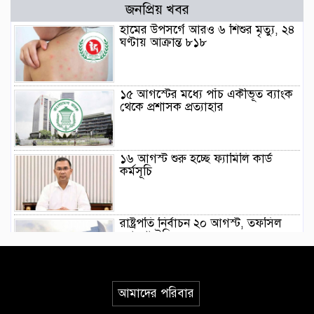
জনপ্রিয় খবর
হামের উপসর্গে আরও ৬ শিশুর মৃত্যু, ২৪
ঘণ্টায় আক্রান্ত ৮১৮
১৫ আগস্টের মধ্যে পাঁচ একীভূত ব্যাংক
থেকে প্রশাসক প্রত্যাহার
১৬ আগস্ট শুরু হচ্ছে ফ্যামিলি কার্ড
কর্মসূচি
রাষ্ট্রপতি নির্বাচন ২০ আগস্ট, তফসিল
ঘোষণা ইসির
গণভোটের রায় বাস্তবায়নসহ ১১ দফা
আমাদের পরিবার
দাবিতে লংমার্চের ঘোষণা