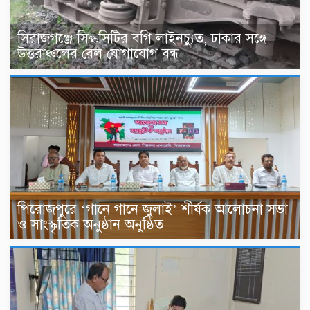
সিরাজগঞ্জে সিল্কসিটির বগি লাইনচ্যুত, ঢাকার সঙ্গে
উত্তরাঞ্চলের রেল যোগাযোগ বন্ধ
পিরোজপুরে ‘গানে গানে জুলাই’ শীর্ষক আলোচনা সভা
ও সাংস্কৃতিক অনুষ্ঠান অনুষ্ঠিত