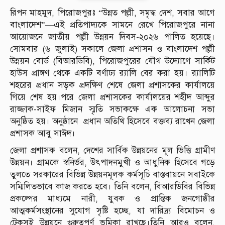
রিপন মাহমুদ, পিরোজপুরঃ “উন্নত পল্লী, সমৃদ্ধ দেশ, সবার আগে
বাংলাদেশ”—এই প্রতিপাদ্যকে সামনে রেখে পিরোজপুরে নানা
আয়োজনে জাতীয় পল্লী উন্নয়ন দিবস-২০২৬ পালিত হয়েছে।
সোমবার (৬ জুলাই) সকালে জেলা প্রশাসন ও বাংলাদেশ পল্লী
উন্নয়ন বোর্ড (বিআরডিবি), পিরোজপুরের যৌথ উদ্যোগে সার্কিট
হাউস প্রাঙ্গণ থেকে একটি বর্ণাঢ্য র‍্যালি বের করা হয়। র‍্যালিটি
শহরের প্রধান সড়ক প্রদক্ষিণ শেষে জেলা প্রশাসকের কার্যালয়ে
গিয়ে শেষ হয়।পরে জেলা প্রশাসকের কার্যালয়ের শহীদ আব্দুর
রাজ্জাক-সাইফ মিজান স্মৃতি সভাকক্ষে এক আলোচনা সভা
অনুষ্ঠিত হয়। অনুষ্ঠানে প্রধান অতিথি হিসেবে বক্তব্য রাখেন জেলা
প্রশাসক আবু সাঈদ।
জেলা প্রশাসক বলেন, দেশের সার্বিক উন্নয়নের মূল ভিত্তি গ্রামীণ
উন্নয়ন। গ্রামকে স্বনির্ভর, উৎপাদনমুখী ও আধুনিক হিসেবে গড়ে
তুলতে সরকারের বিভিন্ন উন্নয়নমূলক কর্মসূচি বাস্তবায়নে সবাইকে
সম্মিলিতভাবে কাজ করতে হবে। তিনি বলেন, বিআরডিবির বিভিন্ন
প্রকল্পের মাধ্যমে নারী, যুবক ও প্রান্তিক জনগোষ্ঠীর
আত্মকর্মসংস্থানের সুযোগ সৃষ্টি হচ্ছে, যা দারিদ্র্য বিমোচন ও
টেকসই উন্নয়নে গুরুত্বপূর্ণ ভূমিকা রাখছে।তিনি আরও বলেন,