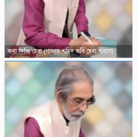
কথা দিচ্ছি হেবা (গাজায় শহিদ কবি হেবা স্মরণে)