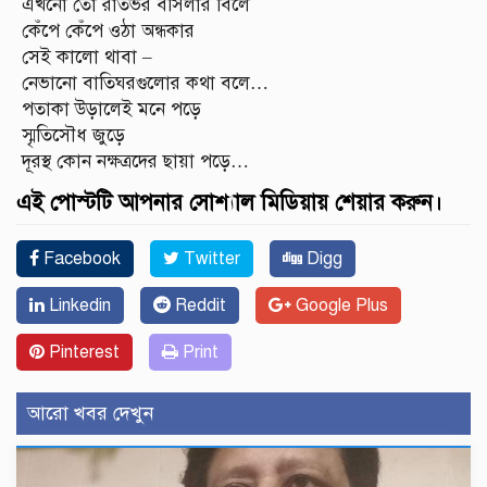
এখনো তো রাতভর বসিলার বিলে
কেঁপে কেঁপে ওঠা অন্ধকার
সেই কালো থাবা –
নেভানো বাতিঘরগুলোর কথা বলে…
পতাকা উড়ালেই মনে পড়ে
স্মৃতিসৌধ জুড়ে
দূরস্থ কোন নক্ষত্রদের ছায়া পড়ে…
এই পোস্টটি আপনার সোশ্যাল মিডিয়ায় শেয়ার করুন।
Facebook
Twitter
Digg
Linkedin
Reddit
Google Plus
Pinterest
Print
আরো খবর দেখুন