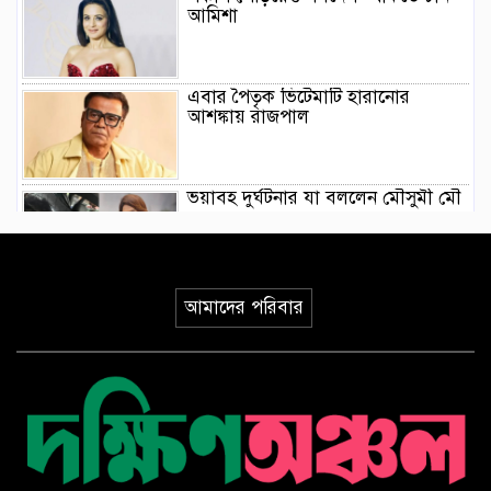
আমিশা
এবার পৈতৃক ভিটেমাটি হারানোর
আশঙ্কায় রাজপাল
ভয়াবহ দুর্ঘটনার যা বললেন মৌসুমী মৌ
নতুন গান নিয়ে ফিরলেন ফাহমিদা নবী
আমাদের পরিবার
এবার ওটিটিতে মুক্তি পেলো শুভ-মিমের
‘মালিক’