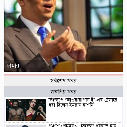
চামার
সর্বশেষ খবর
জনপ্রিয় খবর
ভিন্নরূপে ‘আওয়ারাপান টু’-এর ট্রেলারে
ধরা দিলেন ইমরান হাশমি
পঞ্চাশ পেড়িয়েও ‘সিঙ্গেল’ থাকতে চান