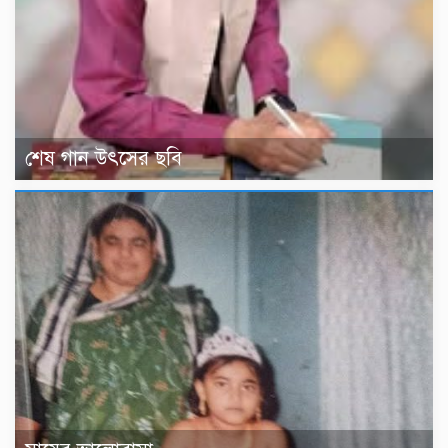
শেষ গান উৎসের ছবি