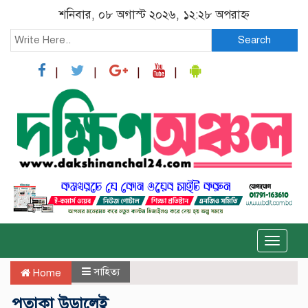
শনিবার, ০৮ অগাস্ট ২০২৬, ১২:২৮ অপরাহ্ন
Search
Toggle
naviga
সাহিত্য
Home
পতাকা উড়ালেই