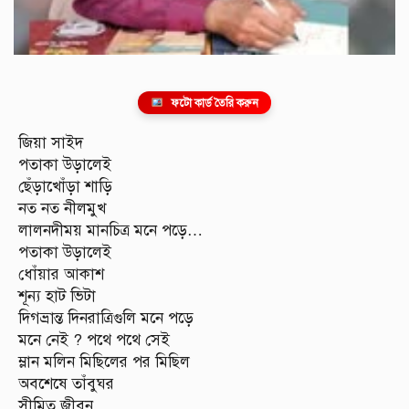
ফটো কার্ড তৈরি করুন
জিয়া সাইদ
পতাকা উড়ালেই
ছেঁড়াখোঁড়া শাড়ি
নত নত নীলমুখ
লালনদীময় মানচিত্র মনে পড়ে…
পতাকা উড়ালেই
ধোঁয়ার আকাশ
শূন্য হাট ভিটা
দিগভ্রান্ত দিনরাত্রিগুলি মনে পড়ে
মনে নেই ? পথে পথে সেই
ম্লান মলিন মিছিলের পর মিছিল
অবশেষে তাঁবুঘর
সীমিত জীবন