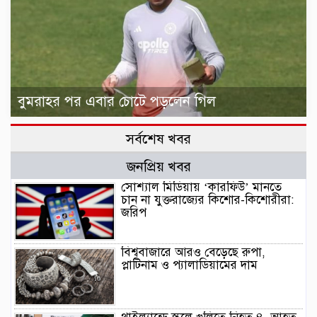
বুমরাহর পর এবার চোটে পড়লেন গিল
সর্বশেষ খবর
জনপ্রিয় খবর
সোশ্যাল মিডিয়ায় ‘কারফিউ’ মানতে
চান না যুক্তরাজ্যের কিশোর-কিশোরীরা:
জরিপ
বিশ্ববাজারে আরও বেড়েছে রুপা,
প্লাটিনাম ও প্যালাডিয়ামের দাম