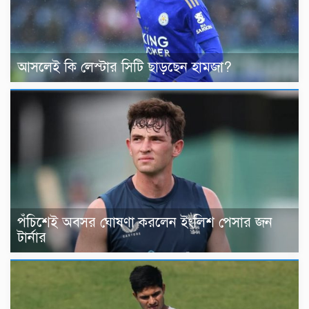
আসলেই কি লেস্টার সিটি ছাড়ছেন হামজা?
পঁচিশেই অবসর ঘোষণা করলেন ইংলিশ পেসার জন
টার্নার