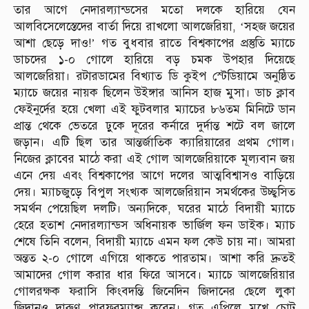
তার আগে নেদারল্যান্ডসের মতো দলকে হারিয়ে যেন
আলবিসেলেস্তেদের বার্তা দিয়ে রাখলো আলজেরিয়া, ‘সহজ জয়ের
আশা ছেড়ে দাও!’ গত বুধবার রাতে বিশ্বকাপের প্রস্তুতি ম্যাচে
ডাচদের ১-০ গোলে হারিয়ে বড় চমক উপহার দিয়েছে
আলজেরিয়া। রটারডামের বিখ্যাত ডি কুইপ স্টেডিয়ামে অনুষ্ঠিত
ম্যাচে জয়ের নায়ক ছিলেন উইঙ্গার আনিস হাজ মুসা। ডাচ ক্লাব
ফেইনুর্দের হয়ে খেলা এই ফুটবলার ম্যাচের ৮৬তম মিনিটে ডান
প্রান্ত থেকে ভেতরে ঢ়ুকে দূরের কর্নারে দুর্দান্ত শটে বল জালে
জড়ান। এটি ছিল তার আন্তর্জাতিক ক্যারিয়ারের প্রথম গোল।
নিজের ক্লাবের মাঠে করা এই গোল আলজেরিয়াকে মূল্যবান জয়
এনে দেয় এবং বিশ্বকাপের আগে দলের আত্মবিশ্বাসও বাড়িয়ে
দেয়। ম্যাচজুড়ে বিপুল সংখ্যক আলজেরিয়ান সমর্থকের উচ্ছ্বসিত
সমর্থন পেয়েছিল দলটি। অন্যদিকে, ঘরের মাঠে বিদায়ী ম্যাচে
হেরে হতাশ নেদারল্যান্ডস অধিনায়ক ভার্জিল ফন ডাইক। ম্যাচ
শেষে তিনি বলেন, বিদায়ী ম্যাচে এমন ফল কেউ চায় না। আমরা
অন্তত ২-০ গোলে এগিয়ে থাকতে পারতাম। আশা করি দ্রুতই
আমাদের গোল করার ধার ফিরে আসবে। ম্যাচে আলজেরিয়ার
গোলরক্ষক ফরাসি কিংবদন্তি জিনেদিন জিদানের ছেলে লুকা
জিদানও দারুণ পারফরম্যান্স করেন। গত এপ্রিলে মুখে চোট