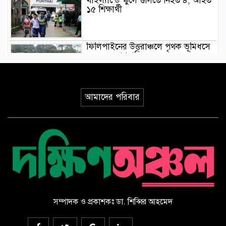
থাইল্যান্ডে স্কুলে গুলিতে নিহত ৪, আহত
১৫ শিক্ষার্থী
ফিলিপাইনের উত্তরাঞ্চলে পৃথক ভূমিধসে
৪ জনের প্রাণহানি
ইয়েমেনে হুথিদের ড্রোন হামলা,
আমাদের পরিবার
ভূপাতিতের দাবি সরকারি বাহিনীর
ভূমিকম্পের মধ্যে যেভাবে রোগীকে রক্ষা
করলেন জাপানি চিকিৎসকরা, ভিডিও
ভাইরাল
সৌদি আরবে হুথিদের হামলায় ১১
বেসামরিক নাগরিক আহত
সম্পাদক ও প্রকাশকঃ ডা. শিব্বির আহমেদ