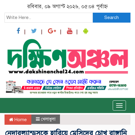
রবিবার, ০৯ অগাস্ট ২০২৬, ০৫:০৪ পূর্বাহ্ন
Search
Toggle
naviga
খেলাধুলা
Home
নেদারল্যান্ডসকে হারিয়ে মেসিদের চোখ রাঙ্গানি