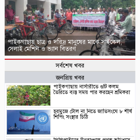
পাইকগাছায় ছাত্র ও দরিদ্র মানুষের মাঝে সাইকেল,
সেলাই মেশিন ও ভ্যান বিতরণ
সর্বশেষ খবর
জনপ্রিয় খবর
পাইকগাছায় নার্সারীতে গুটি কলম
তৈরিতে ব্যস্ত সময় পার করছেন শ্রমিকরা
হরমুজে টোল না নিতে জাতিসংঘে ৮ শীর্ষ
শিপিং সংস্থার চিঠি