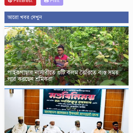
Pinterest
Print
আরো খবর দেখুন
পাইকগাছায় নার্সারীতে গুটি কলম তৈরিতে ব্যস্ত সময়
পার করছেন শ্রমিকরা