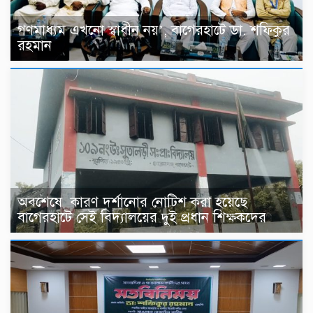
গণমাধ্যম এখনো স্বাধীন নয়’, বাগেরহাটে ডা. শফিকুর
রহমান
অবশেষে কারণ দর্শানোর নোটিশ করা হয়েছে
বাগেরহাটে সেই বিদ্যালয়ের দুই প্রধান শিক্ষকদের