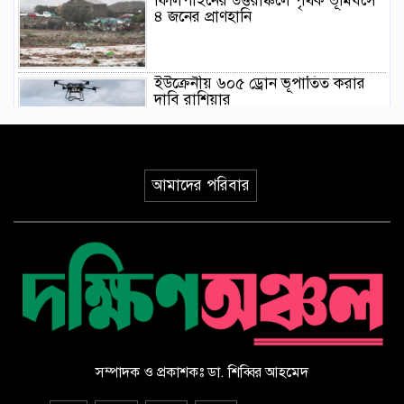
ফিলিপাইনের উত্তরাঞ্চলে পৃথক ভূমিধসে
৪ জনের প্রাণহানি
ইউক্রেনীয় ৬০৫ ড্রোন ভূপাতিত করার
দাবি রাশিয়ার
মিয়ানমারের সাবেক জান্তা প্রধানের প্রথম
থাইল্যান্ড সফর
আমাদের পরিবার
ওয়াশিংটনে দাবানল নিয়ন্ত্রণে দেড় হাজার
অগ্নিনির্বাপক কর্মীর লড়াই
ভারতের আসামে ভয়াবহ বন্যায় মৃত্যু
বেড়ে ৯৫
সম্পাদক ও প্রকাশকঃ ডা. শিব্বির আহমেদ