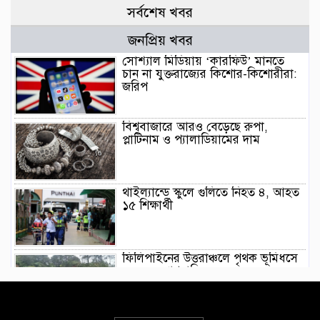
সর্বশেষ খবর
জনপ্রিয় খবর
সোশ্যাল মিডিয়ায় ‘কারফিউ’ মানতে
চান না যুক্তরাজ্যের কিশোর-কিশোরীরা:
জরিপ
বিশ্ববাজারে আরও বেড়েছে রুপা,
প্লাটিনাম ও প্যালাডিয়ামের দাম
থাইল্যান্ডে স্কুলে গুলিতে নিহত ৪, আহত
১৫ শিক্ষার্থী
ফিলিপাইনের উত্তরাঞ্চলে পৃথক ভূমিধসে
৪ জনের প্রাণহানি