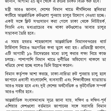
জানান, আগামী ২০ জুন থেকে এ রুটের টিকিট বিক্রি শুরু হবে।
মন্ত্রী আরও জানান, দেশের বিমান খাতে দীর্ঘদিনের স্থবিরতা
কাটিয়ে আন্তর্জাতিক রুটগুলো পুনরায় চালুর উদ্যোগ নেওয়া হচ্ছে।
একই সঙ্গে ফ্লিট সম্প্রসারণ করা গেলে ঢাকা থেকে নিউইয়র্ক,
সিডনি এবং মধ্যপ্রাচ্যের বন্ধ থাকা রুটগুলোও আবার চালুর
সম্ভাবনা তৈরি হবে।
এ সময় হযরত শাহজালাল আন্তর্জাতিক বিমানবন্দরের থার্ড
টার্মিনাল নিয়েও অগ্রগতির কথা তুলে ধরা হয়। প্রতিমন্ত্রী জানান,
এটি আগামী ১৬ ডিসেম্বরের মধ্যে চালু করার লক্ষ্য নিয়ে কাজ
চলছে। পাশাপাশি বিমান খাতে দুর্নীতির অভিযোগ থাকলে তা
খতিয়ে দেখা হচ্ছে বলেও তিনি উল্লেখ করেন।
বিমান কর্তৃপক্ষ আশা করছে, ঢাকা-নারিতা রুট পুনরায় চালু হলে
জাপানে প্রবাসী বাংলাদেশি, ব্যবসায়ী এবং শিক্ষার্থীদের যাতায়াত
আরও সহজ হবে এবং দুই দেশের অর্থনৈতিক ও কূটনৈতিক সম্পর্ক
আরও গভীর হবে।
আন্তর্জাতিক সংবাদমাধ্যম সূত্রে জানা যায়, দক্ষিণ ও দক্ষিণ-পূর্ব
এশিয়ার দেশগুলো বর্তমানে জাপানের সঙ্গে সরাসরি বিমান