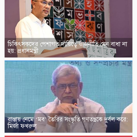
চিকিৎসকদের পেশাগত দায়িত্বে রাজনীতি যেন বাধা না
হয়: প্রধানমন্ত্রী
রাস্তায় নেমে ‘মব’ তৈরির সংস্কৃতি গণতন্ত্রকে দুর্বল করে:
মির্জা ফখরুল