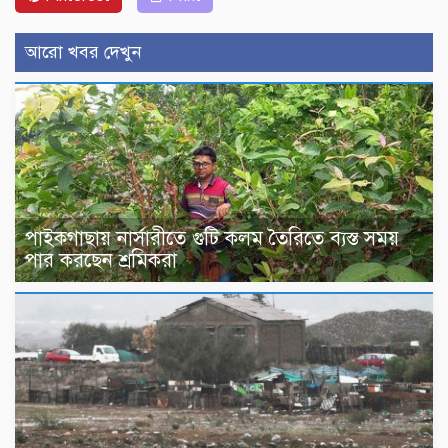
আরো খবর দেখুন
পাইকগাছায় নার্সারীতে গুটি কলম তৈরিতে ব্যস্ত সময়
পার করছেন শ্রমিকরা