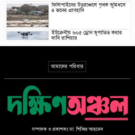
ফিলিপাইনের উত্তরাঞ্চলে পৃথক ভূমিধসে
৪ জনের প্রাণহানি
ইউক্রেনীয় ৬০৫ ড্রোন ভূপাতিত করার
দাবি রাশিয়ার
মিয়ানমারের সাবেক জান্তা প্রধানের প্রথম
থাইল্যান্ড সফর
আমাদের পরিবার
ওয়াশিংটনে দাবানল নিয়ন্ত্রণে দেড় হাজার
অগ্নিনির্বাপক কর্মীর লড়াই
ভারতের আসামে ভয়াবহ বন্যায় মৃত্যু
বেড়ে ৯৫
সম্পাদক ও প্রকাশকঃ ডা. শিব্বির আহমেদ