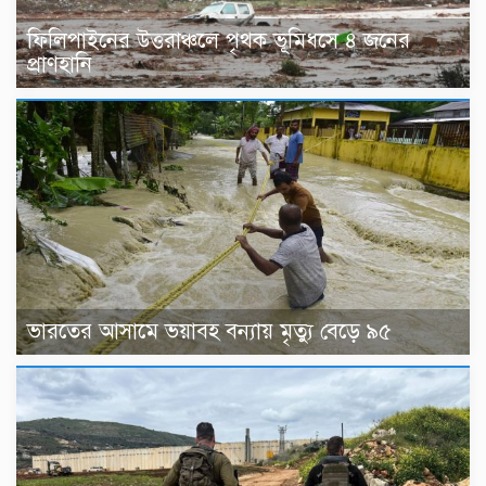
ফিলিপাইনের উত্তরাঞ্চলে পৃথক ভূমিধসে ৪ জনের
প্রাণহানি
ভারতের আসামে ভয়াবহ বন্যায় মৃত্যু বেড়ে ৯৫