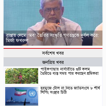
রাস্তায় নেমে ‘মব’ তৈরির সংস্কৃতি গণতন্ত্রকে দুর্বল করে:
মির্জা ফখরুল
সর্বশেষ খবর
জনপ্রিয় খবর
পাইকগাছায় নার্সারীতে গুটি কলম
তৈরিতে ব্যস্ত সময় পার করছেন শ্রমিকরা
হরমুজে টোল না নিতে জাতিসংঘে ৮ শীর্ষ
শিপিং সংস্থার চিঠি