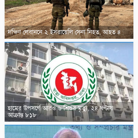
দক্ষিণ লেবাননে ২ ইসরায়েলি সেনা নিহত, আহত ৪
হামের উপসর্গে আরও ৬ শিশুর মৃত্যু, ২৪ ঘণ্টায়
আক্রান্ত ৮১৮