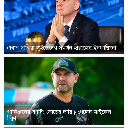
এবার সার্বিয়া-সুইডেনের সমর্থন হারালেন ইনফান্তিনো
পাকিস্তানের ব্যাটিং কোচের দায়িত্ব পেলেন মাইকেল
স্মিথ