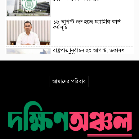
১৬ আগস্ট শুরু হচ্ছে ফ্যামিলি কার্ড
কর্মসূচি
রাষ্ট্রপতি নির্বাচন ২০ আগস্ট, তফসিল
ঘোষণা ইসির
গণভোটের রায় বাস্তবায়নসহ ১১ দফা
আমাদের পরিবার
দাবিতে লংমার্চের ঘোষণা
মোরেলগঞ্জ কলেজ ছাত্রের হত্যাকরীর
দৃষ্টান্তমূলক শাস্তির দাবিতে মানববন্ধন ও
বিক্ষোভ মিছিল
পাইকগাছায় ছাত্র ও দরিদ্র মানুষের মাঝে