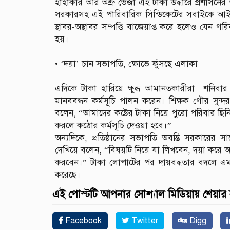
হাহাকার আর অশ্রু ভেজা এই টাকা উদ্ধারে প্রশাসনের
সরকারসহ এই পারিবারিক সিন্ডিকেটের সবাইকে আ
স্থাবর-অস্থাবর সম্পত্তি বাজেয়াপ্ত করে হলেও যেন গ
হয়।
‎• ‘দয়া’ চান সভাপতি, ক্ষোভে ফুঁসছে এলাকা
‎এদিকে টাকা হারিয়ে ক্ষুব্ধ আমানতকারীরা শনিবার
মানববন্ধন কর্মসূচি পালন করেন। শিক্ষক গৌর সুন্দ
বলেন, “আমাদের কষ্টের টাকা নিয়ে পুরো পরিবার ছিনিম
করলে কঠোর কর্মসূচি দেওয়া হবে।”
‎অন্যদিকে, প্রতিষ্ঠানের সভাপতি অবন্তি সরকারে
দেখিয়ে বলেন, “বিষয়টি নিয়ে যা লিখবেন, দয়া করে 
করবেন।” টাকা লোপাটের পর দায়বদ্ধতার বদলে এ
করেছে।
এই পোস্টটি আপনার সোশ্যাল মিডিয়ায় শেয়ার
Facebook
Twitter
Digg