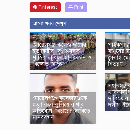
Pinterest
Print
আরো খবর দেখুন
মোরেলগঞ্জ কলেজ ছাত্রের
পাইকগাছায়
হত্যাকরীর দৃষ্টান্তমূলক
মানুষের 
শাস্তির দাবিতে মানববন্ধন ও
সেলাই মে
বিক্ষোভ মিছিল
বিতরণ
প্রধানমন্ত্
স্মারকলিপ
মোরেলগঞ্জে কলেজছাত্রকে
দাবিতে ব
হত্যা করে ঝুলিয়ে রাখার
দলীয় ঐক্য
অভিযোগ, বিচারের দাবিতে
মানববন্ধন