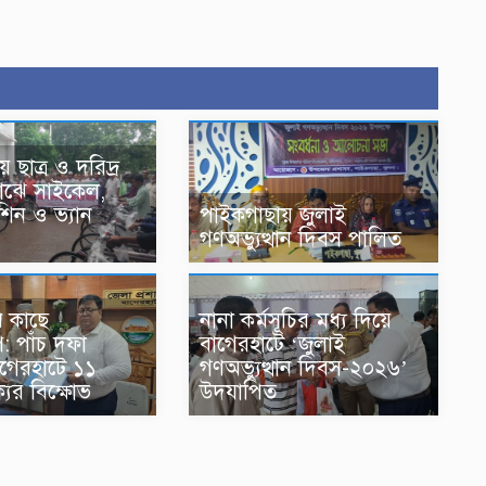
 ছাত্র ও দরিদ্র
মাঝে সাইকেল,
শিন ও ভ্যান
‎পাইকগাছায় জুলাই
গণঅভ্যুত্থান দিবস পালিত
রীর কাছে
নানা কর্মসূচির মধ্য দিয়ে
ি: পাঁচ দফা
বাগেরহাটে ‘জুলাই
াগেরহাটে ১১
গণঅভ্যুত্থান দিবস-২০২৬’
ের বিক্ষোভ
উদযাপিত