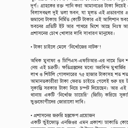
দুর্গ। গ্রাহকের রক্ত পানি করা আমানতের টাকা দিয়ে
বিলাসবহুল দুই তলা ভবন, যা মূলত এই প্রতারণার প্
জমানো টাকায় নির্মিত কোটি টাকার এই আলিশান ভবনে ব
ভবনের প্রতিটি ইট আর পাথরে মিশে আছে নিঃস্ব আ
প্রশাসনের চোখ খোলার দাবি সাধারণ মানুষের।
‎• টাকা চাইলে মেলে ‘নিখোঁজের নাটক’!
‎অধিক মুনাফা ও ডিপিএস-এফডিআর-এর নামে তিন শ
নেয় এই চক্রটি। ক্ষতিগ্রস্তদের মধ্যে অরবিন্দ মুখ
লাখ ও শিউলি গোলদারের ৭৫ হাজার টাকাসহ শত শত ন
আমানতকারীরা টাকা ফেরত চাইতে গেলেই শুরু হয় টাল
সুকান্তি সরকার টাকা নিয়ে চম্পট দিয়েছেন। আর এ
থানায় একটি ‘নিখোঁজ ডায়েরি’ (জিডি) করিয়ে সুক
ভুক্তভোগীদের জোরালো দাবি।
‎• প্রশাসনের জরুরি হস্তক্ষেপ প্রয়োজন
‎একটি ভুঁইফোড় এনজিওর এমন প্রকাশ্য ডাকাতি কোনো