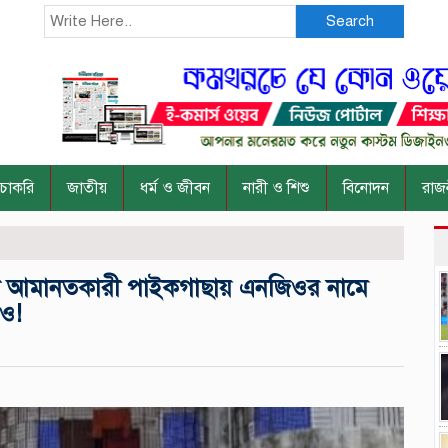
Search
চাকরি
জাতীয়
ধর্ম ও জীবন
নারী ও শিশু
বিনোদন
রাজ
িক আমানতকারী ‎পাইকগাছায় এনজিওর নামে
াও!