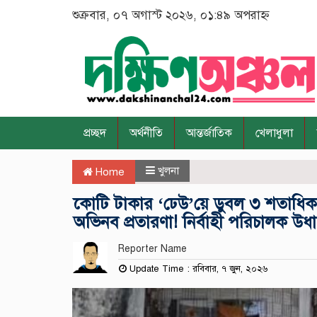
শুক্রবার, ০৭ অগাস্ট ২০২৬, ০১:৪৯ অপরাহ্ন
প্রচ্ছদ
অর্থনীতি
আন্তর্জাতিক
খেলাধুলা
খুলনা
Home
‎কোটি টাকার ‘ঢেউ’য়ে ডুবল ৩ শতাধ
অভিনব প্রতারণা! নির্বাহী পরিচালক উধ
Reporter Name
Update Time : রবিবার, ৭ জুন, ২০২৬