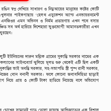
 রঙিন স্বপ্ন দেখিয়ে সাধারণ ও নিম্নআয়ের মানুষের কষ্টের কোটি
ুলনার পাইকগাছায় ‘হেলথ এডুকেশন অ্যান্ড এনভায়রনমেন্ট
ত এনজিওর এমন অভিনব ও নির্মম প্রতারণায় এখন পথে বসার
্চিত সব অর্থ হারিয়ে দিশেহারা ভুক্তভোগী আমানতকারীরা এখন
 ঘুরছেন।
টি ইউনিয়নের দারুন মল্লিক গ্রামের সুকান্তি সরকার নামের এক
জনকল্যাণের সাইনবোর্ড ঝুলিয়ে মূলত শুরু থেকেই এটি ছিল একটি
ন্তির ভাই অবন্তি সরকার, সহ-সভাপতি স্ত্রী পুষ্প রানী সরকার,
াদক নিজের বোন বনানী সরকার। ফলে কোনো জবাবদিহিতা ছাড়াই
োগ নিয়ে প্রায় ৩ কোটি টাকা হাতিয়ে নিয়েছে বলে অভিযোগ
নুষের চোখের সামনেই গড়ে তোলা হয়েছে আভিজাত্যের এক বিশাল