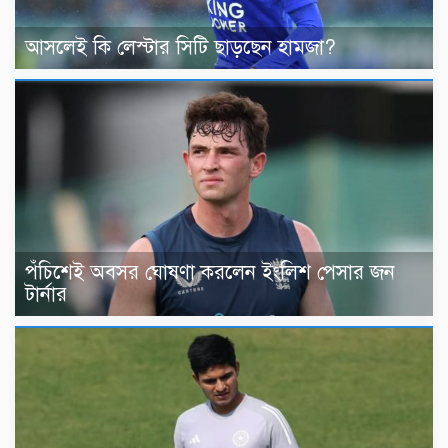
আসলেই কি লেস্টার সিটি ছাড়ছেন হামজা?
পঁচিশেই অবসর ঘোষণা করলেন ইংলিশ পেসার জন
টার্নার