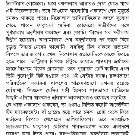
ক্রিস্টিয়ান রোমেরো। ফলে রক্ষণভাগে আবারও দেখা যেতে পারে
এই ডিফেন্ডারকে। তবে লিওনেল স্কালোনির একাদশে শেষ মুহূর্তে
চমকও থাকতে পারে। নিকোলাস তালিয়াফিকোর বদলে সুযোগ
পেতে পারেন ফাকুন্দো মেদিনা। রোমেরো সতীর্থদের সঙ্গে
পূর্ণমাত্রায় অনুশীলন করেছেন এবং কোচিং স্টাফের সব পরীক্ষায়
উত্তীর্ণ হয়েছেন। আগামীকাল শেষ অনুশীলনের পর তাকে নিয়ে
চূড়ান্ত সিদ্ধান্ত নেবেন স্কালোনি। সবকিছু ঠিক থাকলে জর্ডানের
বিপক্ষে তার জায়গায় খেলা নিকোলাস ওতামেন্দিকে বেঞ্চে ফিরতে
হতে পারে। অস্ট্রিয়ার বিপক্ষে হাঁটুতে আঘাত পাওয়ায় জর্ডানের
ম্যাচে বিশ্রামে ছিলেন রোমেরো। তবে পুরোনো চোট কাটিয়ে এখন
তিনি পুরোপুরি ফিট হওয়ার পথে এই সেন্টার ব্যাক। রক্ষণভাগে
পরিবর্তনের সম্ভাবনা থাকলেও আক্রমণভাগে এখনও রয়েছে
ধোঁয়াশা। লিওনেল মেসির সঙ্গী হিসেবে লাওতারো মার্তিনেজ
কিছুটা এগিয়ে থাকলেও হুলিয়ান আলভারেজও রয়েছেন লড়াইয়ে।
কে শুরুর একাদশে থাকবেন, তা এখনও নিশ্চিত করেনি আর্জেন্টিনা
টিম ম্যানেজমেন্ট। বাঁ প্রান্তেও হতে পারে চমক। চোট থেকে ফিরে
জর্ডানের বিপক্ষে খেলেছেন তালিয়াফিকো। তবে সাম্প্রতিক
ম্যাচগুলোতে ফাকুন্দো মেদিনার পারফরম্যান্স তাকে একাদশে
জায়গা করে দিতে পারে। বৃহস্পতিবারের অনুশীলনে দুজনকেই