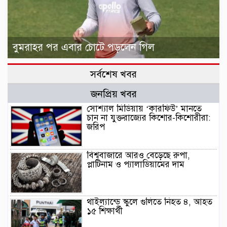
বুমরাহর পর এবার চোটে পড়লেন গিল
সর্বশেষ খবর
জনপ্রিয় খবর
সোশ্যাল মিডিয়ায় ‘কারফিউ’ মানতে
চান না যুক্তরাজ্যের কিশোর-কিশোরীরা:
জরিপ
বিশ্ববাজারে আরও বেড়েছে রুপা,
প্লাটিনাম ও প্যালাডিয়ামের দাম
থাইল্যান্ডে স্কুলে গুলিতে নিহত ৪, আহত
১৫ শিক্ষার্থী