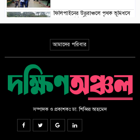
ফিলিপাইনের উত্তরাঞ্চলে পৃথক ভূমিধসে
৪ জনের প্রাণহানি
ইয়েমেনে হুথিদের ড্রোন হামলা,
আমাদের পরিবার
ভূপাতিতের দাবি সরকারি বাহিনীর
ভূমিকম্পের মধ্যে যেভাবে রোগীকে রক্ষা
করলেন জাপানি চিকিৎসকরা, ভিডিও
ভাইরাল
সৌদি আরবে হুথিদের হামলায় ১১
বেসামরিক নাগরিক আহত
সম্পাদক ও প্রকাশকঃ ডা. শিব্বির আহমেদ
ড্যাবের ৩৭তম প্রতিষ্ঠাবার্ষিকীর
চিকিৎসক সমাবেশ উদ্বোধন করলেন
প্রধানমন্ত্রী