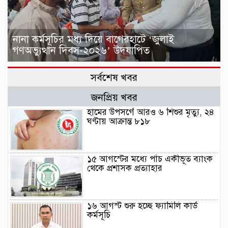
নানা কর্মসূচির মধ্য দিয়ে বাগেরহাটে ‘জুলাই
গণঅভ্যুত্থান দিবস-২০২৬’ উদযাপিত
সর্বশেষ খবর
জনপ্রিয় খবর
হামের উপসর্গে আরও ৬ শিশুর মৃত্যু, ২৪
ঘণ্টায় আক্রান্ত ৮১৮
১৫ আগস্টের মধ্যে পাঁচ একীভূত ব্যাংক
থেকে প্রশাসক প্রত্যাহার
১৬ আগস্ট শুরু হচ্ছে ফ্যামিলি কার্ড
কর্মসূচি