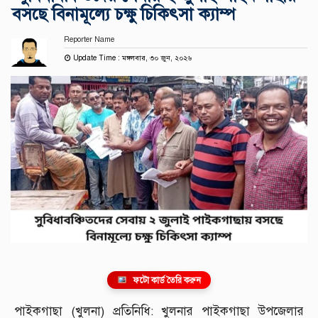
বসছে বিনামূল্যে চক্ষু চিকিৎসা ক্যাম্প
Reporter Name
Update Time : মঙ্গলবার, ৩০ জুন, ২০২৬
ফটো কার্ড তৈরি করুন
‎পাইকগাছা (খুলনা) প্রতিনিধি: ‎খুলনার পাইকগাছা উপজেলার