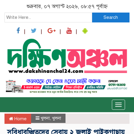
শুক্রবার, ০৭ অগাস্ট ২০২৬, ০৮:৫৭ পূর্বাহ্ন
Search
Toggle
naviga
খুলনা
,
খুলনা
Home
‎ ‎সুবিধাবঞ্চিতদের সেবায় ২ জুলাই পাইকগাছায়