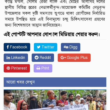
কান্তি মন্ডল, সেলিম রেজা লাকি এবং মেছের আলীসহ দলের
স্থানীয় বিভিন্ন স্তরের নেতাকর্মীবৃন্দ।আয়োজক কমিটির নেতৃবৃন্দ
উপজেলার সকল দৃষ্টি সমস্যায় ভুগতে থাকা রোগীদের নির্ধারিত
সময়ে উপস্থিত হয়ে এই বিনামূল্যে চক্ষু চিকিৎসাসেবা গ্রহণের
জন্য বিশেষভাবে আহ্বান জানিয়েছেন।
এই পোস্টটি আপনার সোশ্যাল মিডিয়ায় শেয়ার করুন।
Facebook
Twitter
Digg
Linkedin
Reddit
Google Plus
Pinterest
Print
আরো খবর দেখুন