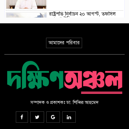
রাষ্ট্রপতি নির্বাচন ২০ আগস্ট, তফসিল
ঘোষণা ইসির
গণভোটের রায় বাস্তবায়নসহ ১১ দফা
আমাদের পরিবার
দাবিতে লংমার্চের ঘোষণা
মোরেলগঞ্জ কলেজ ছাত্রের হত্যাকরীর
দৃষ্টান্তমূলক শাস্তির দাবিতে মানববন্ধন ও
বিক্ষোভ মিছিল
পাইকগাছায় ছাত্র ও দরিদ্র মানুষের মাঝে
সাইকেল, সেলাই মেশিন ও ভ্যান বিতরণ
সম্পাদক ও প্রকাশকঃ ডা. শিব্বির আহমেদ
‎পাইকগাছায় জুলাই গণঅভ্যুত্থান দিবস
পালিত