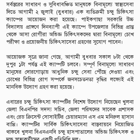
সর্বস্তরের সাধারণ ও সুবিধাবঞ্চিত মানুষকে বিনামূল্যে স্বাস্থ্যসেবা
দিতে আগামী ২ জুলাই (বুধবার) এক ব্যতিক্রমী চক্ষু চিকিৎসা
ক্যাম্পের আয়োজন করা হয়েছে। পাইকগাছা সরকারি উচ্চ
বিদ্যালয় প্রাঙ্গণে দিনব্যাপী এই ক্যাম্পে উপজেলার বিভিন্ন প্রান্ত
থেকে আসা রোগীরা অভিজ্ঞ চিকিৎসকদের দ্বারা বিনামূল্যে চোখ
পরীক্ষা ও প্রয়োজনীয় চিকিৎসাসেবা গ্রহণের সুযোগ পাবেন।
‎আয়োজক সূত্রে জানা গেছে, আগামী বুধবার সকাল ৮টা থেকে
দুপুর ১টা পর্যন্ত এই ক্যাম্পটি চলবে। সম্পূর্ণ বিনামূল্যে সাধারণ
মানুষের দোরগোড়ায় আধুনিক চক্ষু সেবা পৌঁছে দেওয়া এবং
চোখের বিভিন্ন রোগ সম্পর্কে জনসচেতনতা বৃদ্ধির লক্ষ্যেই এই
মানবিক উদ্যোগ গ্রহণ করা হয়েছে।
‎এবারের চক্ষু চিকিৎসা ক্যাম্পটির বিশেষ উদ্যোগ নিয়েছেন খুলনা
জেলা বিএনপির সদস্য সচিব, জেলা পরিষদের সাবেক প্রশাসক
এবং রেড ক্রিসেন্ট সোসাইটির চেয়ারম্যান এস এম মনিরুল হাসান
বাপ্পি। ক্যাম্পটির সার্বিক চিকিৎসাসেবা বাস্তবায়নে নিয়োজিত
থাকবে খুলনা বিএনএনবি চক্ষু হাসপাতালের অভিজ্ঞ চিকিৎসক ও
দক্ষ স্বাস্থ্যকর্মীদের একটি প্রতিনিধি দল।