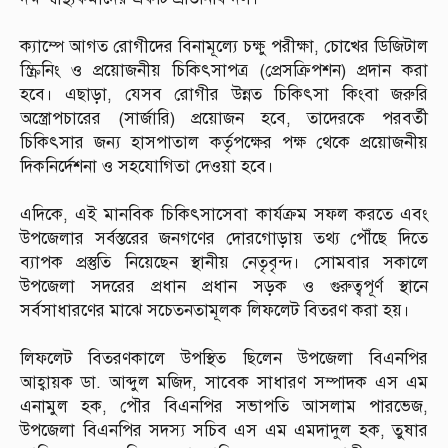
‎ক্যাম্পে আগত রোগীদের বিনামূল্যে চক্ষু পরীক্ষা, চোখের ডিজিটাল
স্ক্রিনিং ও প্রয়োজনীয় চিকিৎসাপত্র (প্রেসক্রিপশন) প্রদান করা
হবে। এছাড়া, যেসব রোগীর উন্নত চিকিৎসা কিংবা জরুরি
অস্ত্রোপচারের (সার্জারি) প্রয়োজন হবে, তাদেরকে পরবর্তী
চিকিৎসার জন্য হাসপাতাল কর্তৃপক্ষের পক্ষ থেকে প্রয়োজনীয়
দিকনির্দেশনা ও সহযোগিতা দেওয়া হবে।
‎এদিকে, এই মানবিক চিকিৎসাসেবা কার্যক্রম সফল করতে এবং
উপজেলার সর্বস্তরের জনগণের দোরগোড়ায় তথ্য পৌঁছে দিতে
ব্যাপক প্রস্তুতি নিয়েছেন স্থানীয় নেতৃবৃন্দ। সোমবার সকালে
উপজেলা সদরের প্রধান প্রধান সড়ক ও গুরুত্বপূর্ণ স্থানে
সর্বসাধারণের মাঝে সচেতনতামূলক লিফলেট বিতরণ করা হয়।
‎লিফলেট বিতরণকালে উপস্থিত ছিলেন উপজেলা বিএনপির
আহ্বায়ক ডা. আব্দুল মজিদ, সাবেক সাধারণ সম্পাদক এস এম
এনামুল হক, পৌর বিএনপির সভাপতি আসলাম পারভেজ,
উপজেলা বিএনপির সদস্য সচিব এস এম এমদাদুল হক, তুষার