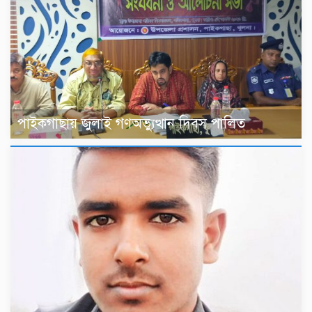
‎পাইকগাছায় জুলাই গণঅভ্যুত্থান দিবস পালিত