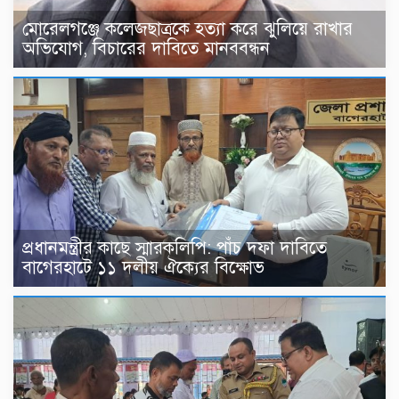
মোরেলগঞ্জে কলেজছাত্রকে হত্যা করে ঝুলিয়ে রাখার
অভিযোগ, বিচারের দাবিতে মানববন্ধন
প্রধানমন্ত্রীর কাছে স্মারকলিপি: পাঁচ দফা দাবিতে
বাগেরহাটে ১১ দলীয় ঐক্যের বিক্ষোভ