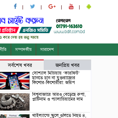
নীতি
সম্পাদকীয়
সারাদেশ
সর্বশেষ খবর
জনপ্রিয় খবর
সোশ্যাল মিডিয়ায় ‘কারফিউ’
মানতে চান না যুক্তরাজ্যের
কিশোর-কিশোরীরা: জরিপ
বিশ্ববাজারে আরও বেড়েছে রুপা,
প্লাটিনাম ও প্যালাডিয়ামের দাম
থাইল্যান্ডে স্কুলে গুলিতে নিহত ৪,