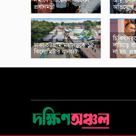
সমাবেশ উদ্বোধন করলেন
অস্থিতিশীল
প্রধানমন্ত্রী
অভিযোগ 
চিকিৎসক
ঢাকা-চট্টগ্রাম মহাসড়কে ১৫
দায়িত্বে 
কিলোমিটার যানজট
না হয়: প্রধা