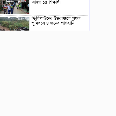
আহত ১৫ শিক্ষার্থী
ফিলিপাইনের উত্তরাঞ্চলে পৃথক
ভূমিধসে ৪ জনের প্রাণহানি
ইয়েমেনে হুথিদের ড্রোন হামলা,
ভূপাতিতের দাবি সরকারি বাহিনীর
ভূমিকম্পের মধ্যে যেভাবে রোগীকে
রক্ষা করলেন জাপানি চিকিৎসকরা,
ভিডিও ভাইরাল
সৌদি আরবে হুথিদের হামলায় ১১
বেসামরিক নাগরিক আহত
ড্যাবের ৩৭তম প্রতিষ্ঠাবার্ষিকীর
চিকিৎসক সমাবেশ উদ্বোধন
করলেন প্রধানমন্ত্রী