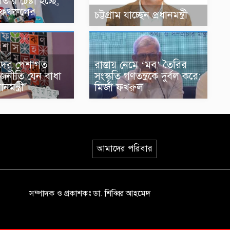
তার চেষ্টা হচ্ছে,
ফখরুলের
চট্টগ্রাম যাচ্ছেন প্রধানমন্ত্রী
দের পেশাগত
রাস্তায় নেমে ‘মব’ তৈরির
রাজনীতি যেন বাধা
সংস্কৃতি গণতন্ত্রকে দুর্বল করে:
নমন্ত্রী
মির্জা ফখরুল
আমাদের পরিবার
সম্পাদক ও প্রকাশকঃ ডা. শিব্বির আহমেদ