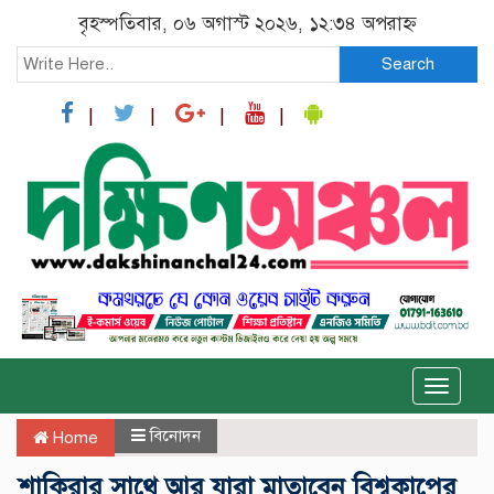
বৃহস্পতিবার, ০৬ অগাস্ট ২০২৬, ১২:৩৪ অপরাহ্ন
Search
Toggle
naviga
বিনোদন
Home
শাকিরার সাথে আর যারা মাতাবেন বিশ্বকাপের