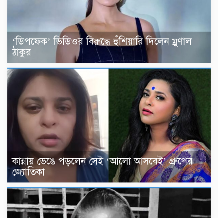
‘ডিপফেক’ ভিডিওর বিরুদ্ধে হুঁশিয়ারি দিলেন ম্রুণাল
ঠাকুর
কান্নায় ভেঙে পড়লেন সেই ‘আলো আসবেই’ গ্রুপের
জ্যোতিকা