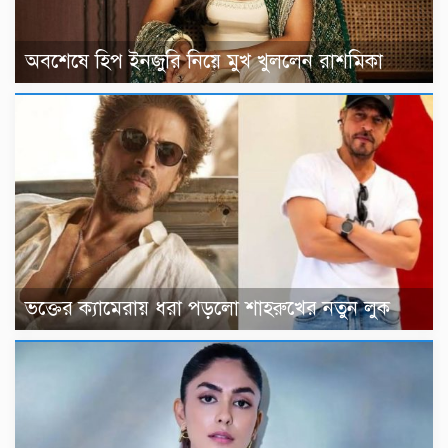
অবশেষে হিপ ইনজুরি নিয়ে মুখ খুললেন রাশমিকা
ভক্তের ক্যামেরায় ধরা পড়লো শাহরুখের নতুন লুক