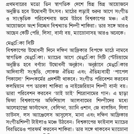
প্রথমবারের মতো তিন স্বাগতিক দেশে ভিন্ন ভিন্ন আয়োজনে
অনুষ্ঠিত হবে উদ্বোধনী উৎসব। মাঠের লড়াই শুরুর আগে সংগীত
ও সাংস্কৃতিক পরিবেশনায় জমে উঠবে বিশ্বকাপের মঞ্চ। এই
আয়োজনে অংশ নিচ্ছেন বিশ্বখ্যাত শিল্পী শাকিরা। তার সঙ্গে আরও
আছেন কেটি পেরি, লিসা, বার্না বয়, ম্যাডোনাসহ আরও অনেকে।
মেঙ্েিকা সিটি
বিশ্বকাপের উদ্বোধনী দিনে দক্ষিণ আফ্রিকার বিপক্ষে মাঠে নামবে
স্বাগতিক মেঙ্েিকা। ম্যাচের আগে মেঙ্েিকা সিটি স্টেডিয়ামে
অনুষ্ঠিত হবে বর্ণাঢ্য উদ্বোধনী অনুষ্ঠান। অনুষ্ঠানে মেঙ্েিকার
আদিবাসী সংস্কৃতি, লোকজ ঐতিহ্য এবং ঐতিহ্যবাহী ‘পাপেল
পিকাদো’ শিল্পকর্মের প্রদর্শনী থাকবে। সংগীত পরিবেশন করবেন
কলম্বিয়ান পপ তারকা শাকিরা ও নাইজেরিয়ান শিল্পী বার্না বয়।
তারা পরিবেশন করবেন ‘ডাই ডাই’ শিরোনামের গান। এ ছাড়া
ফিফা বিশ্বকাপের অফিশিয়াল অ্যালবামের শিল্পীদের মধ্যে
আলেহান্দ্রো ফার্নান্দেস, বেলিন্দা, ড্যানি ওশান, জে বালভিন, লিলা
ডাউনস, লস অ্যাঞ্জেলেস আসুলেস, মানা এবং দক্ষিণ আফ্রিকার
সংগীতশিল্পী টাইলাও মঞ্চে উঠবেন। বিশ্বকাপের ফাইনাল ম্যাচের
বিরতিতেও পারফর্ম করবেন শাকিরা। তার সঙ্গে থাকবেন ম্যাডোনা