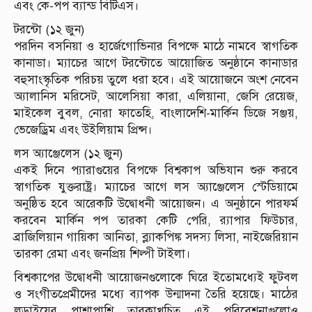
এবং কে-পপ ব্যান্ড বিটিএস।
টরন্টো (১২ জুন)
পরদিন বসনিয়া ও হার্জেগোভিনার বিপক্ষে মাঠে নামবে স্বাগতিক
কানাডা। ম্যাচের আগে টরন্টোতে আয়োজিত অনুষ্ঠানে কানাডার
বহুসাংস্কৃতিক পরিচয় তুলে ধরা হবে। এই আয়োজনে অংশ নেবেন
অ্যালানিস মরিসেট, আলেসিয়া কারা, এলিয়ানা, জেসি রেয়েজ,
মাইকেল বুবল, নোরা ফাতেহি, বাংলাদেশি-মার্কিন ডিজে সঞ্জয়,
ভেজেড্রিম এবং উইলিয়াম প্রিন্স।
লস অ্যাঞ্জেলেস (১২ জুন)
একই দিনে প্যারাগুয়ের বিপক্ষে বিশ্বকাপ অভিযান শুরু করবে
স্বাগতিক যুক্তরাষ্ট্র। ম্যাচের আগে লস অ্যাঞ্জেলেস স্টেডিয়ামে
অনুষ্ঠিত হবে আরেকটি উদ্বোধনী আয়োজন। এ অনুষ্ঠানে পারফর্ম
করবেন মার্কিন পপ তারকা কেটি পেরি, র‌্যাপার ফিউচার,
ব্রাজিলিয়ান গায়িকা আনিতা, ব্ল্যাকপিঙ্ক সদস্য লিসা, নাইজেরিয়ান
তারকা রেমা এবং জনপ্রিয় শিল্পী টাইলা।
বিশ্বকাপের উদ্বোধনী আয়োজনগুলোকে ঘিরে ইতোমধ্যেই ফুটবল
ও সংগীতপ্রেমীদের মধ্যে ব্যাপক উন্মাদনা তৈরি হয়েছে। মাঠের
লড়াইয়ের পাশাপাশি তারকাখচিত এই পরিবেশনাগুলোও