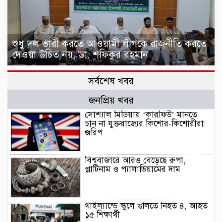
শুধু দল ভারী করতে আওয়ামী লীগকে রাজনীতি করতে
দেওয়া উচিত নয়, ডা. শফিকুর রহমান
সর্বশেষ খবর
জনপ্রিয় খবর
সোশ্যাল মিডিয়ায় ‘কারফিউ’ মানতে
চান না যুক্তরাজ্যের কিশোর-কিশোরীরা:
জরিপ
বিশ্ববাজারে আরও বেড়েছে রুপা,
প্লাটিনাম ও প্যালাডিয়ামের দাম
থাইল্যান্ডে স্কুলে গুলিতে নিহত ৪, আহত
১৫ শিক্ষার্থী