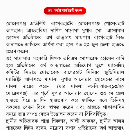
ফটো কার্ড তৈরি করুন
মোরেলগঞ্জ প্রতিনিধি: বাগেরহাটের মোরেলগঞ্জে পোলেরহাট
আলহাজ¦ আজহারিয়া দাখিল মাদ্রাসা সুপার মো. আনোয়ার
হোসেন প্রতিষ্ঠানের অর্থ আত্মস্বাৎ মামলায় বাগেরহাট বিজ্ঞ
আদালতে জামিনের প্রার্থনা করা হলে গত ২৩ জুন জেলা হাজতে
প্রেরণ করেন।
ওই মাদ্রাসার সহকারি শিক্ষক এবিএম মোশারেফ হোসেন বাদি
হয়ে প্রতিষ্ঠানের অর্থ আত্মস্বাতের অভিযোগ তুলে ম্যানেজিং
কমিটির সিদ্ধান্ত মোতাবেক বাগেরহাট সিনিয়র জুডিসিয়াল
ম্যাজিষ্ট্রট আদালতে মাদ্রাসা সুপার আনোয়ার হোসেনের নামে
মামলা দায়ের করেন। (যার মামলা নং-সি.আর-২১৩/২৫
মোরেলগঞ্জ)। এর পূর্বে সুপার আনোয়ার হোসেন ৩০ মে জেল
হাজতে গিয়ে ৮ দিন হাজতবাস করে জামিনে এসে তিনিসহ
সকলের বেতন বিলে স্বাক্ষর করেন এবং হাজতে থাকাকালিন
সময়ে তার সম্পন্ন বেতন উত্তোলন করেন যা বিধিবর্হিভূত।
স্থানীয় অভিভাবক পান্না শিকদার, আলী আকবর, স্থানীয় আলম
পারভেজ লিটন বলেন, মাদ্রাসা সুপার প্রতিষ্ঠানের অর্থ আত্মস্বাৎ