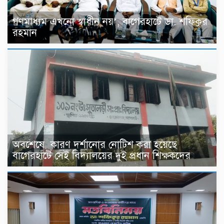
গণমাধ্যম এখনো স্বাধীন নয়’, বাগেরহাটে ডা. শফিকুর
রহমান
অবশেষে কারণ দর্শানোর নোটিশ করা হয়েছে
বাগেরহাটে সেই বিদ্যালয়ের দুই প্রধান শিক্ষকদের