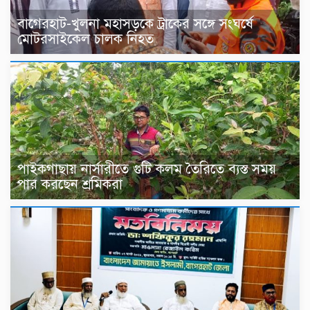
বাগেরহাট-খুলনা মহাসড়কে ট্রাকের সঙ্গে সংঘর্ষে
মোটরসাইকেল চালক নিহত
পাইকগাছায় নার্সারীতে গুটি কলম তৈরিতে ব্যস্ত সময়
পার করছেন শ্রমিকরা