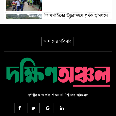
ফিলিপাইনের উত্তরাঞ্চলে পৃথক ভূমিধসে
৪ জনের প্রাণহানি
ইয়েমেনে হুথিদের ড্রোন হামলা,
আমাদের পরিবার
ভূপাতিতের দাবি সরকারি বাহিনীর
ভূমিকম্পের মধ্যে যেভাবে রোগীকে রক্ষা
করলেন জাপানি চিকিৎসকরা, ভিডিও
ভাইরাল
সৌদি আরবে হুথিদের হামলায় ১১
বেসামরিক নাগরিক আহত
সম্পাদক ও প্রকাশকঃ ডা. শিব্বির আহমেদ
ড্যাবের ৩৭তম প্রতিষ্ঠাবার্ষিকীর
চিকিৎসক সমাবেশ উদ্বোধন করলেন