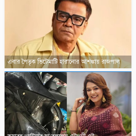
এবার পৈতৃক ভিটেমাটি হারানোর আশঙ্কায় রাজপাল