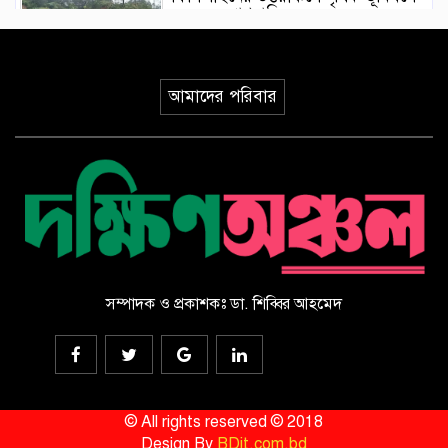
৪ জনের প্রাণহানি
ইয়েমেনে হুথিদের ড্রোন হামলা,
আমাদের পরিবার
ভূপাতিতের দাবি সরকারি বাহিনীর
ভূমিকম্পের মধ্যে যেভাবে রোগীকে রক্ষা
করলেন জাপানি চিকিৎসকরা, ভিডিও
ভাইরাল
সৌদি আরবে হুথিদের হামলায় ১১
বেসামরিক নাগরিক আহত
সম্পাদক ও প্রকাশকঃ ডা. শিব্বির আহমেদ
ড্যাবের ৩৭তম প্রতিষ্ঠাবার্ষিকীর
চিকিৎসক সমাবেশ উদ্বোধন করলেন
প্রধানমন্ত্রী
© All rights reserved © 2018
Design By
BDit.com.bd