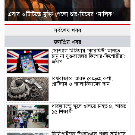
এবার ওটিটিতে মুক্তি পেলো শুভ-মিমের ‘মালিক’
সর্বশেষ খবর
জনপ্রিয় খবর
সোশ্যাল মিডিয়ায় ‘কারফিউ’ মানতে
চান না যুক্তরাজ্যের কিশোর-কিশোরীরা:
জরিপ
বিশ্ববাজারে আরও বেড়েছে রুপা,
প্লাটিনাম ও প্যালাডিয়ামের দাম
থাইল্যান্ডে স্কুলে গুলিতে নিহত ৪, আহত
১৫ শিক্ষার্থী
ফিলিপাইনের উত্তরাঞ্চলে পৃথক ভূমিধসে