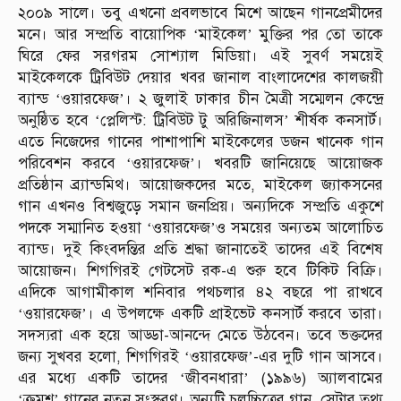
২০০৯ সালে। তবু এখনো প্রবলভাবে মিশে আছেন গানপ্রেমীদের
মনে। আর সম্প্রতি বায়োপিক ‘মাইকেল’ মুক্তির পর তো তাকে
ঘিরে ফের সরগরম সোশ্যাল মিডিয়া। এই সুবর্ণ সময়েই
মাইকেলকে ট্রিবিউট দেয়ার খবর জানাল বাংলাদেশের কালজয়ী
ব্যান্ড ‘ওয়ারফেজ’। ২ জুলাই ঢাকার চীন মৈত্রী সম্মেলন কেন্দ্রে
অনুষ্ঠিত হবে ‘প্লেলিস্ট: ট্রিবিউট টু অরিজিনালস’ শীর্ষক কনসার্ট।
এতে নিজেদের গানের পাশাপাশি মাইকেলের ডজন খানেক গান
পরিবেশন করবে ‘ওয়ারফেজ’। খবরটি জানিয়েছে আয়োজক
প্রতিষ্ঠান ব্র্যান্ডমিথ। আয়োজকদের মতে, মাইকেল জ্যাকসনের
গান এখনও বিশ্বজুড়ে সমান জনপ্রিয়। অন্যদিকে সম্প্রতি একুশে
পদকে সম্মানিত হওয়া ‘ওয়ারফেজ’ও সময়ের অন্যতম আলোচিত
ব্যান্ড। দুই কিংবদন্তির প্রতি শ্রদ্ধা জানাতেই তাদের এই বিশেষ
আয়োজন। শিগগিরই গেটসেট রক-এ শুরু হবে টিকিট বিক্রি।
এদিকে আগামীকাল শনিবার পথচলার ৪২ বছরে পা রাখবে
‘ওয়ারফেজ’। এ উপলক্ষে একটি প্রাইভেট কনসার্ট করবে তারা।
সদস্যরা এক হয়ে আড্ডা-আনন্দে মেতে উঠবেন। তবে ভক্তদের
জন্য সুখবর হলো, শিগগিরই ‘ওয়ারফেজ’-এর দুটি গান আসবে।
এর মধ্যে একটি তাদের ‘জীবনধারা’ (১৯৯৬) অ্যালবামের
‘ক্রমশ’ গানের নতুন সংস্করণ। অন্যটি চলচ্চিত্রের গান, সেটার তথ্য