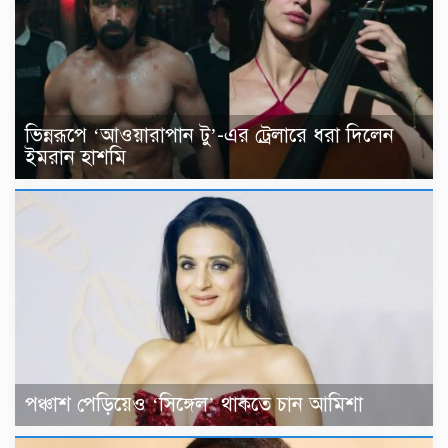
ভিন্নরূপে ‘আওয়ারাপান টু’-এর ট্রেলারে ধরা দিলেন
ইমরান হাশমি
পঞ্চাশ পেড়িয়েও ‘সিঙ্গেল’ থাকতে চান আমিশা