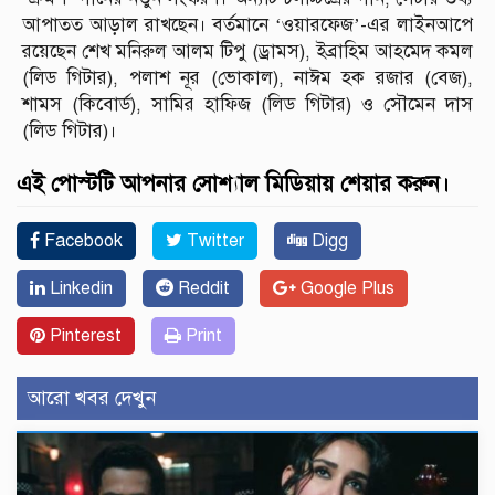
আপাতত আড়াল রাখছেন। বর্তমানে ‘ওয়ারফেজ’-এর লাইনআপে
রয়েছেন শেখ মনিরুল আলম টিপু (ড্রামস), ইব্রাহিম আহমেদ কমল
(লিড গিটার), পলাশ নূর (ভোকাল), নাঈম হক রজার (বেজ),
শামস (কিবোর্ড), সামির হাফিজ (লিড গিটার) ও সৌমেন দাস
(লিড গিটার)।
এই পোস্টটি আপনার সোশ্যাল মিডিয়ায় শেয়ার করুন।
Facebook
Twitter
Digg
Linkedin
Reddit
Google Plus
Pinterest
Print
আরো খবর দেখুন