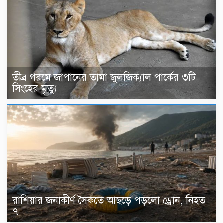
তীব্র গরমে জাপানের তামা জুলজিক্যাল পার্কের ৩টি
সিংহের মৃত্যু
রাশিয়ার জনাকীর্ণ সৈকতে আছড়ে পড়লো ড্রোন, নিহত
৭