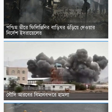
পশ্চিম তীরে ফিলিস্তিনির বাড়িঘর গুঁড়িয়ে দেওয়ার
নির্দেশ ইসরায়েলের
সৌদি আরবের বিমানবন্দরে হামলা