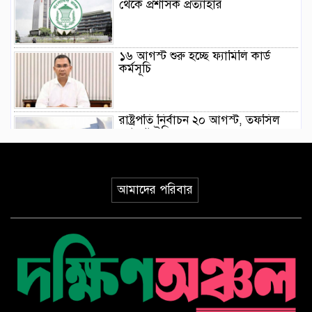
থেকে প্রশাসক প্রত্যাহার
১৬ আগস্ট শুরু হচ্ছে ফ্যামিলি কার্ড
কর্মসূচি
রাষ্ট্রপতি নির্বাচন ২০ আগস্ট, তফসিল
ঘোষণা ইসির
গণভোটের রায় বাস্তবায়নসহ ১১ দফা
আমাদের পরিবার
দাবিতে লংমার্চের ঘোষণা
মোরেলগঞ্জ কলেজ ছাত্রের হত্যাকরীর
দৃষ্টান্তমূলক শাস্তির দাবিতে মানববন্ধন ও
বিক্ষোভ মিছিল