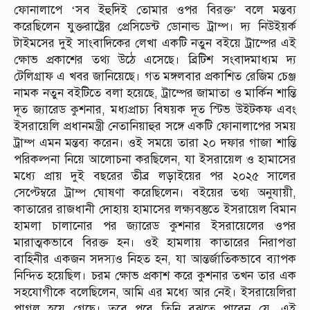
ফোনালাপে ‘সব ইহুদিই তোমার ওপর বিরক্ত’ বলে মন্তব্য
করেছিলেন যুক্তরাষ্ট্রের প্রেসিডেন্ট ডোনাল্ড ট্রাম্প। দ্য নিউইয়র্ক
টাইমসের দুই সাংবাদিকের লেখা একটি নতুন বইয়ে ট্রাম্পের এই
ক্ষোভ প্রকাশের তথ্য উঠে এসেছে। ব্রিটিশ সংবাদমাধ্যম দ্য
টেলিগ্রাফ এ খবর জানিয়েছে। গত মঙ্গলবার প্রকাশিত রেজিম চেঞ্জ
নামক নতুন বইটিতে বলা হয়েছে, ট্রাম্পের জামাতা ও মার্কিন শান্তি
দূত জ্যারেড কুশনার, মধ্যপ্রাচ্য বিষয়ক দূত স্টিভ উইটকফ এবং
ইসরায়েলি প্রধানমন্ত্রী নেতানিয়াহুর সঙ্গে একটি ফোনালাপের সময়
ট্রাম্প এমন মন্তব্য করেন। ওই সময়ে তারা ২০ দফার গাজা শান্তি
পরিকল্পনা নিয়ে আলোচনা করছিলেন, যা ইসরায়েল ও হামাসের
মধ্যে প্রায় দুই বছরের তীব্র লড়াইয়ের পর ২০২৫ সালের
সেপ্টেম্বরে ট্রাম্প ঘোষণা করেছিলেন। বইয়ের তথ্য অনুযায়ী,
কাতারের রাজধানী দোহায় হামাসের লক্ষ্যবস্তুতে ইসরায়েল বিমান
হামলা চালানোর পর জ্যারেড কুশনার ইসরায়েলের ওপর
মারাত্মকভাবে বিরক্ত হন। ওই হামলায় কাতারের নিরাপত্তা
বাহিনীর একজন সদস্যও নিহত হন, যা আন্তর্জাতিকভাবে ব্যাপক
নিন্দিত হয়েছিল। চরম ক্ষোভ প্রকাশ করে কুশনার তখন তার এক
সহযোগীকে বলেছিলেন, আমি এর মধ্যে আর নেই। ইসরায়েলিরা
পাগল হয়ে গেছে। তবে পরে তিনি বুঝতে পারেন যে, এই