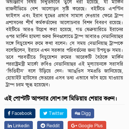
অভ্যন্তরীণ বিষয় নিখুঁতভাবে তুলে ধরা হয়েছে, যা মার্কিন
রাজনীতিতে বেশ আলোড়ন সৃষ্টি করেছে। বইটিতে এপস্টিন
ফাইলস এবং ইরান যুদ্ধের প্রভাব সামাল দেওয়ার ক্ষেত্রে ট্রাম্প
প্রশাসনের শীর্ষ কর্মকর্তাদের আলোচনার বিশদ বিবরণ রয়েছে।
বইটিতে আরও উল্লেখ করা হয়েছে, গত ফেব্রুয়ারিতে ইরানের
ওপর মার্কিন হামলা শুরুর দিনগুলোতে ট্রাম্প আবারও নেতানিয়াহুর
সঙ্গে সিচুয়েশন রুমে কথা বলেন। সে সময় নেতানিয়াহু ট্রাম্পকে
বলেছিলেন, ইরানে এখন সরকার পরিবর্তনের জন্য উপযুক্ত সময়।
তবে পরবর্তীতে সিচুয়েশন রুমের আরেকটি বৈঠকে মার্কিন
পররাষ্ট্রমন্ত্রী মার্কো রুবিও নেতানিয়াহুর এই মূল্যায়নকে সরাসরি
‘ভিত্তিহীন’ বলে উড়িয়ে দেন। অ্যাঙ্ওিস সমপ্রতি জানিয়েছে,
হোয়াইট হাউসের ভেতরের এসব তথ্য এভাবে ফাঁস হয়ে যাওয়ায়
ট্রাম্প চরম ক্ষুব্ধ হয়েছেন।
এই পোস্টটি আপনার সোশ্যাল মিডিয়ায় শেয়ার করুন।
Facebook
Twitter
Digg
Linkedin
Reddit
Google Plus