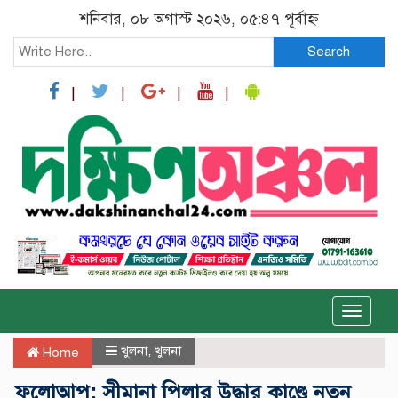
শনিবার, ০৮ অগাস্ট ২০২৬, ০৫:৪৭ পূর্বাহ্ন
Search
Toggle
naviga
খুলনা
,
খুলনা
Home
ফলোআপ: সীমানা পিলার উদ্ধার কাণ্ডে নতুন