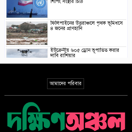
শিপিং সংস্থার চিঠি
ফিলিপাইনের উত্তরাঞ্চলে পৃথক ভূমিধসে
৪ জনের প্রাণহানি
ইউক্রেনীয় ৬০৫ ড্রোন ভূপাতিত করার
দাবি রাশিয়ার
মিয়ানমারের সাবেক জান্তা প্রধানের প্রথম
থাইল্যান্ড সফর
আমাদের পরিবার
ওয়াশিংটনে দাবানল নিয়ন্ত্রণে দেড় হাজার
অগ্নিনির্বাপক কর্মীর লড়াই
ভারতের আসামে ভয়াবহ বন্যায় মৃত্যু