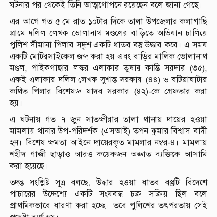
ঘটনার পর থেকেই তিনি আত্মগোপনে রয়েছেন বলে জানা গেছে।
এর আগে গত ৫ মে রাত ১০টার দিকে তালা উপজেলার কলাগাছি
গ্রামে দলিল লেখক ভোলানাথ মণ্ডলের বাড়িতে অভিযান চালিয়ে
পুলিশ সীমানা পিলার সদৃশ একটি ধাতব বস্তু উদ্ধার করে। এ সময়
একটি মোটরসাইকেল জব্দ করা হয় এবং বাড়ির মালিক ভোলানাথ
মণ্ডল, পাইকগাছার লস্কর এলাকার তুষার কান্তি সরদার (৩৫),
একই এলাকার দলিল লেখক সুশান্ত সরকার (৪৪) ও বটিয়াঘাটার
কথিত পিলার বিশেষজ্ঞ যাদব সরকার (৪২)-কে গ্রেফতার করা
হয়।
এ ঘটনায় গত ৭ জুন সাতক্ষীরার তালা থানায় দায়ের হওয়া
মামলায় থানার উপ-পরিদর্শক (এসআই) তপন কুমার বিশ্বাস বাদী
হন। বিশেষ ক্ষমতা আইনে দায়েরকৃত মামলার নম্বর-৪। মামলায়
শহীদ গাজী ছাড়াও আরও কয়েকজন অজ্ঞাত ব্যক্তিকে আসামি
করা হয়েছে।
তদন্ত সংশ্লিষ্ট সূত্র বলছে, উদ্ধার হওয়া ধাতব বস্তুটি বিদেশে
পাচারের উদ্দেশ্যে একটি সংঘবদ্ধ চক্র সক্রিয় ছিল বলে
প্রাথমিকভাবে ধারণা করা হচ্ছে। তবে পুলিশের তৎপরতায় সেই