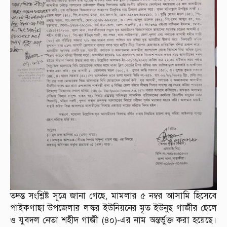
তদন্ত সংশ্লিষ্ট সূত্রে জানা গেছে, মামলার ৫ নম্বর আসামি হিসেবে
পাইকগাছা উপজেলার লস্কর ইউনিয়নের মৃত ইউনুছ গাজীর ছেলে
ও যুবদল নেতা শহীদ গাজী (৪০)-এর নাম অন্তর্ভুক্ত করা হয়েছে।