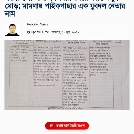
মোড়; মামলায় পাইকগাছার এক যুবদল নেতার
নাম
Reporter Name
Update Time : শুক্রবার, ১২ জুন, ২০২৬
ফটো কার্ড তৈরি করুন