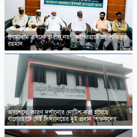
গণমাধ্যম এখনো স্বাধীন নয়’, বাগেরহাটে ডা. শফিকুর
রহমান
অবশেষে কারণ দর্শানোর নোটিশ করা হয়েছে
বাগেরহাটে সেই বিদ্যালয়ের দুই প্রধান শিক্ষকদের