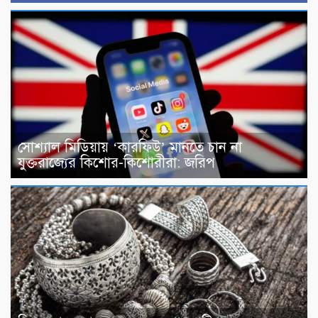
সোশ্যাল মিডিয়ায় ‘কারফিউ’ মানতে চান না
যুক্তরাজ্যের কিশোর-কিশোরীরা: জরিপ