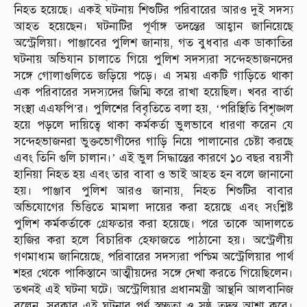
নিহত হয়েছে। একই ঘটনায় শিশুটির পরিবারের আরও দুই সদস্য
আহত হয়েছেন। ঘটনাটির পূর্ণাঙ্গ তদন্তের আহ্বান জানিয়েছে
অস্ট্রেলিয়া। পাঞ্জাবের পুলিশ জানায়, গত বুধবার এক ডাকাতির
ঘটনায় অভিযান চালাতে গিয়ে পুলিশ সদস্যরা সন্দেহভাজনদের
সঙ্গে গোলাগুলিতে জড়িয়ে পড়ে। এ সময় একটি গাড়িতে থাকা
এক পরিবারের সদস্যদের জিম্মি করে রাখা হয়েছিল। খবর বার্তা
সংস্থা এএফপি’র। পুলিশের বিবৃতিতে বলা হয়, ‘পরিস্থিতি বিশৃঙ্খল
হয়ে পড়লে দায়িত্বে থাকা কর্মকর্তা ভুলভাবে ধারণা করেন যে
সন্দেহভাজনরা ভুক্তভোগীদের গাড়ি নিয়ে পালানোর চেষ্টা করছে
এবং তিনি গুলি চালান।’ এই ভুল সিদ্ধান্তের কারণে ১০ বছর বয়সী
হানিয়া নিহত হয় এবং তার বাবা ও ভাই আহত হন বলে জানানো
হয়। পাঞ্জাব পুলিশ আরও জানায়, নিহত শিশুটির বাবার
অভিযোগের ভিত্তিতে মামলা দায়ের করা হয়েছে এবং সংশ্লিষ্ট
পুলিশ কর্মকর্তাকে গ্রেফতার করা হয়েছে। পরে তাকে আদালতে
হাজির করা হলে বিচারিক হেফাজতে পাঠানো হয়। অস্ট্রেলীয়
গণমাধ্যম জানিয়েছে, পরিবারের সদস্যরা পশ্চিম অস্ট্রেলিয়ার পার্থ
শহর থেকে পাকিস্তানে আত্মীয়দের সঙ্গে দেখা করতে গিয়েছিলেন।
তখনই এই ঘটনা ঘটে। অস্ট্রেলিয়ার প্রধানমন্ত্রী আন্থনি আলবানিজ
বলেন, সরকার এই ঘটনার পূর্ণ স্বচ্ছতা ও সুষ্ঠু তদন্ত আশা করে।