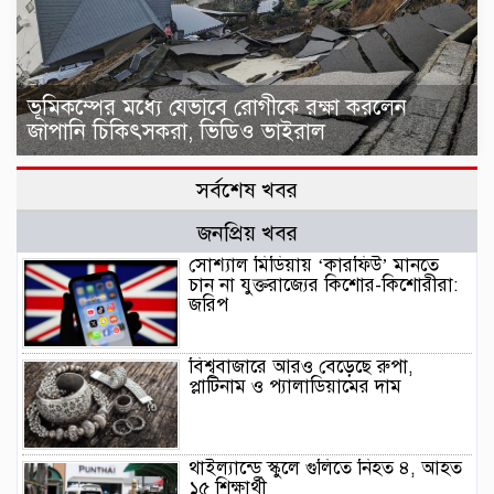
ভূমিকম্পের মধ্যে যেভাবে রোগীকে রক্ষা করলেন
জাপানি চিকিৎসকরা, ভিডিও ভাইরাল
সর্বশেষ খবর
জনপ্রিয় খবর
সোশ্যাল মিডিয়ায় ‘কারফিউ’ মানতে
চান না যুক্তরাজ্যের কিশোর-কিশোরীরা:
জরিপ
বিশ্ববাজারে আরও বেড়েছে রুপা,
প্লাটিনাম ও প্যালাডিয়ামের দাম
থাইল্যান্ডে স্কুলে গুলিতে নিহত ৪, আহত
১৫ শিক্ষার্থী