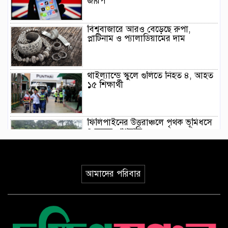
জরিপ
বিশ্ববাজারে আরও বেড়েছে রুপা,
প্লাটিনাম ও প্যালাডিয়ামের দাম
থাইল্যান্ডে স্কুলে গুলিতে নিহত ৪, আহত
১৫ শিক্ষার্থী
ফিলিপাইনের উত্তরাঞ্চলে পৃথক ভূমিধসে
৪ জনের প্রাণহানি
ইয়েমেনে হুথিদের ড্রোন হামলা,
আমাদের পরিবার
ভূপাতিতের দাবি সরকারি বাহিনীর
ভূমিকম্পের মধ্যে যেভাবে রোগীকে রক্ষা
করলেন জাপানি চিকিৎসকরা, ভিডিও