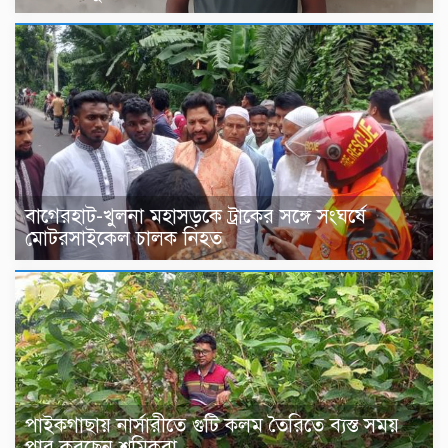
বাগেরহাট-খুলনা মহাসড়কে ট্রাকের সঙ্গে সংঘর্ষে
মোটরসাইকেল চালক নিহত
পাইকগাছায় নার্সারীতে গুটি কলম তৈরিতে ব্যস্ত সময়
পার করছেন শ্রমিকরা