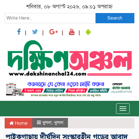
শনিবার, ০৮ অগাস্ট ২০২৬, ০৯:০১ অপরাহ্ন
Search
Toggle
naviga
খুলনা
,
খুলনা
Home
‎পাইকগাছায় দীর্ঘদিন সংস্কারহীন গড়ের আবাদ