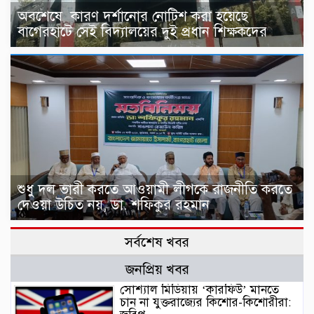
অবশেষে কারণ দর্শানোর নোটিশ করা হয়েছে
বাগেরহাটে সেই বিদ্যালয়ের দুই প্রধান শিক্ষকদের
শুধু দল ভারী করতে আওয়ামী লীগকে রাজনীতি করতে
দেওয়া উচিত নয়, ডা. শফিকুর রহমান
সর্বশেষ খবর
জনপ্রিয় খবর
সোশ্যাল মিডিয়ায় ‘কারফিউ’ মানতে
চান না যুক্তরাজ্যের কিশোর-কিশোরীরা: