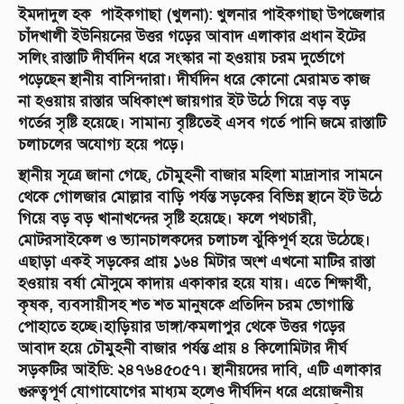
‎ইমদাদুল হক পাইকগাছা (খুলনা):
‎খুলনার পাইকগাছা উপজেলার
চাঁদখালী ইউনিয়নের উত্তর গড়ের আবাদ এলাকার প্রধান ইটের
সলিং রাস্তাটি দীর্ঘদিন ধরে সংস্কার না হওয়ায় চরম দুর্ভোগে
পড়েছেন স্থানীয় বাসিন্দারা। দীর্ঘদিন ধরে কোনো মেরামত কাজ
না হওয়ায় রাস্তার অধিকাংশ জায়গার ইট উঠে গিয়ে বড় বড়
গর্তের সৃষ্টি হয়েছে। সামান্য বৃষ্টিতেই এসব গর্তে পানি জমে রাস্তাটি
চলাচলের অযোগ্য হয়ে পড়ে।
‎স্থানীয় সূত্রে জানা গেছে,
চৌমুহনী বাজার মহিলা মাদ্রাসার সামনে
থেকে গোলজার মোল্লার বাড়ি পর্যন্ত সড়কের বিভিন্ন স্থানে ইট উঠে
গিয়ে বড় বড় খানাখন্দের সৃষ্টি হয়েছে। ফলে পথচারী,
মোটরসাইকেল ও ভ্যানচালকদের চলাচল ঝুঁকিপূর্ণ হয়ে উঠেছে।
এছাড়া একই সড়কের প্রায় ১৬৪ মিটার অংশ এখনো মাটির রাস্তা
হওয়ায় বর্ষা মৌসুমে কাদায় একাকার হয়ে যায়। এতে শিক্ষার্থী,
কৃষক, ব্যবসায়ীসহ শত শত মানুষকে প্রতিদিন চরম ভোগান্তি
পোহাতে হচ্ছে।হাড়িয়ার ডাঙ্গা/কমলাপুর থেকে উত্তর গড়ের
আবাদ হয়ে চৌমুহনী বাজার পর্যন্ত প্রায় ৪ কিলোমিটার দীর্ঘ
সড়কটির আইডি:
২৪৭৬৪৫০৫৭
। স্থানীয়দের দাবি, এটি এলাকার
গুরুত্বপূর্ণ যোগাযোগের মাধ্যম হলেও দীর্ঘদিন ধরে প্রয়োজনীয়