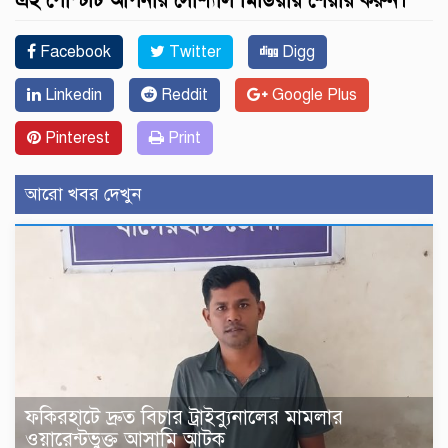
এই পোস্টটি আপনার সোশ্যাল মিডিয়ায় শেয়ার করুন।
Facebook
Twitter
Digg
Linkedin
Reddit
Google Plus
Pinterest
Print
আরো খবর দেখুন
ফকিরহাটে দ্রুত বিচার ট্রাইব্যুনালের মামলার
ওয়ারেন্টভুক্ত আসামি আটক