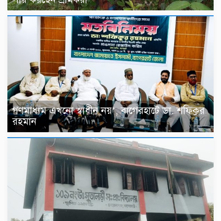
গণমাধ্যম এখনো স্বাধীন নয়’, বাগেরহাটে ডা. শফিকুর
রহমান