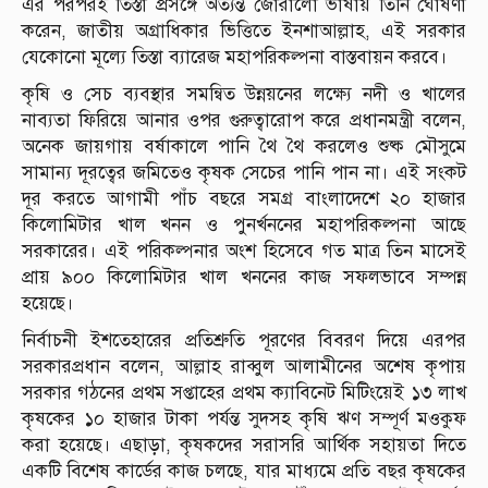
এর পরপরই তিস্তা প্রসঙ্গে অত্যন্ত জোরালো ভাষায় তিনি ঘোষণা
করেন, জাতীয় অগ্রাধিকার ভিত্তিতে ইনশাআল্লাহ, এই সরকার
যেকোনো মূল্যে তিস্তা ব্যারেজ মহাপরিকল্পনা বাস্তবায়ন করবে।
কৃষি ও সেচ ব্যবস্থার সমন্বিত উন্নয়নের লক্ষ্যে নদী ও খালের
নাব্যতা ফিরিয়ে আনার ওপর গুরুত্বারোপ করে প্রধানমন্ত্রী বলেন,
অনেক জায়গায় বর্ষাকালে পানি থৈ থৈ করলেও শুষ্ক মৌসুমে
সামান্য দূরত্বের জমিতেও কৃষক সেচের পানি পান না। এই সংকট
দূর করতে আগামী পাঁচ বছরে সমগ্র বাংলাদেশে ২০ হাজার
কিলোমিটার খাল খনন ও পুনর্খননের মহাপরিকল্পনা আছে
সরকারের। এই পরিকল্পনার অংশ হিসেবে গত মাত্র তিন মাসেই
প্রায় ৯০০ কিলোমিটার খাল খননের কাজ সফলভাবে সম্পন্ন
হয়েছে।
নির্বাচনী ইশতেহারের প্রতিশ্রুতি পূরণের বিবরণ দিয়ে এরপর
সরকারপ্রধান বলেন, আল্লাহ রাব্বুল আলামীনের অশেষ কৃপায়
সরকার গঠনের প্রথম সপ্তাহের প্রথম ক্যাবিনেট মিটিংয়েই ১৩ লাখ
কৃষকের ১০ হাজার টাকা পর্যন্ত সুদসহ কৃষি ঋণ সম্পূর্ণ মওকুফ
করা হয়েছে। এছাড়া, কৃষকদের সরাসরি আর্থিক সহায়তা দিতে
একটি বিশেষ কার্ডের কাজ চলছে, যার মাধ্যমে প্রতি বছর কৃষকের