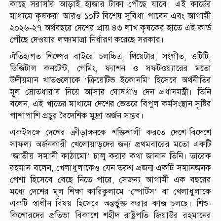
কাছে সরাসরি আড়াই হাজার টাকা পৌঁছে যাবে। এই কার্ডের
মাধ্যমে কৃষকরা আরও ১০টি বিশেষ সুবিধা পাবেন এবং আগামী
২০২৬-২৭ অর্থবছরে দেশের প্রায় ৪৩ লাখ কৃষকের হাতে এই কার্ড
পৌঁছে দেওয়ার লক্ষ্যমাত্রা নির্ধারণ করেছে সরকার।
ঐতিহ্যগত শিল্পের বাইরে চলচ্চিত্র, থিয়েটার, সংগীত, ওটিটি,
ডিজিটাল কনটেন্ট, গেমিং, ফ্যাশন ও সফটওয়্যারের মতো
উদীয়মান খাতগুলোকে ‘ক্রিয়েটিভ ইকোনমি’ হিসেবে অর্থনীতির
মূল স্রোতধারায় নিয়ে আসার ঘোষণাও দেন প্রধানমন্ত্রী। তিনি
বলেন, এই খাতের মাধ্যমে দেশের ভেতরে বিপুল কর্মসংস্থান সৃষ্টির
পাশাপাশি প্রচুর বৈদেশিক মুদ্রা অর্জন সম্ভব।
একইসঙ্গে দেশের ক্রীড়াঙ্গনকে শক্তিশালী করতে দেশে-বিদেশে
সাফল্য অর্জনকারী খেলোয়াড়দের জন্য প্রথমবারের মতো একটি
‘জাতীয় সম্মানী কাঠামো’ চালু করার কথা জানান তিনি। তারেক
রহমান বলেন, খেলাধুলাকেও যেন তরুণ প্রজন্ম একটি সম্মানজনক
পেশা হিসেবে বেছে নিতে পারে, সেজন্য আগামী এক বছরের
মধ্যে দেশের মূল শিক্ষা কারিকুলামে ‘স্পোর্টস’ বা খেলাধুলাকে
একটি স্বাধীন বিষয় হিসেবে অন্তর্ভুক্ত করার কাজ চলছে। শিশু-
কিশোরদের প্রতিভা বিকাশে শহীদ রাষ্ট্রপতি জিয়াউর রহমানের