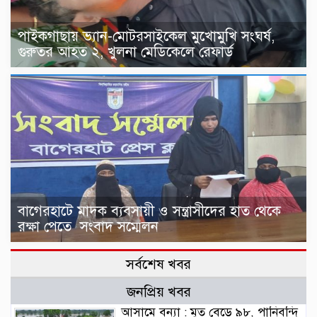
‎পাইকগাছায় ভ্যান-মোটরসাইকেল মুখোমুখি সংঘর্ষ,
গুরুতর আহত ২, খুলনা মেডিকেলে রেফার্ড
বাগেরহাটে মাদক ব্যবসায়ী ও সন্ত্রাসীদের হাত থেকে
রক্ষা পেতে সংবাদ সম্মেলন
সর্বশেষ খবর
জনপ্রিয় খবর
আসামে বন্যা : মৃত বেড়ে ৯৮, পানিবন্দি