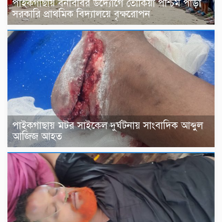
পাইকগাছায় বনবিবির উদ্যোগে তোকিয়া পশ্চিম পাড়া
সরকারি প্রাথমিক বিদ‍্যালয়ে বৃক্ষরোপন
পাইকগাছায় মটর সাইকেল দুর্ঘটনায় সাংবাদিক আব্দুল
আজিজ আহত