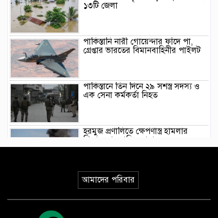
১৩টি জেলা
পাকিস্তানি নারী গোয়েন্দার ফাঁদে পা,
গ্রেপ্তার ভারতের বিমানবাহিনীর পাইলট
পাকিস্তানে তিন দিনে ২৯ সশস্ত্র সদস্য ও
এক সেনা কর্মকর্তা নিহত
হরমুজ প্রণালিতে ক্ষেপণাস্ত্র হামলার
শিকার আবুধাবির জাহাজ
রাশিয়ার মিত্র সার্বিয়ায় জেলেনস্কির
আমাদের পরিবার
ঐতিহাসিক সফর