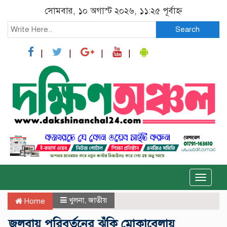
সোমবার, ১০ অগাস্ট ২০২৬, ১১:২৫ পূর্বাহ্ন
Search
Toggle
naviga
খুলনা
,
জাতীয়
Home
জলবায়ু পরিবর্তনের ঝুঁকি মোকাবেলায়