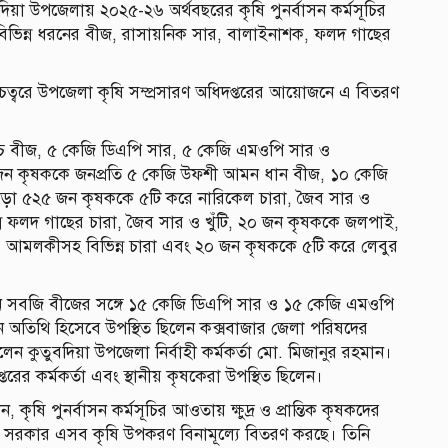
বদিয়া উপজেলায় ২০২৫-২৬ অর্থবছরের কৃষি পুনর্বাসন কর্মসূচির
িভিন্ন ধরনের বীজ, রাসায়নিক সার, বালাইনাশক, ফলদ গাছের
চত্বরে উপজেলা কৃষি সম্প্রসারণ অধিদপ্তরের আয়োজনে এ বিতরণ
রিচ বীজ, ৫ কেজি ডিএপি সার, ৫ কেজি এমওপি সার ও
ন কৃষককে জনপ্রতি ৫ কেজি উফশী আমন ধান বীজ, ১০ কেজি
ড়া ৫২৫ জন কৃষককে ৫টি করে নারিকেল চারা, জৈব সার ও
্ন ফলদ গাছের চারা, জৈব সার ও খুঁটি, ২০ জন কৃষককে জলপাই,
, আমলকীসহ বিভিন্ন চারা এবং ২০ জন কৃষককে ৫টি করে লেবুর
ালীন সবজি বীজের সঙ্গে ১৫ কেজি ডিএপি সার ও ১৫ কেজি এমওপি
ধান অতিথি হিসেবে উপস্থিত ছিলেন কক্সবাজার জেলা পরিষদের
ন কুতুবদিয়া উপজেলা নির্বাহী কর্মকর্তা মো. মিজানুর রহমান।
তরের কর্মকর্তা এবং স্থানীয় কৃষকেরা উপস্থিত ছিলেন।
, কৃষি পুনর্বাসন কর্মসূচির আওতায় ক্ষুদ্র ও প্রান্তিক কৃষকদের
ে সরকার এসব কৃষি উপকরণ বিনামূল্যে বিতরণ করছে। তিনি