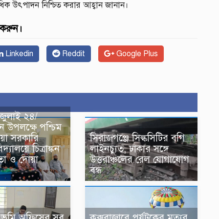
 উৎপাদন নিশ্চিত করার আহ্বান জানান।
 করুন।
Linkedin
Reddit
Google Plus
ে জুলাই ২৪/
ান উপলক্ষে পশ্চিম
সিরাজগঞ্জে সিল্কসিটির বগি
িয়া সরকারি
লাইনচ্যুত, ঢাকার সঙ্গে
দ্যালয়ে চিত্রাঙ্কন
উত্তরাঞ্চলের রেল যোগাযোগ
িতা ও দোয়া
বন্ধ
 ভূমি অফিসের সব
কক্সবাজারে পর্যটকের মৃত্যুর