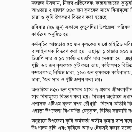
‎নজরুল ইসলাম, নিজস্ব প্রতিবেদক: ‎কক্সবাজারের কুতু
আওতায় ২ হাজার ৪৪৫ জন কৃষকের মাঝে বিনামূল্যে ব
চারা ও কৃষি উপকরণ বিতরণ করা হয়েছে।
‎‎রবিবার (২৯ জুন) সকালে কুতুবদিয়া উপজেলা পরিষদ 
কার্যক্রম অনুষ্ঠিত হয়।
‎‎কর্মসূচির আওতায় ৫০ জন কৃষকের মাঝে হাইব্রিড ম
বালাইনাশক বিতরণ করা হয়। এছাড়া ১ হাজার ২০০ জ
ডিএপি সার ও ১০ কেজি এমওপি সার দেওয়া হয়। ‎এছা
খুঁটি, ৬০ জন কৃষককে ৫টি করে আম, কাঁঠালসহ বিভিন
কদবেলসহ বিভিন্ন চারা, ১৬০ জন কৃষককে কাঠবাদাম
চারা, জৈব সার ও খুঁটি প্রদান করা হয়।
‎‎অন্যদিকে ৪৫০ জন কৃষকের মাঝে ৭ প্রকার গ্রীষ্মক
সার বিনামূল্যে বিতরণ করা হয়। ‎বিতরণ অনুষ্ঠানে প্র
প্রশাসক এটিএম নুরুল বশর চৌধুরী। বিশেষ অতিথি ছিলে
এছাড়া উপজেলা বিএনপির নেতৃবৃন্দ, বিভিন্ন সরকারি দপ্
‎‎অনুষ্ঠানে উপজেলা কৃষি কর্মকর্তা অসীম কুমার দাশ বলেন
উৎপাদন বৃদ্ধি এবং কৃষিকে আরও টেকসই করার লক্ষ্য