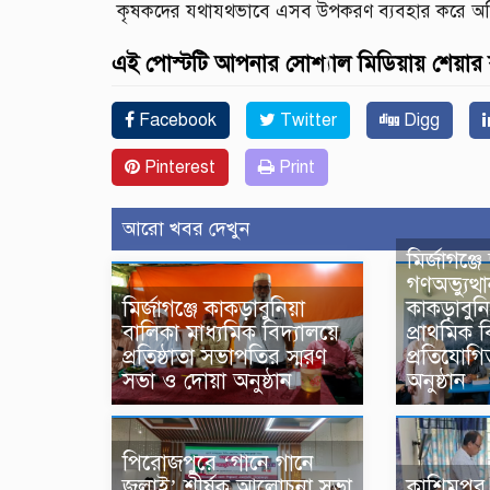
কৃষকদের যথাযথভাবে এসব উপকরণ ব্যবহার করে অধিক
এই পোস্টটি আপনার সোশ্যাল মিডিয়ায় শেয়ার
Facebook
Twitter
Digg
Pinterest
Print
আরো খবর দেখুন
মির্জাগঞ্জ
গণঅভ্যুত্থ
মির্জাগঞ্জে কাকড়াবুনিয়া
কাকড়াবুন
বালিকা মাধ্যমিক বিদ্যালয়ে
প্রাথমিক বি
প্রতিষ্ঠাতা সভাপতির স্মরণ
প্রতিযোগ
সভা ও দোয়া অনুষ্ঠান
অনুষ্ঠান
পিরোজপুরে ‘গানে গানে
জুলাই’ শীর্ষক আলোচনা সভা
কাশিমপুর