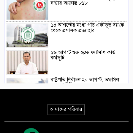
ঘণ্টায় আক্রান্ত ৮১৮
১৫ আগস্টের মধ্যে পাঁচ একীভূত ব্যাংক
থেকে প্রশাসক প্রত্যাহার
১৬ আগস্ট শুরু হচ্ছে ফ্যামিলি কার্ড
কর্মসূচি
রাষ্ট্রপতি নির্বাচন ২০ আগস্ট, তফসিল
ঘোষণা ইসির
গণভোটের রায় বাস্তবায়নসহ ১১ দফা
আমাদের পরিবার
দাবিতে লংমার্চের ঘোষণা