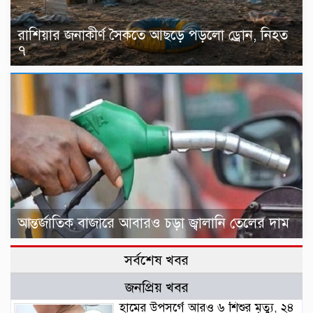
রাশিয়ার জনাকীর্ণ সৈকতে আছড়ে পড়লো ড্রোন, নিহত
৭
আন্তর্জাতিক বাজারে আবারও চড়া জ্বালানি তেলের দাম
সর্বশেষ খবর
জনপ্রিয় খবর
হামের উপসর্গে আরও ৬ শিশুর মৃত্যু, ২৪