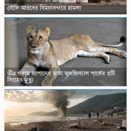
সৌদি আরবের বিমানবন্দরে হামলা
তীব্র গরমে জাপানের তামা জুলজিক্যাল পার্কের ৩টি
সিংহের মৃত্যু