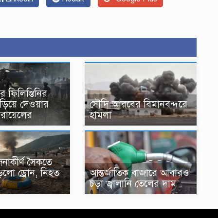
ে ফিলিস্তিনির
ঁড়িয়ে দেওয়ার
সৌদি আরবের বিমানবন্দরে
সরায়েলের
হামলা
নাকীর্ণ সৈকতে
ো ড্রোন, নিহত
আন্তর্জাতিক বাজারে আবারও
চড়া জ্বালানি তেলের দাম