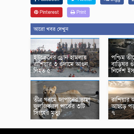
Pinterest
Print
আরো খবর দেখুন
ইউক্রেনের ড্রোন হামলায়
পশ্চিম তীর
রাশিয়ার ৩ গুদামে আগুন,
বাড়িঘর গু
নিহত ৫
নির্দেশ ই
তীব্র গরমে জাপানের তামা
রাশিয়ার জ
জুলজিক্যাল পার্কের ৩টি
আছড়ে পড়ল
সিংহের মৃত্যু
৭