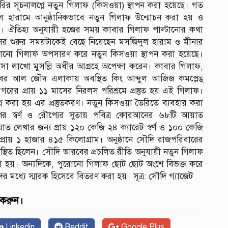
ির সূচনালগ্নে নতুন গিলাফ (কিসওয়া) স্থাপন করা হয়েছে। গত
 হারামে আনুষ্ঠানিকভাবে নতুন গিলাফ উন্মোচন করা হয় ও
য়। ঐতিহ্য অনুযায়ী হজের সময় কাবার গিলাফ পাল্টানোর কথা
শুরুর সময়টাকেই বেছে নিয়েছেন মসজিদুল হারাম ও মীনার
রোনো গিলাফ অপসারণ করে নতুন কিসওয়া স্থাপন করা হয়েছে।
কে আসা লাখো মুসল্লি অধীর আগ্রহে অপেক্ষা করেন। কাবার গিলাফ,
র আল জৌদ এলাকায় অবস্থিত কিং আব্দুল আজিজ কমপ্লেঙ্
রের প্রায় ১১ মাসের নিরলস পরিশ্রমে প্রস্তুত হয় এই গিলাফ।
্ন করা হয় এর প্রস্তুতকরণ। নতুন কিসওয়া তৈরিতে ব্যবহার করা
র স্বর্ণ ও রৌপ্যের সুতায় পবিত্র কোরআনের ৬৮টি আয়াত
ত লেখার জন্য প্রায় ১২০ কেজি ২৪ ক্যারেট স্বর্ণ ও ১০০ কেজি
প্রায় ১ হাজার ৪১৫ কিলোগ্রাম। অনুষ্ঠানে সৌদি রাজপরিবারের
 উপস্থিত ছিলেন। সৌদি আরবের প্রচলিত রীতি অনুযায়ী নতুন গিলাফ
ন্তর করা হয়। অন্যদিকে, পুরোনো গিলাফ ছোট ছোট অংশে বিভক্ত করে
িদের মধ্যে স্মারক হিসেবে বিতরণ করা হয়। সূত্র: সৌদি গ্যাজেট
 করুন।
Linkedin
Reddit
Google Plus