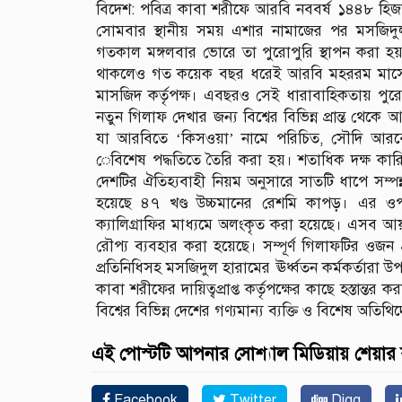
বিদেশ: পবিত্র কাবা শরীফে আরবি নববর্ষ ১৪৪৮ হিজর
সোমবার স্থানীয় সময় এশার নামাজের পর মসজিদুল
গতকাল মঙ্গলবার ভোরে তা পুরোপুরি স্থাপন করা হ
থাকলেও গত কয়েক বছর ধরেই আরবি মহররম মাসের 
মাসজিদ কর্তৃপক্ষ। এবছরও সেই ধারাবাহিকতায় পু
নতুন গিলাফ দেখার জন্য বিশ্বের বিভিন্ন প্রান্ত থে
যা আরবিতে ‘কিসওয়া’ নামে পরিচিত, সৌদি আরবে
েবিশেষ পদ্ধতিতে তৈরি করা হয়। শতাধিক দক্ষ কারিগ
দেশটির ঐতিহ্যবাহী নিয়ম অনুসারে সাতটি ধাপে সম্পন
হয়েছে ৪৭ খণ্ড উচ্চমানের রেশমি কাপড়। এর ওপ
ক্যালিগ্রাফির মাধ্যমে অলংকৃত করা হয়েছে। এসব আয়া
রৌপ্য ব্যবহার করা হয়েছে। সম্পূর্ণ গিলাফটির ওজন 
প্রতিনিধিসহ মসজিদুল হারামের ঊর্ধ্বতন কর্মকর্তারা
কাবা শরীফের দায়িত্বপ্রাপ্ত কর্তৃপক্ষের কাছে হস্তা
বিশ্বের বিভিন্ন দেশের গণ্যমান্য ব্যক্তি ও বিশেষ অতিথ
এই পোস্টটি আপনার সোশ্যাল মিডিয়ায় শেয়ার
Facebook
Twitter
Digg