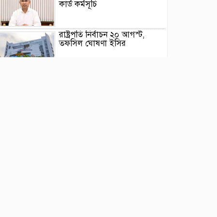
কার্ড কর্মসূচি
রাষ্ট্রপতি নির্বাচন ২০ আগস্ট,
তফসিল ঘোষণা ইসির
গণভোটের রায় বাস্তবায়নসহ ১১
দফা দাবিতে লংমার্চের ঘোষণা
মোরেলগঞ্জ কলেজ ছাত্রের
হত্যাকরীর দৃষ্টান্তমূলক শাস্তির
দাবিতে মানববন্ধন ও বিক্ষোভ
মিছিল
পাইকগাছায় ছাত্র ও দরিদ্র মানুষের
মাঝে সাইকেল, সেলাই মেশিন ও
ভ্যান বিতরণ
‎পাইকগাছায় জুলাই গণঅভ্যুত্থান
দিবস পালিত