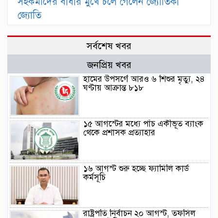
সহকর্মীদের বাঁধার মুখে চলে গেলেন জ্যোতিকা
জ্যোতি
সর্বশেষ খবর
জনপ্রিয় খবর
হামের উপসর্গে আরও ৬ শিশুর মৃত্যু, ২৪
ঘণ্টায় আক্রান্ত ৮১৮
১৫ আগস্টের মধ্যে পাঁচ একীভূত ব্যাংক
থেকে প্রশাসক প্রত্যাহার
১৬ আগস্ট শুরু হচ্ছে ফ্যামিলি কার্ড
কর্মসূচি
রাষ্ট্রপতি নির্বাচন ২০ আগস্ট, তফসিল