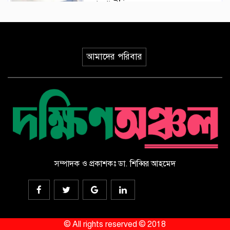
ঘোষণা ইসির
গণভোটের রায় বাস্তবায়নসহ ১১ দফা
দাবিতে লংমার্চের ঘোষণা
আমাদের পরিবার
মোরেলগঞ্জ কলেজ ছাত্রের হত্যাকরীর
দৃষ্টান্তমূলক শাস্তির দাবিতে মানববন্ধন ও
বিক্ষোভ মিছিল
পাইকগাছায় ছাত্র ও দরিদ্র মানুষের মাঝে
সাইকেল, সেলাই মেশিন ও ভ্যান বিতরণ
সম্পাদক ও প্রকাশকঃ ডা. শিব্বির আহমেদ
‎পাইকগাছায় জুলাই গণঅভ্যুত্থান দিবস
পালিত
© All rights reserved © 2018