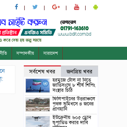
নীতি
সম্পাদকীয়
সারাদেশ
নে
সর্বশেষ খবর
জনপ্রিয় খবর
া:
হরমুজে টোল না নিতে
জাতিসংঘে ৮ শীর্ষ শিপিং
সংস্থার চিঠি
ফিলিপাইনের উত্তরাঞ্চলে
পৃথক ভূমিধসে ৪ জনের
প্রাণহানি
ইউক্রেনীয় ৬০৫ ড্রোন
ভূপাতিত করার দাবি