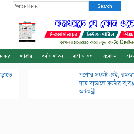
Search
চাকরি
জাতীয়
ধর্ম ও জীবন
নারী ও শিশু
বিনোদন
রাজ
াড়াতে
পণ্যের সংকট নেই, রমজা
দাম বাড়ালে কঠোর ব্যবস্থ
অর্থমন্ত্রী