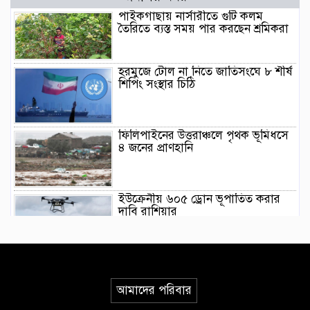
পাইকগাছায় নার্সারীতে গুটি কলম
তৈরিতে ব্যস্ত সময় পার করছেন শ্রমিকরা
হরমুজে টোল না নিতে জাতিসংঘে ৮ শীর্ষ
শিপিং সংস্থার চিঠি
ফিলিপাইনের উত্তরাঞ্চলে পৃথক ভূমিধসে
৪ জনের প্রাণহানি
ইউক্রেনীয় ৬০৫ ড্রোন ভূপাতিত করার
দাবি রাশিয়ার
মিয়ানমারের সাবেক জান্তা প্রধানের প্রথম
থাইল্যান্ড সফর
আমাদের পরিবার