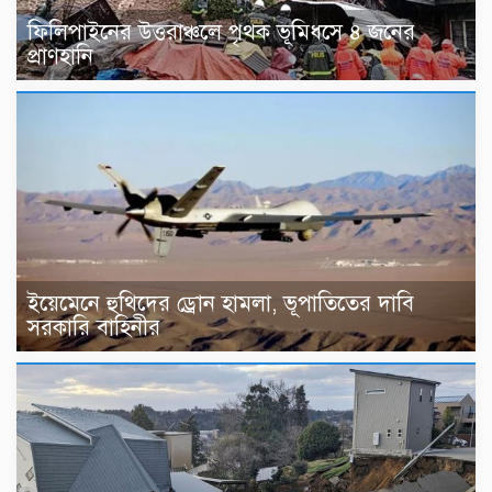
ফিলিপাইনের উত্তরাঞ্চলে পৃথক ভূমিধসে ৪ জনের
প্রাণহানি
ইয়েমেনে হুথিদের ড্রোন হামলা, ভূপাতিতের দাবি
সরকারি বাহিনীর