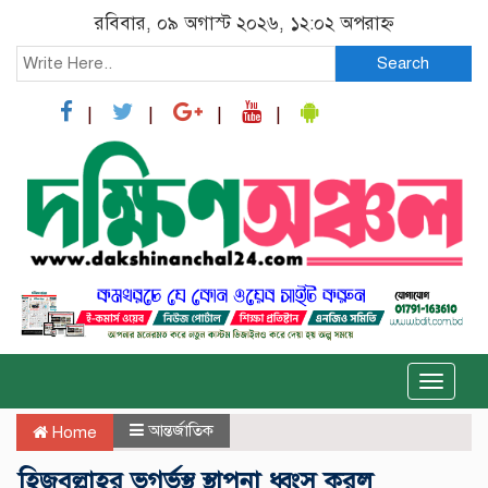
রবিবার, ০৯ অগাস্ট ২০২৬, ১২:০২ অপরাহ্ন
Search
Toggle
naviga
আন্তর্জাতিক
Home
হিজবুল্লাহর ভূগর্ভস্থ স্থাপনা ধ্বংস করল