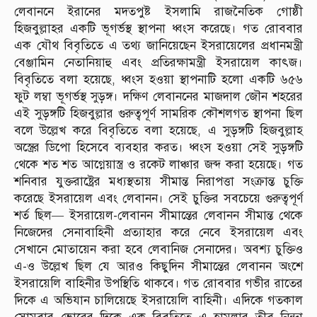
লেবাননে ইরানের মদতপুষ্ট ইসলামি রাজনৈতিক গোষ্ঠী
হিজবুল্লাহর একটি ভূগর্ভস্থ স্থাপনা ধ্বংস করেছে। গত রোববার
এক যৌথ বিবৃতিতে এ তথ্য জানিয়েছেন ইসরায়েলের প্রধানমন্ত্রী
বেঞ্জামিন নেতানিয়াহু এবং প্রতিরক্ষামন্ত্রী ইসরায়েল কাৎজ।
বিবৃতিতে বলা হয়েছে, ধ্বংস হওয়া স্থাপনাটি হলো একটি ৬৫৬
ফুট লম্বা ভূগর্ভস্থ সুড়ঙ্গ। দক্ষিণ লেবাননের মাজদাল জৌন শহরের
এই সুড়ঙ্গটি হিজবুল্লার গুরুত্বপূর্ণ সামরিক কৌশলগত স্থাপনা ছিল
বলে উল্লেখ করে বিবৃতিতে বলা হয়েছে, এ সুড়ঙ্গটি হিজবুল্লাহ
অস্ত্রের ডিপো হিসেবে ব্যবহার করত। ধ্বংস হওয়া সেই সুড়ঙ্গটি
থেকে শত শত আগ্নেয়াস্ত্র ও রকেট লাঞ্চার জব্দ করা হয়েছে। গত
শনিবার যুক্তরাষ্ট্রের মধ্যস্থতায় সীমান্ত নিরাপত্তা সংক্রান্ত চুক্তি
করেছে ইসরায়েল এবং লেবানন। সেই চুক্তির সবচেয়ে গুরুত্বপূর্ণ
শর্ত ছিল— ইসরায়েল-লেবানন সীমান্তের লেবানন সীমান্ত থেকে
নিজেদের সেনাবাহিনী প্রত্যাহার করে নেবে ইসরায়েল এবং
সেখানে মোতায়েন করা হবে লেবানিজ সেনাদের। অবশ্য চুক্তিও
এ-ও উল্লেখ ছিল যে আরও কিছুদিন সীমান্তের লেবানন অংশে
ইসরায়েলি বাহিনীর উপস্থিতি থাকবে। গত রোববার গভীর রাতের
দিকে এ অভিযান চালিয়েছে ইসরায়েলি বাহিনী। এদিকে গতকাল