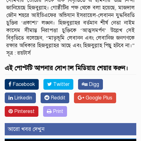
সোমবার ভোরের দিকে এক বিবৃতিতে এ হামলার তীব্র নিন্দা
জানিয়েছে হিজবুল্লাহ। গোষ্ঠীটির পক্ষ থেকে বলা হয়েছে, মাজদাল
জৌন শহরে আইডিএফের অভিযান ইসরায়েল-লেবানন যুদ্ধবিরতি
চুক্তির ‘প্রকাশ্য’ লঙ্ঘন। হিজবুল্লাহর বর্তমান শীর্ষ নেতা নাইম
কাসেম সীমান্ত নিরাপত্তা চুক্তিকে ‘আত্মসমর্পণ’ উল্লেখ সেই
বিবৃতিতে বলেছেন, “মাতৃভূমি লেবানন এবং লেবানিজ জনগণকে
রক্ষার অধিকার হিজবুল্লাহর আছে এবং হিজবুল্লাহ পিছু হটবে না।”
সূত্র : রয়টার্স
এই পোস্টটি আপনার সোশ্যাল মিডিয়ায় শেয়ার করুন।
Facebook
Twitter
Digg
Linkedin
Reddit
Google Plus
Pinterest
Print
আরো খবর দেখুন