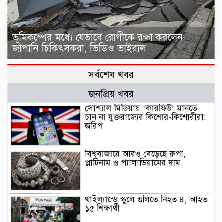
ভূমিকম্পের মধ্যে যেভাবে রোগীকে রক্ষা করলেন
জাপানি চিকিৎসকরা, ভিডিও ভাইরাল
সর্বশেষ খবর
জনপ্রিয় খবর
সোশ্যাল মিডিয়ায় ‘কারফিউ’ মানতে
চান না যুক্তরাজ্যের কিশোর-কিশোরীরা:
জরিপ
বিশ্ববাজারে আরও বেড়েছে রুপা,
প্লাটিনাম ও প্যালাডিয়ামের দাম
থাইল্যান্ডে স্কুলে গুলিতে নিহত ৪, আহত
১৫ শিক্ষার্থী