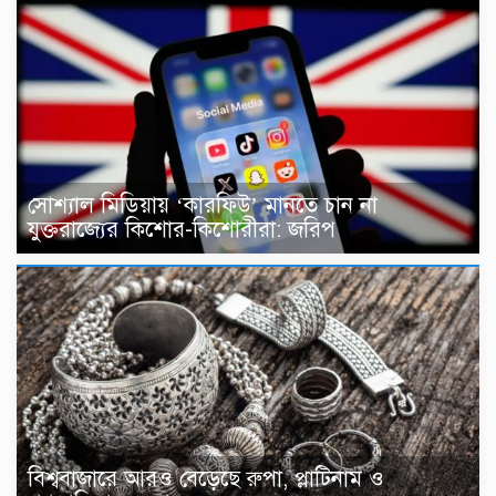
সোশ্যাল মিডিয়ায় ‘কারফিউ’ মানতে চান না
যুক্তরাজ্যের কিশোর-কিশোরীরা: জরিপ
বিশ্ববাজারে আরও বেড়েছে রুপা, প্লাটিনাম ও