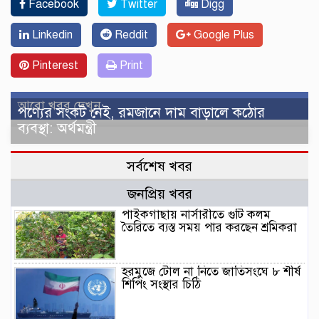
Facebook
Twitter
Digg
Linkedin
Reddit
Google Plus
Pinterest
Print
আরো খবর দেখুন
পণ্যের সংকট নেই, রমজানে দাম বাড়ালে কঠোর
ব্যবস্থা: অর্থমন্ত্রী
সর্বশেষ খবর
জনপ্রিয় খবর
পাইকগাছায় নার্সারীতে গুটি কলম
তৈরিতে ব্যস্ত সময় পার করছেন শ্রমিকরা
হরমুজে টোল না নিতে জাতিসংঘে ৮ শীর্ষ
শিপিং সংস্থার চিঠি