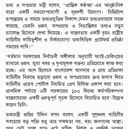
তথ্য ও সম্প্রচার মন্ত্রী বলেন, “প্রান্তিক কণ্ঠস্বর’-এর আনুষ্ঠানিক
যাত্রা একটি সময়োপযোগী ও দূরদর্শী উদ্যোগ। ডিজিটাল
রূপান্তরের এ সময়ে তথ্যপ্রযুক্তির বিকাশ যেমন তথ্যপ্রবাহকে সহজ
করেছে, তেমনি গুজব, অপপ্রচার ও বিভ্রান্তিকর তথ্যও নতুন
চ্যালেঞ্জ হিসেবে দেখা দিয়েছে। এ বাস্তবতায় একটি বৃহৎ রাষ্ট্রীয়
বাহিনীর দায়িত্বশীল ও নির্ভরযোগ্য তথ্যভিত্তিক প্ল্যাটফর্ম প্রতিষ্ঠা
সময়ের দাবি।”
‘বর্তমান সরকারের নির্বাচনী অঙ্গীকার অনুযায়ী ফ্যাক্ট-চেকিংয়ের
মাধ্যমে গুজব, ভুয়া খবর ও ঘৃণামূলক বক্তব্য প্রতিরোধে কাজ করা
হচ্ছে। এর অংশ হিসেবে বাংলাদেশ আনসার ও গ্রাম প্রতিরক্ষা
বাহিনীর বিরুদ্ধে ছড়ানো গুজব ও অপপ্রচারের দ্রুত জবাব দিতে
বাহিনীর ওয়েব পোর্টাল নিয়মিত প্রেস রিলিজ প্রকাশ করা হবে।
প্রাথমিক পর্যায়ে এটি সরকারের ১৮০ দিনের কর্মপরিকল্পনা
বাস্তবায়নের একটি গুরুত্বপূর্ণ সূচক হিসেবে বিবেচিত হবে’-উল্লেখ
করেন তিনি।
তথ্যমন্ত্রী জহির উদ্দিন স্বপন বলেন, একটি সুশৃঙ্খল বাহিনীর
সবচেয়ে বড় শক্তি শুধু তার সক্ষমতা নয়, বরং জনগণের আস্থা।
আর সেই আস্থা গড়ে ওঠে সঠিক, নির্ভুল ও বস্তুনিষ্ঠ তথ্যের