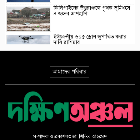
ফিলিপাইনের উত্তরাঞ্চলে পৃথক ভূমিধসে
৪ জনের প্রাণহানি
ইউক্রেনীয় ৬০৫ ড্রোন ভূপাতিত করার
দাবি রাশিয়ার
মিয়ানমারের সাবেক জান্তা প্রধানের প্রথম
থাইল্যান্ড সফর
আমাদের পরিবার
ওয়াশিংটনে দাবানল নিয়ন্ত্রণে দেড় হাজার
অগ্নিনির্বাপক কর্মীর লড়াই
ভারতের আসামে ভয়াবহ বন্যায় মৃত্যু
বেড়ে ৯৫
সম্পাদক ও প্রকাশকঃ ডা. শিব্বির আহমেদ