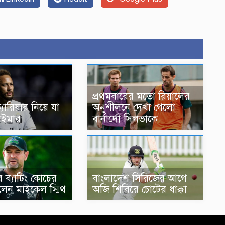
প্রথমবারের মতো রিয়ালের
্যারিয়ার নিয়ে যা
অনুশীলনে দেখা গেলো
েইমার
বার্নার্দো সিলভাকে
র ব্যাটিং কোচের
বাংলাদেশ সিরিজের আগে
েলেন মাইকেল স্মিথ
অজি শিবিরে চোটের ধাক্কা