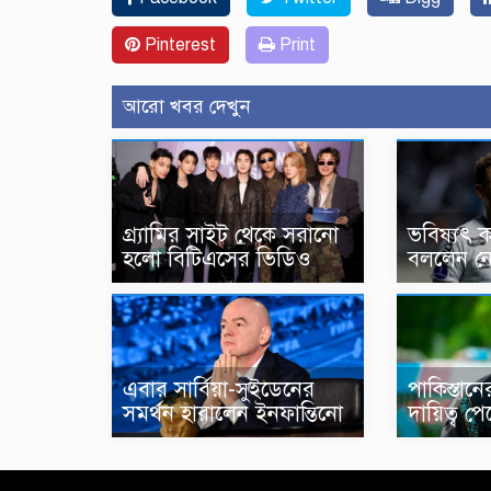
Pinterest
Print
আরো খবর দেখুন
গ্র্যামির সাইট থেকে সরানো
ভবিষ্যৎ ক
হলো বিটিএসের ভিডিও
বললেন ন
এবার সার্বিয়া-সুইডেনের
পাকিস্তানে
সমর্থন হারালেন ইনফান্তিনো
দায়িত্ব প