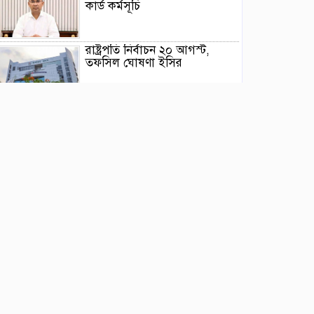
কার্ড কর্মসূচি
রাষ্ট্রপতি নির্বাচন ২০ আগস্ট,
তফসিল ঘোষণা ইসির
গণভোটের রায় বাস্তবায়নসহ ১১
দফা দাবিতে লংমার্চের ঘোষণা
মোরেলগঞ্জ কলেজ ছাত্রের
হত্যাকরীর দৃষ্টান্তমূলক শাস্তির
দাবিতে মানববন্ধন ও বিক্ষোভ
মিছিল
পাইকগাছায় ছাত্র ও দরিদ্র মানুষের
মাঝে সাইকেল, সেলাই মেশিন ও
ভ্যান বিতরণ
‎পাইকগাছায় জুলাই গণঅভ্যুত্থান
দিবস পালিত