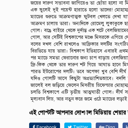
জয়ের দারুণ সম্ভাবনা জাগিয়েও তা ছোঁয়া হলো না মিশ
এক ভুলেই দুই পয়েন্ট হারাতে হলো তাদের! মোহাম
ম্যাচের শুরুতে আক্রমণাত্মক ফুটবল খেলতে দেখা
আক্রমণ চালায় তারা। অন্যদিকে রোমেলু লুকাকুকে ছা
গোল। বঙ্রে বাইরে থেকে দুর্দান্ত এক শটে বেলজিয়াম
গোল, আর সেটিই বিশ্বকাপের মঞ্চে মিসরকে এগিয়ে দ
বলের দখল বেশি রাখলেও আফ্রিকার দলটির সংগঠিত
বিরতিতে যায় তারা। বিশ্বকাপ ইতিহাসে এবারই প্রথম
পর ম্যাচে সমতা ফেরানোর জন্য চাপ বাড়ায় বেলজিয়াম
ফ্রি-কিক থেকে তার দারুণ শট গিয়ে আঘাত হানে 
পারত ইউরোপের দলটি। তবে অপেক্ষা খুব বেশি দীর্
যদিও গোলটি আসে কিছুটা অপ্রত্যাশিতভাবে। বদলি 
জালেই বল জড়িয়ে ফেলেন মিসরীয় ডিফেন্ডার মোহাম
চলতি বিশ্বকাপে এটি তৃতীয় আত্মঘাতী গোল। দীর্ঘ 
মূল্যবান লিড, আর নতুন করে জমে ওঠে ম্যাচের লড়াই
এই পোস্টটি আপনার সোশ্যাল মিডিয়ায় শেয়ার
Facebook
Twitter
Digg