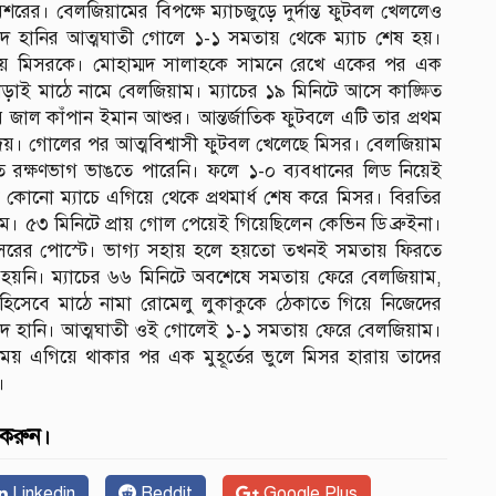
রের। বেলজিয়ামের বিপক্ষে ম্যাচজুড়ে দুর্দান্ত ফুটবল খেললেও
্মদ হানির আত্মঘাতী গোলে ১-১ সমতায় থেকে ম্যাচ শেষ হয়।
 যায় মিসরকে। মোহাম্মদ সালাহকে সামনে রেখে একের পর এক
ড়াই মাঠে নামে বেলজিয়াম। ম্যাচের ১৯ মিনিটে আসে কাঙ্ক্ষিত
ের জাল কাঁপান ইমান আশুর। আন্তর্জাতিক ফুটবলে এটি তার প্রথম
েয়। গোলের পর আত্মবিশ্বাসী ফুটবল খেলেছে মিসর। বেলজিয়াম
 রক্ষণভাগ ভাঙতে পারেনি। ফলে ১-০ ব্যবধানের লিড নিয়েই
 কোনো ম্যাচে এগিয়ে থেকে প্রথমার্ধ শেষ করে মিসর। বিরতির
। ৫৩ মিনিটে প্রায় গোল পেয়েই গিয়েছিলেন কেভিন ডি ব্রুইনা।
মিসরের পোস্টে। ভাগ্য সহায় হলে হয়তো তখনই সমতায় ফিরতে
ঘ হয়নি। ম্যাচের ৬৬ মিনিটে অবশেষে সমতায় ফেরে বেলজিয়াম,
হিসেবে মাঠে নামা রোমেলু লুকাকুকে ঠেকাতে গিয়ে নিজেদের
্মদ হানি। আত্মঘাতী ওই গোলেই ১-১ সমতায় ফেরে বেলজিয়াম।
সময় এগিয়ে থাকার পর এক মুহূর্তের ভুলে মিসর হারায় তাদের
।
 করুন।
Linkedin
Reddit
Google Plus