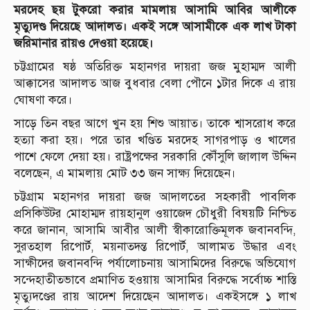
মরদেহ ছয় টুকরো করার মামলায় আসামি আবির আলীকে
মৃত্যুদণ্ড দিয়েছে আদালত। একই সঙ্গে আসামীকে এক লাখ টাকা
জরিমানার রায়ও দেওয়া হয়েছে।
চট্টগ্রামের ষষ্ঠ অতিরিক্ত মহানগর দায়রা জজ মুহাম্মদ আলী
আক্কাসের আদালত আজ বুধবার বেলা পৌনে ১টার দিকে এ রায়
ঘোষণা করে।
সাড়ে তিন বছর আগে খুন হয় শিশু আয়াত। তাকে শ্বাসরোধ করে
হত্যা করা হয়। পরে তার খণ্ডিত মরদেহ সাগরপাড় ও খালের
পাশে ফেলে দেয়া হয়। রাষ্ট্রপক্ষের সরকারি কৌঁসুলি জালাল উদ্দিন
বলেছেন, এ মামলায় মোট ৩৩ জন সাক্ষ্য দিয়েছেন।
চট্টগ্রাম মহানগর দায়রা জজ আদালতের সহকারী পাবলিক
প্রসিকিউটর মোহাম্মদ রায়হানুল ওয়াজেদ চৌধুরী বিষয়টি নিশ্চিত
করে জানান, আসামি আবীর আলী স্বীকারোক্তিমূলক জবানবন্দি,
সুরতহাল রিপোর্ট, ময়নাতদন্ত রিপোর্ট, আলামত উদ্ধার এবং
সাক্ষীদের জবানবন্দি পর্যালোচনায় আসামিদের বিরুদ্ধে অভিযোগ
সন্দেহাতীতভাবে প্রমাণিত হওয়ায় আসামির বিরুদ্ধে সর্বোচ্চ শাস্তি
মৃত্যুদণ্ডের রায় আদেশ দিয়েছেন আদালত। একইসঙ্গে ১ লাখ