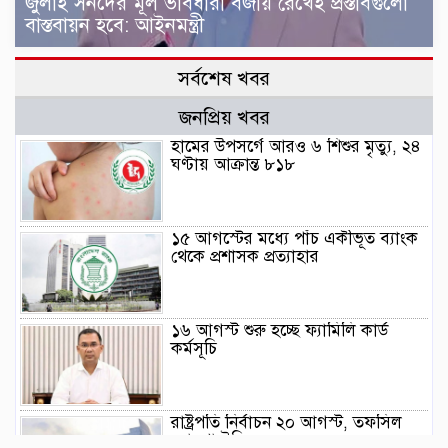
জুলাই সনদের মূল ভাবধারা বজায় রেখেই প্রস্তাবগুলো
বাস্তবায়ন হবে: আইনমন্ত্রী
সর্বশেষ খবর
জনপ্রিয় খবর
হামের উপসর্গে আরও ৬ শিশুর মৃত্যু, ২৪
ঘণ্টায় আক্রান্ত ৮১৮
১৫ আগস্টের মধ্যে পাঁচ একীভূত ব্যাংক
থেকে প্রশাসক প্রত্যাহার
১৬ আগস্ট শুরু হচ্ছে ফ্যামিলি কার্ড
কর্মসূচি
রাষ্ট্রপতি নির্বাচন ২০ আগস্ট, তফসিল
ঘোষণা ইসির