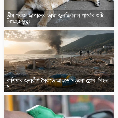
তীব্র গরমে জাপানের তামা জুলজিক্যাল পার্কের ৩টি
সিংহের মৃত্যু
রাশিয়ার জনাকীর্ণ সৈকতে আছড়ে পড়লো ড্রোন, নিহত
৭