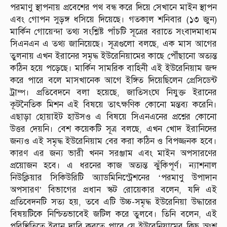
পরমাণু স্থাপনায় প্রবেশের পথ বন্ধ করে দিয়ে সেখানে মাইন স্থাপন
এবং গোপন সুড়ঙ্গ ধসিয়ে দিয়েছে। গতকাল শনিবার (১৩ জুন)
মার্কিন গোয়েন্দা তথ্য সংশ্লিষ্ট পাঁচটি সূত্রের বরাতে সংবাদমাধ্যম
সিএনএন এ তথ্য জানিয়েছে। সূত্রগুলো বলছে, এক মাস আগের
তুলনায় এখন ইরানের সমৃদ্ধ ইউরেনিয়ামের কাছে পৌঁছানো অত্যন্ত
কঠিন হয়ে পড়েছে। মার্কিন সামরিক বাহিনী এই ইউরেনিয়াম জব্দ
করে পারে বলে মাসখানেক আগে ইঙ্গিত দিয়েছিলেন প্রেসিডেন্ট
ট্রাম্প। প্রতিবেদনে বলা হয়েছে, জাতিসংঘে নিযুক্ত ইরানের
কূটনৈতিক মিশন এই বিষয়ে তাৎক্ষণিক কোনো মন্তব্য করেনি।
এছাড়া হোয়াইট হাউসও এ বিষয়ে সিএনএনের প্রশ্নের কোনো
উত্তর দেয়নি। বেশ কয়েকটি সূত্র বলছে, এখন খোদ ইরানিদের
জন্যও এই সমৃদ্ধ ইউরেনিয়াম বের করা কঠিন ও বিপজ্জনক হবে।
কারণ এর জন্য ভারী খনন সরঞ্জাম এবং মাইন অপসারণের
প্রয়োজন হবে। এ ধরনের কাজ অত্যন্ত ঝুঁকিপূর্ণ। ন্যাশনাল
নিউক্লিয়ার সিকিউরিটি অ্যাডমিনিস্ট্রেশনের ‘পরমাণু উপাদান
অপসারণ’ বিভাগের প্রধান স্কট রোয়েকার বলেন, যদি এই
প্রতিবেদনটি সত্য হয়, তবে এটি উচ্চ-সমৃদ্ধ ইউরেনিয়া উদ্ধারের
বিষয়টিকে নিশ্চিতভাবেই জটিল করে তুলবে। তিনি বলেন, এই
পরিস্থিতিতে ইরান দাবি করতে পারে যে ইউরেনিয়ামের কিছু অংশ