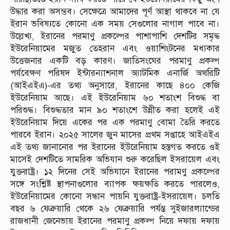
উদ্ধার করা অসম্ভব। সেক্ষেত্রে আমাদের পূর্ণ আস্থা থাকবে না যে
ইরান ভবিষ্যতে কোনো এক সময় সেগুলোর নাগাল পাবে না।
উল্লেখ্য, ইরানের পরমাণু প্রকল্পের পাশাপাশি দেশটির সমৃদ্ধ
ইউরেনিয়ামের মজুত তেহরান এবং ওয়াশিংটনের মধ্যকার
উত্তেজনার একটি বড় কারণ। জাতিসংঘের পরমাণু প্রকল্প
পর্যবেক্ষণ পরিষদ ইন্টারন্যাশনাল অ্যাটমিক এনার্জি অথরিটি
(আইএইএ)-এর তথ্য অনুসারে, ইরানের কাছে ৪০০ কেজি
ইউরেনিয়াম আছে। এই ইউরেনিয়াম ৬০ শতাংশ বিশুদ্ধ বা
পরিশুদ্ধ। বিশুদ্ধতার মান ৯০ শতাংশে উন্নীত করা হলেই এই
ইউরেনিয়াম দিয়ে একের পর এক পরমাণু বোমা তৈরি করতে
পারবে ইরান। ২০২৫ সালের জুন মাসের প্রথম সপ্তাহে আইএইএ
এই তথ্য জানানোর পর ইরানের ইউরেনিয়াম হস্তগত করতে ওই
মাসেই দেশটিতে সামরিক অভিযান শুরু করেছিল ইসরায়েল এবং
যুক্তরাষ্ট্র। ১২ দিনের সেই অভিযানে ইরানের পরামণু প্রকল্পের
সঙ্গে সংশ্লিষ্ট স্থাপনাগুলোর ব্যাপক ক্ষয়ক্ষতি করতে পারলেও,
ইউরেনিয়ামের কোনো সন্ধান পায়নি যুক্তরাষ্ট্র-ইসরায়েল। চলতি
বছর ৬ ফেব্রুয়ারি থেকে ২৬ ফেব্রুয়ারি পর্যন্ত সুইজারল্যান্ডের
রাজধানী জেনেভায় ইরানের পরমাণু প্রকল্প নিয়ে দফায় দফায়