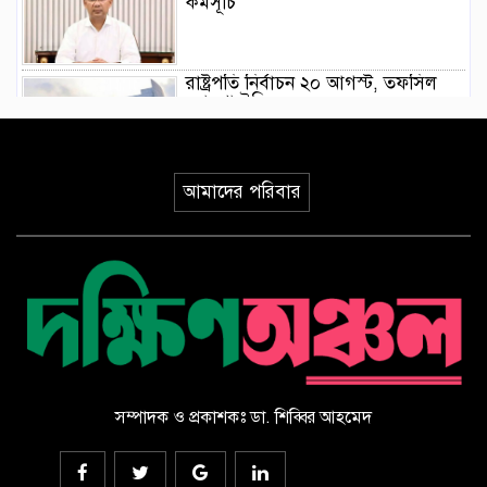
কর্মসূচি
রাষ্ট্রপতি নির্বাচন ২০ আগস্ট, তফসিল
ঘোষণা ইসির
গণভোটের রায় বাস্তবায়নসহ ১১ দফা
আমাদের পরিবার
দাবিতে লংমার্চের ঘোষণা
মোরেলগঞ্জ কলেজ ছাত্রের হত্যাকরীর
দৃষ্টান্তমূলক শাস্তির দাবিতে মানববন্ধন ও
বিক্ষোভ মিছিল
পাইকগাছায় ছাত্র ও দরিদ্র মানুষের মাঝে
সাইকেল, সেলাই মেশিন ও ভ্যান বিতরণ
সম্পাদক ও প্রকাশকঃ ডা. শিব্বির আহমেদ
‎পাইকগাছায় জুলাই গণঅভ্যুত্থান দিবস