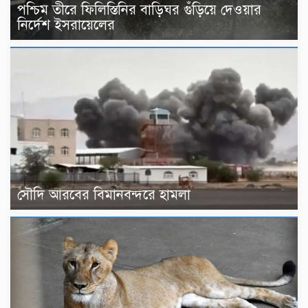
পশ্চিম তীরে ফিলিস্তিনির বাড়িঘর গুঁড়িয়ে দেওয়ার
নির্দেশ ইসরায়েলের
সৌদি আরবের বিমানবন্দরে হামলা