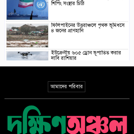
শিপিং সংস্থার চিঠি
ফিলিপাইনের উত্তরাঞ্চলে পৃথক ভূমিধসে
৪ জনের প্রাণহানি
ইউক্রেনীয় ৬০৫ ড্রোন ভূপাতিত করার
দাবি রাশিয়ার
মিয়ানমারের সাবেক জান্তা প্রধানের প্রথম
থাইল্যান্ড সফর
আমাদের পরিবার
ওয়াশিংটনে দাবানল নিয়ন্ত্রণে দেড় হাজার
অগ্নিনির্বাপক কর্মীর লড়াই