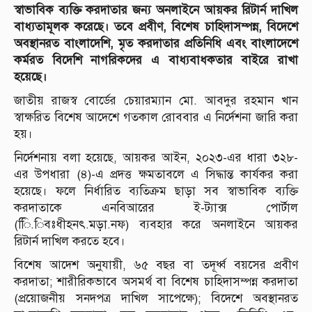
স্বাভাবিক ব্যক্তি করদাতার জন্য অনলাইনে আয়কর রিটার্ন দাখিল
বাধ্যতামূলক করেছে। তবে প্রবীণ, বিশেষ চাহিদাসম্পন্ন, বিদেশে
অবস্থানরত বাংলাদেশি, মৃত করদাতার প্রতিনিধি এবং বাংলাদেশে
কর্মরত বিদেশি নাগরিকদের এ বাধ্যবাধকতার বাইরে রাখা
হয়েছে।
জাতীয় রাজস্ব বোর্ডের চেয়ারম্যান মো. আবদুর রহমান খান
স্বাক্ষরিত বিশেষ আদেশে গতকাল রোববার এ নির্দেশনা জারি করা
হয়।
নির্দেশনায় বলা হয়েছে, আয়কর আইন, ২০২৩-এর ধারা ৩২৮-
এর উপধারা (৪)-এ প্রদত্ত ক্ষমতাবলে এ সিদ্ধান্ত কার্যকর করা
হয়েছে। ফলে নির্ধারিত ব্যতিক্রম ছাড়া সব স্বাভাবিক ব্যক্তি
করদাতাকে এনবিআরের ই-ট্যাক্স পোর্টাল
(িি.িবঃধীহনৎ.মড়া.নফ) ব্যবহার করে অনলাইনে আয়কর
রিটার্ন দাখিল করতে হবে।
বিশেষ আদেশ অনুযায়ী, ৬৫ বছর বা তদূর্ধ্ব বয়সের প্রবীণ
করদাতা; শারীরিকভাবে অসমর্থ বা বিশেষ চাহিদাসম্পন্ন করদাতা
(প্রয়োজনীয় সনদপত্র দাখিল সাপেক্ষে); বিদেশে অবস্থানরত