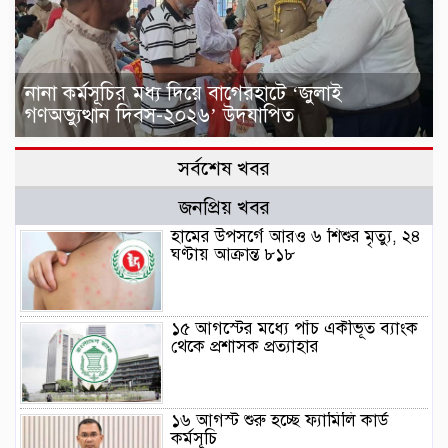
নানা কর্মসূচির মধ্য দিয়ে বাগেরহাটে ‘জুলাই
গণঅভ্যুত্থান দিবস-২০২৬’ উদযাপিত
সর্বশেষ খবর
জনপ্রিয় খবর
হামের উপসর্গে আরও ৬ শিশুর মৃত্যু, ২৪
ঘণ্টায় আক্রান্ত ৮১৮
১৫ আগস্টের মধ্যে পাঁচ একীভূত ব্যাংক
থেকে প্রশাসক প্রত্যাহার
১৬ আগস্ট শুরু হচ্ছে ফ্যামিলি কার্ড
কর্মসূচি