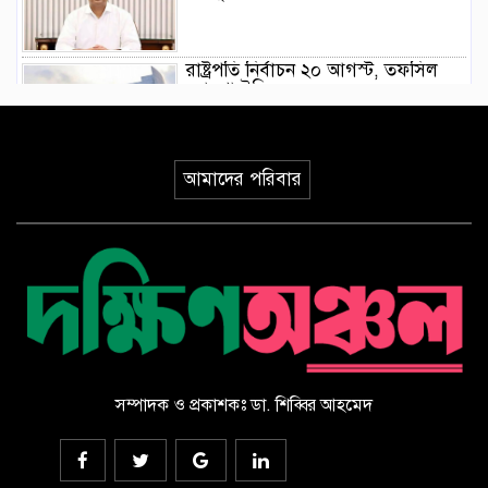
রাষ্ট্রপতি নির্বাচন ২০ আগস্ট, তফসিল
ঘোষণা ইসির
গণভোটের রায় বাস্তবায়নসহ ১১ দফা
আমাদের পরিবার
দাবিতে লংমার্চের ঘোষণা
মোরেলগঞ্জ কলেজ ছাত্রের হত্যাকরীর
দৃষ্টান্তমূলক শাস্তির দাবিতে মানববন্ধন ও
বিক্ষোভ মিছিল
পাইকগাছায় ছাত্র ও দরিদ্র মানুষের মাঝে
সাইকেল, সেলাই মেশিন ও ভ্যান বিতরণ
সম্পাদক ও প্রকাশকঃ ডা. শিব্বির আহমেদ
‎পাইকগাছায় জুলাই গণঅভ্যুত্থান দিবস