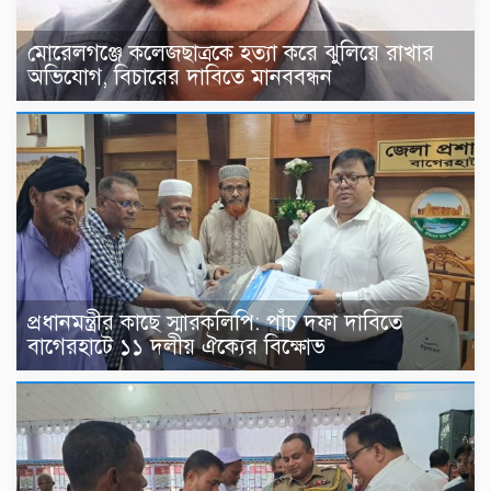
মোরেলগঞ্জে কলেজছাত্রকে হত্যা করে ঝুলিয়ে রাখার
অভিযোগ, বিচারের দাবিতে মানববন্ধন
প্রধানমন্ত্রীর কাছে স্মারকলিপি: পাঁচ দফা দাবিতে
বাগেরহাটে ১১ দলীয় ঐক্যের বিক্ষোভ